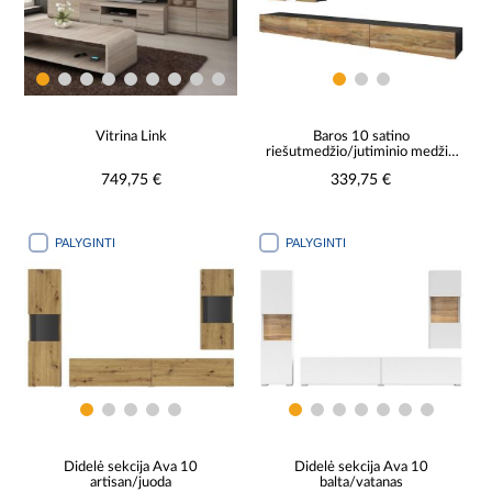
Vitrina Link
Baros 10 satino
riešutmedžio/jutiminio medžio
sekcija
749,75 €
339,75 €
PALYGINTI
PALYGINTI
Didelė sekcija Ava 10
Didelė sekcija Ava 10
artisan/juoda
balta/vatanas