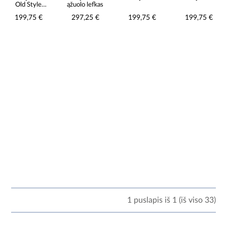
Old Style
ąžuolo lefkas
Wood/Matera
199,75 €
297,25 €
199,75 €
199,75 €
1 puslapis iš 1 (iš viso 33)