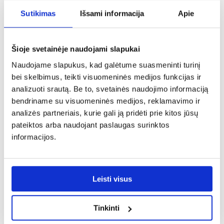
Sutikimas
Išsami informacija
Apie
Šioje svetainėje naudojami slapukai
Rumba grafito sekcija
Sekcija Rumba balta
Naudojame slapukus, kad galėtume suasmeninti turinį
bei skelbimus, teikti visuomeninės medijos funkcijas ir
297,25 €
297,25 €
analizuoti srautą. Be to, svetainės naudojimo informaciją
bendriname su visuomeninės medijos, reklamavimo ir
PALYGINTI
PALYGINTI
analizės partneriais, kurie gali ją pridėti prie kitos jūsų
pateiktos arba naudojant paslaugas surinktos
informacijos.
Leisti visus
Tinkinti
Sekcija Rumba
Sekcija Arco balta + ąžuolo
anūkas