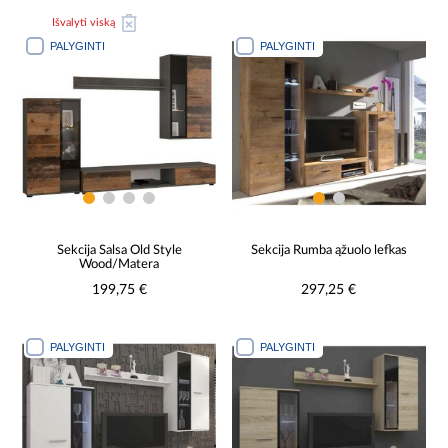
Išvalyti viską
PALYGINTI
PALYGINTI
Sekcija Salsa Old Style
Sekcija Rumba ąžuolo lefkas
Wood/Matera
199,75 €
297,25 €
PALYGINTI
PALYGINTI