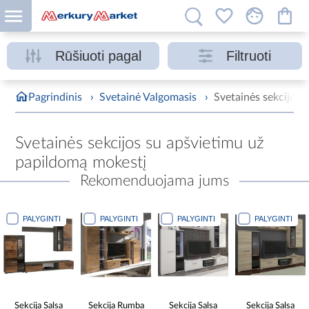
Rūšiuoti pagal
Filtruoti
Pagrindinis
›
Svetainė Valgomasis
›
Svetainės sekcijos
Svetainės sekcijos su apšvietimu už
papildomą mokestį
Rekomenduojama jums
PALYGINTI
PALYGINTI
PALYGINTI
PALYGINTI
Sekcija Salsa
Sekcija Rumba
Sekcija Salsa
Sekcija Salsa