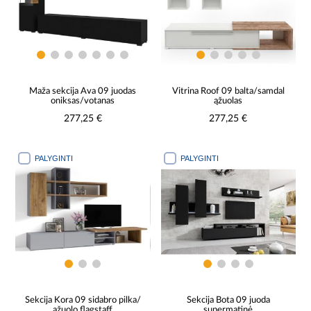
Maža sekcija Ava 09 juodas
Vitrina Roof 09 balta/samdal
oniksas/votanas
ąžuolas
277,25 €
277,25 €
PALYGINTI
PALYGINTI
Sekcija Kora 09 sidabro pilka/
Sekcija Bota 09 juoda
ąžuolo flagstaff
supermatinė