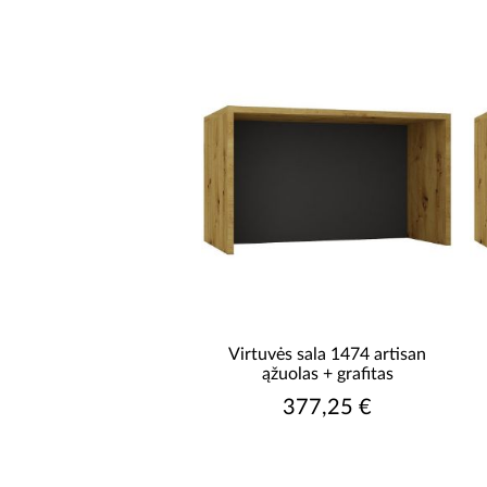
ILGIS IŠSKLEISTO [CM]
Virtuvės sala 1474 artisan
ąžuolas + grafitas
377,25 €