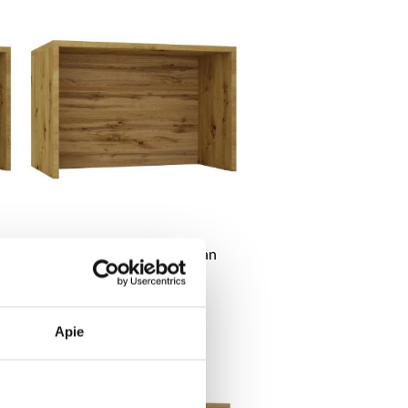
Virtuvės sala 1274 artisan
ąžuolas + wotan
347,25 €
Apie