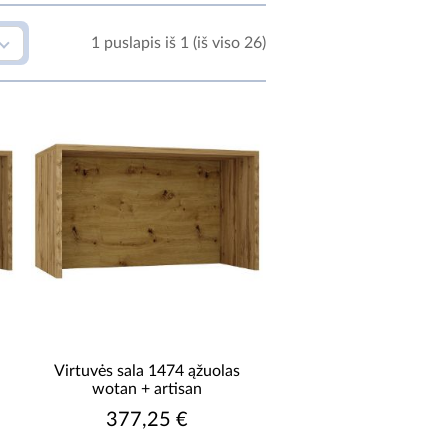
1 puslapis iš 1 (iš viso 26)
TALVIRŠIO APDAILA
matinis
TALVIRŠIO FORMA
stačiakampis
TALVIRŠIO MEDŽIAGA
medžio drožlių plokštė
laminuota
Virtuvės sala 1474 ąžuolas
ULANKSTOMAS STALVIRŠIS
wotan + artisan
377,25 €
ne sulankstomas