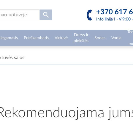
+370 617 6
Info linija I - V 9:00
Tec
Durys ir
iegamasis
Prieškambaris
Virtuvė
Sodas
Vonia
plokštės
mo
rtuvės salos
Rekomenduojama jum