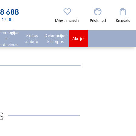
8 688
 - 17:00
Mėgstamiausias
Prisijungti
Krepšelis
hnologijos
Vidaus
Dekoracijos
ir
Akcijos
apdaila
ir lempos
ntavimas
s