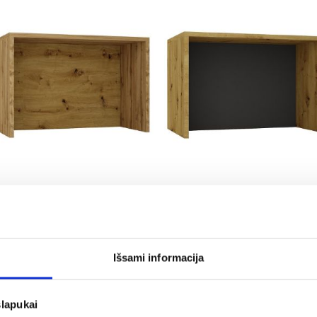
Virtuvės sala 1274 ąžuolas
Virtuvės sala 1274 artisan
wotan + artisan
ąžuolas + grafitas
347,25 €
347,25 €
Išsami informacija
slapukai