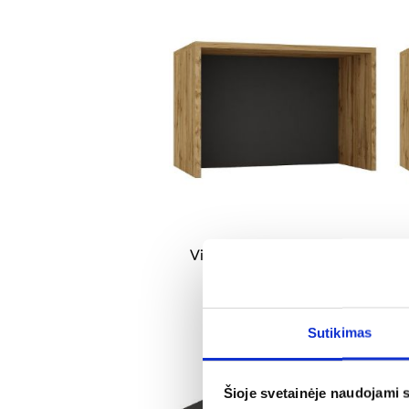
Virtuvės sala 1274 ąžuolas
wotan + grafitas
347,25 €
Sutikimas
Šioje svetainėje naudojami 