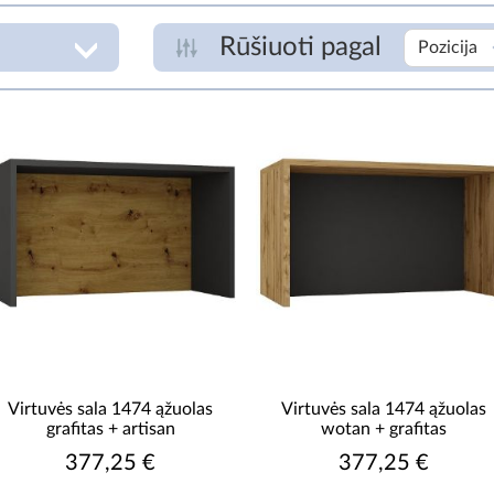
Rūšiuoti pagal
Pozicija
ADSPALVIS
S
pilka
šviesus medis
€
S
KOJŲ MEDŽIAGA
medžio drožlių plokštė
S
laminuota
KONSTRUKCIJOS MEDŽIAGA
Virtuvės sala 1474 ąžuolas
Virtuvės sala 1474 ąžuolas
medžio drožlių plokštė
S
grafitas + artisan
wotan + grafitas
laminuota
377,25 €
377,25 €
]