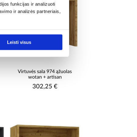
os funkcijas ir analizuoti
imo ir analizės partneriais,
Leisti visus
Virtuvės sala 974 ąžuolas
wotan + artisan
302,25 €