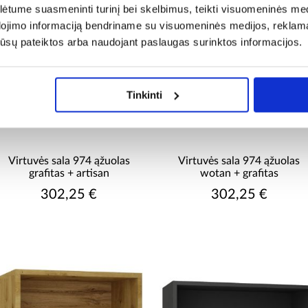
tume suasmeninti turinį bei skelbimus, teikti visuomeninės medij
dojimo informaciją bendriname su visuomeninės medijos, reklamav
os jūsų pateiktos arba naudojant paslaugas surinktos informacijos.
Tinkinti
Virtuvės sala 974 ąžuolas
Virtuvės sala 974 ąžuolas
grafitas + artisan
wotan + grafitas
302,25 €
302,25 €