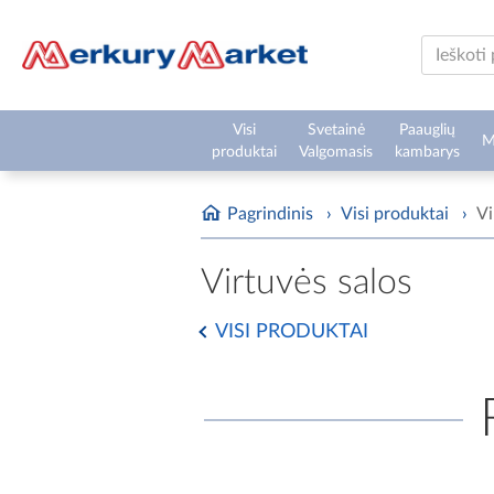
Visi
Svetainė
Paauglių
M
produktai
Valgomasis
kambarys
Pagrindinis
›
Visi produktai
›
Vi
Virtuvės salos
VISI PRODUKTAI