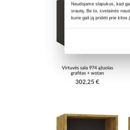
Naudojame slapukus, kad galė
srautą. Be to, svetainės nau
kurie gali ją pridėti prie kit
Virtuvės sala 974 ąžuolas
grafitas + wotan
302,25 €