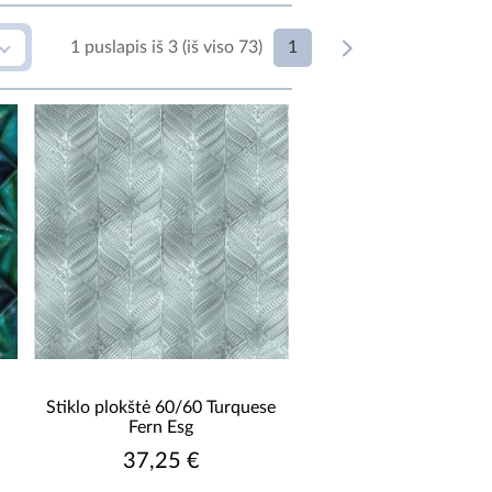
1
1 puslapis iš 3 (iš viso 73)
AVIRŠIUS
lappato
LYTELIŲ TIPAS
bazine
ŪŠIS
I
AISYMAS
Stiklo plokštė 60/60 Turquese
Fern Esg
Taip
37,25 €