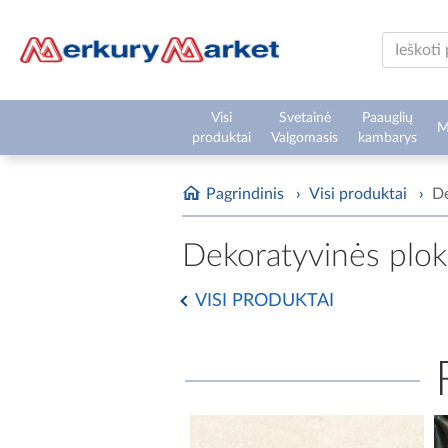
Visi
Svetainė
Paauglių
M
produktai
Valgomasis
kambarys
Pagrindinis
›
Visi produktai
›
De
Dekoratyvinės plokš
VISI PRODUKTAI