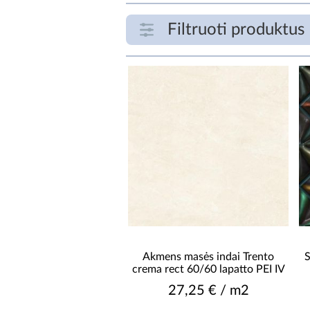
Filtruoti produktus
FILTRUOTI PRODUKTUS
€
PLOTIS [CM]
Akmens masės indai Trento
S
crema rect 60/60 lapatto PEI IV
27,25 € / m2
PRISTATYMO LAIKAS NUO