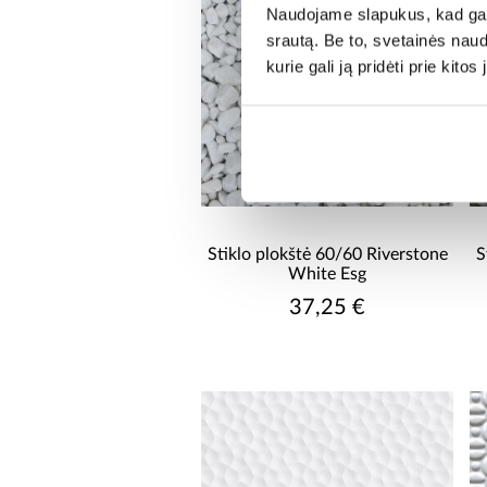
Naudojame slapukus, kad galė
srautą. Be to, svetainės nau
kurie gali ją pridėti prie kit
Stiklo plokštė 60/60 Riverstone
S
White Esg
37,25 €