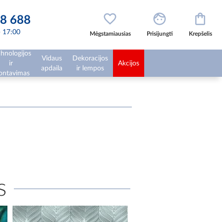
8 688
 - 17:00
Mėgstamiausias
Prisijungti
Krepšelis
hnologijos
Vidaus
Dekoracijos
ir
Akcijos
apdaila
ir lempos
ntavimas
s