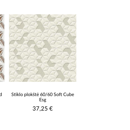
d
Stiklo plokštė 60/60 Soft Cube
Esg
37,25 €