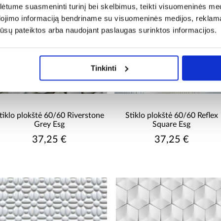
tume suasmeninti turinį bei skelbimus, teikti visuomeninės medij
dojimo informaciją bendriname su visuomeninės medijos, reklamav
os jūsų pateiktos arba naudojant paslaugas surinktos informacijos.
Tinkinti
tiklo plokštė 60/60 Riverstone
Stiklo plokštė 60/60 Reflex
Grey Esg
Square Esg
37,25 €
37,25 €