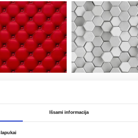
Stiklo plokštė 60/60 Sofa
Stiklo plokštė 60/60 Shield
Raudona Esg
Grey Esg
37,25 €
37,25 €
Išsami informacija
slapukai