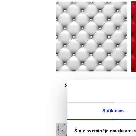
Stiklo plokštė 60/60 Sofa
White Esg
37,25 €
Sutikimas
Šioje svetainėje naudojami 