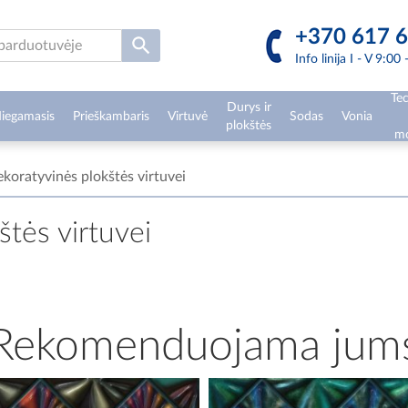
+370 617 6
Info linija I - V 9:00
Tec
Durys ir
iegamasis
Prieškambaris
Virtuvė
Sodas
Vonia
plokštės
mo
koratyvinės plokštės virtuvei
tės virtuvei
Rekomenduojama jum