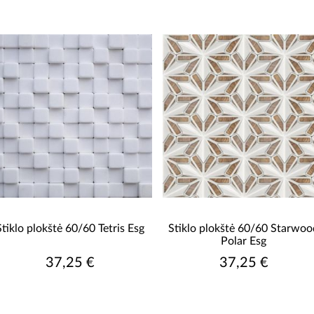
PASKIRTYS
grindis ir sienos
Stiklo plokštė 60/60 Tetris Esg
Stiklo plokštė 60/60 Starwoo
Polar Esg
37,25 €
37,25 €