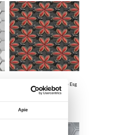
Stiklo plokštė 60/60 Rouge Esg
37,25 €
Apie