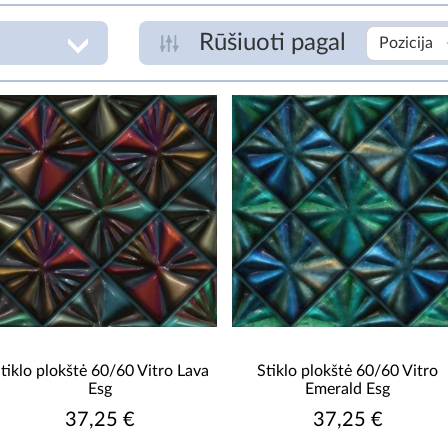
Rūšiuoti pagal
Pozicija
ABRAZYVUMO KLASĖ
P
4
€
ASORTIMENTO TIPAS
P
stiklo plokštės
ATSPARUMAS ŠALČIUI
R
Taip
IMPREGNAVIMAS
T
tiklo plokštė 60/60 Vitro Lava
Stiklo plokštė 60/60 Vitro
Esg
Emerald Esg
NE
37,25 €
37,25 €