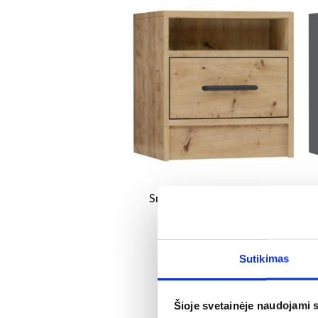
Smart SR7 artisan naktinė
spintelė
49,75 €
Sutikimas
Šioje svetainėje naudojami 