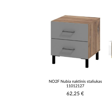
AUKŠTIS [CM]
PRISTATYMO LAIKAS NUO
NO2F Nubia naktinis staliukas
11012127
62,25 €
PRISTATYMO LAIKAS IKI