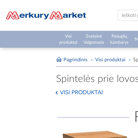
Visi
Svetainė
Paauglių
M
produktai
Valgomasis
kambarys
Pagrindinis
›
Visi produktai
›
Sp
Spintelės prie lovo
VISI PRODUKTAI