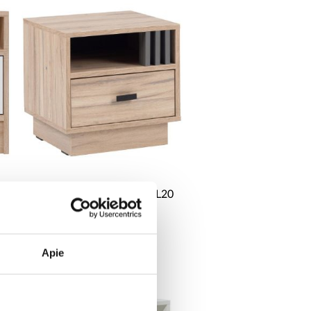
Naktinis staliukas Allmo AL20
ąžuolas estana
šviesus/antracitas
54,75 €
Apie