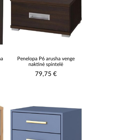
ma
Penelopa P6 arusha venge
naktinė spintelė
79,75 €