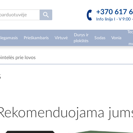
+370 617 6
Info linija I - V 9:00
Tec
Durys ir
iegamasis
Prieškambaris
Virtuvė
Sodas
Vonia
plokštės
mo
intelės prie lovos
s
Rekomenduojama jum