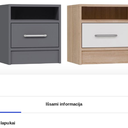
Smart SR7 naktinė spintelė
Naktinė spintelė Smart SR7
grafitinė
ąžuolas sonoma/balta
49,75 €
49,75 €
Išsami informacija
slapukai