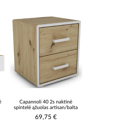
lakuota
odyti daugiau
TALČIŲ SKAIČIUS
1 stalčius
2-stalčiai
3 stalčius
be stalčių
TALVIRŠIO FORMA
kvadratas
stačiakampis
ė
Capannoli 40 2s naktinė
spintelė ąžuolas artisan/balta
69,75 €