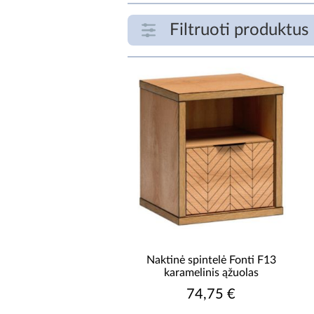
Filtruoti produktus
FILTRUOTI PRODUKTUS
€
PLOTIS [CM]
Naktinė spintelė Fonti F13
karamelinis ąžuolas
74,75 €
GYLIS [CM]