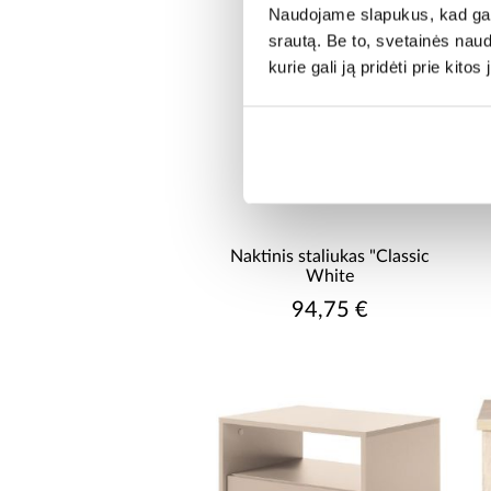
Naudojame slapukus, kad galė
srautą. Be to, svetainės nau
kurie gali ją pridėti prie kit
Naktinis staliukas "Classic
White
94,75 €