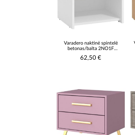
Varadero naktinė spintelė
betonas/balta 2NO1F
11011619
62,50 €