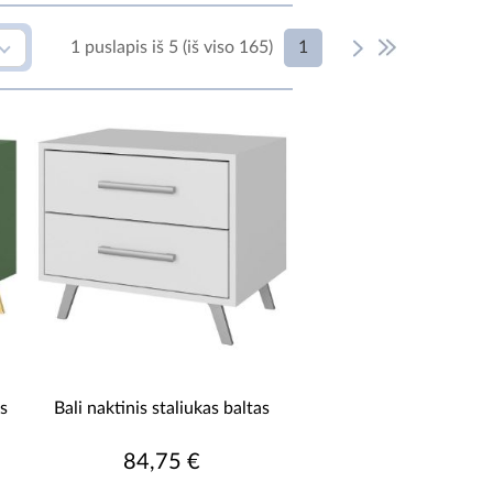
1
1 puslapis iš 5 (iš viso 165)
ENTYNŲ SKAIČIUS
1-lentyna
2-lentynos
3-lentynos
nėra lentynų
ĖMO MEDŽIAGA
Baldų plokšte
Baldų plokšte lakuota
is
Bali naktinis staliukas baltas
medžio
medžio drožlių plokštė
84,75 €
medžio drožlių plokštė