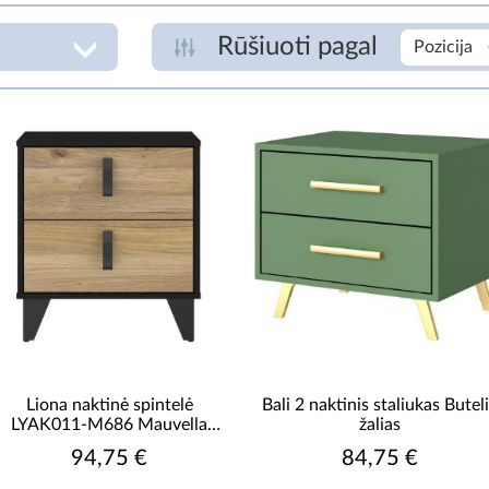
Rūšiuoti pagal
Pozicija
APŠVIETIMO GALIMYBĖ
L
be apšvietimo
€
ASORTIMENTO TIPAS
Naktine spintelė
DURŲ SKAIČIUS
R
1 durų
be durų
Liona naktinė spintelė
Bali 2 naktinis staliukas Butel
LYAK011-M686 Mauvella
žalias
FASADO APDAILA
ąžuolas / Cabezone ąžuolas
94,75 €
84,75 €
matinis