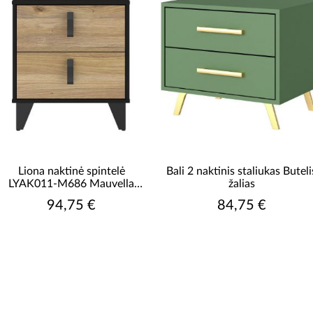
Liona naktinė spintelė
Bali 2 naktinis staliukas Buteli
LYAK011-M686 Mauvella
žalias
ąžuolas / Cabezone ąžuolas
94,75 €
84,75 €