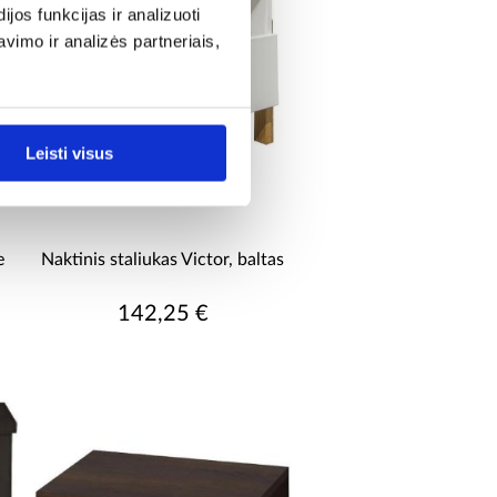
os funkcijas ir analizuoti
imo ir analizės partneriais,
Leisti visus
e
Naktinis staliukas Victor, baltas
142,25 €