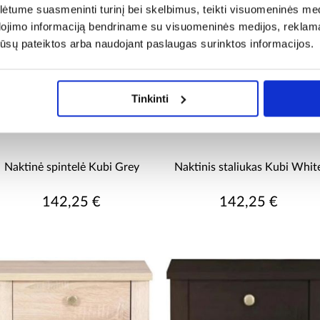
tume suasmeninti turinį bei skelbimus, teikti visuomeninės medij
dojimo informaciją bendriname su visuomeninės medijos, reklamav
os jūsų pateiktos arba naudojant paslaugas surinktos informacijos.
Tinkinti
Naktinė spintelė Kubi Grey
Naktinis staliukas Kubi Whit
142,25 €
142,25 €