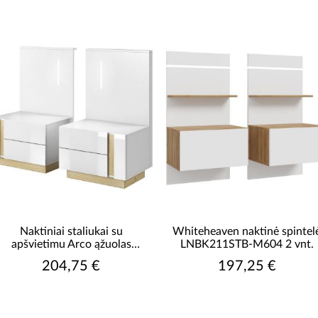
blizgus
R
matinis/blizgus
S
FASADO MEDŽIAGA
Baldų plokšte
medžio
medžio drožlių plokštė
medžio drožlių plokštė
lakuota
S
medžio drožlių plokštė
laminuota
Rodyti daugiau
Naktiniai staliukai su
Whiteheaven naktinė spintel
apšvietimu Arco ąžuolas
LNBK211STB-M604 2 vnt.
grandson/baltas blizgesys
204,75 €
197,25 €