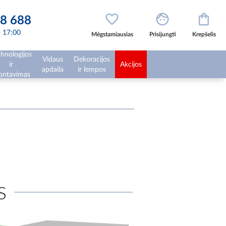
8 688
 - 17:00
Mėgstamiausias
Prisijungti
Krepšelis
hnologijos
Vidaus
Dekoracijos
ir
Akcijos
apdaila
ir lempos
ntavimas
s