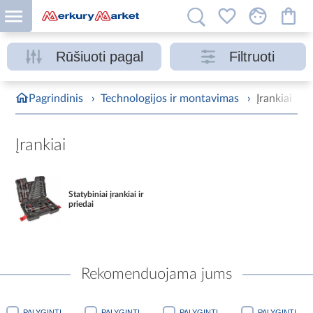
Rūšiuoti pagal
Filtruoti
Pagrindinis
›
Technologijos ir montavimas
›
Įrankiai
Įrankiai
Statybiniai įrankiai ir
priedai
Rekomenduojama jums
PALYGINTI
PALYGINTI
PALYGINTI
PALYGINTI