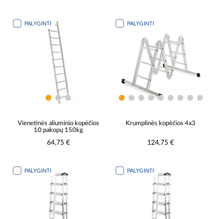
PALYGINTI
PALYGINTI
Vienetinės aliuminio kopėčios
Krumplinės kopėčios 4x3
10 pakopų 150kg
64,75 €
124,75 €
PALYGINTI
PALYGINTI