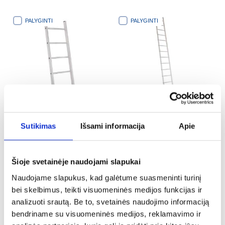
PALYGINTI
PALYGINTI
Aliuminio vientisos kopėčios 5
Vienetinės aliuminio kopėčios
Sutikimas
Išsami informacija
Apie
pakopų 150kg
14 pakopų 150kg
32,25 €
97,25 €
Šioje svetainėje naudojami slapukai
PALYGINTI
PALYGINTI
Naudojame slapukus, kad galėtume suasmeninti turinį
bei skelbimus, teikti visuomeninės medijos funkcijas ir
analizuoti srautą. Be to, svetainės naudojimo informaciją
bendriname su visuomeninės medijos, reklamavimo ir