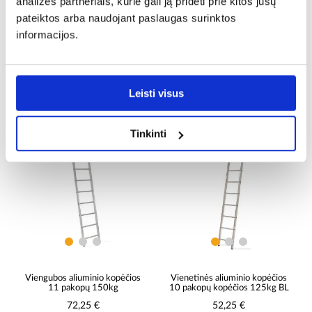
analizės partneriais, kurie gali ją pridėti prie kitos jūsų
pateiktos arba naudojant paslaugas surinktos
informacijos.
Vienetinės aliuminio kopėčios
Vienetinės aliuminio kopėčios
12 pakopų 150kg
11 pakopų kopėčios 125kg BL
Leisti visus
79,75 €
59,75 €
Tinkinti
PALYGINTI
PALYGINTI
Viengubos aliuminio kopėčios
Vienetinės aliuminio kopėčios
11 pakopų 150kg
10 pakopų kopėčios 125kg BL
72,25 €
52,25 €