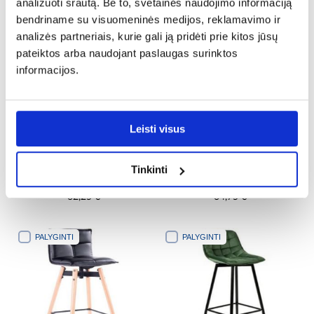
analizuoti srautą. Be to, svetainės naudojimo informaciją
bendriname su visuomeninės medijos, reklamavimo ir
PALYGINTI
PALYGINTI
analizės partneriais, kurie gali ją pridėti prie kitos jūsų
pateiktos arba naudojant paslaugas surinktos
informacijos.
Leisti visus
Tinkinti
Baro kėdė Roma juoda
Taburetė Joker Green/Black
62,25 €
64,75 €
PALYGINTI
PALYGINTI