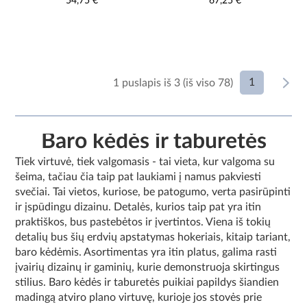
54,75 €
67,25 €
1
1 puslapis iš 3 (iš viso 78)
Baro kėdės ir taburetės
Tiek virtuvė, tiek valgomasis - tai vieta, kur valgoma su
šeima, tačiau čia taip pat laukiami į namus pakviesti
svečiai. Tai vietos, kuriose, be patogumo, verta pasirūpinti
ir įspūdingu dizainu. Detalės, kurios taip pat yra itin
praktiškos, bus pastebėtos ir įvertintos. Viena iš tokių
detalių bus šių erdvių apstatymas hokeriais, kitaip tariant,
baro kėdėmis. Asortimentas yra itin platus, galima rasti
įvairių dizainų ir gaminių, kurie demonstruoja skirtingus
stilius. Baro kėdės ir taburetės puikiai papildys šiandien
madingą atviro plano virtuvę, kurioje jos stovės prie