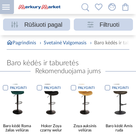
Rūšiuoti pagal
Filtruoti
Pagrindinis
›
Svetainė Valgomasis
›
Baro kėdės ir tabur
Baro kėdės ir taburetės
Rekomenduojama jums
PALYGINTI
PALYGINTI
PALYGINTI
PALYGINTI
Baro kėdė Roma
Hoker Zoya
Zoya auksinis
Baro kėdė Amis
žalias veliūras
czarny welur
veliūras
ruda