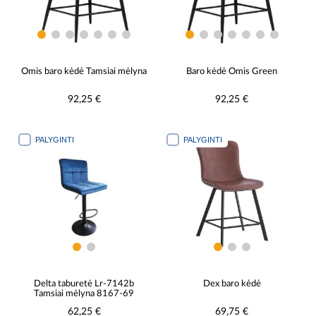
Omis baro kėdė Tamsiai mėlyna
Baro kėdė Omis Green
92,25 €
92,25 €
PALYGINTI
PALYGINTI
Delta taburetė Lr-7142b
Dex baro kėdė
Tamsiai mėlyna 8167-69
62,25 €
69,75 €