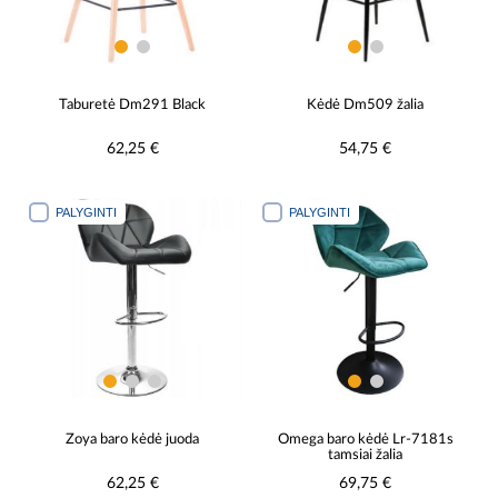
Taburetė Dm291 Black
Kėdė Dm509 žalia
62,25 €
54,75 €
PALYGINTI
PALYGINTI
Zoya baro kėdė juoda
Omega baro kėdė Lr-7181s
tamsiai žalia
62,25 €
69,75 €