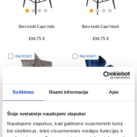
Baro kėdė Capri žalia
Baro kėdė Capri black
104,75 €
104,75 €
PALYGINTI
PALYGINTI
Sutikimas
Išsami informacija
Apie
Šioje svetainėje naudojami slapukai
Baro kėdė Capri tamsiai pelenų
Omega baro kėdė Lr-7181s
Naudojame slapukus, kad galėtume suasmeninti turinį
spalvos
tamsiai mėlyna
bei skelbimus, teikti visuomeninės medijos funkcijas ir
104,75 €
62,25 €