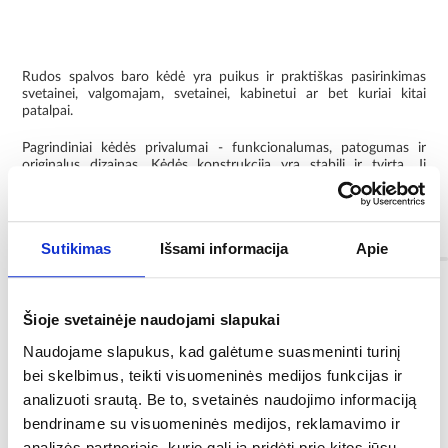
Rudos spalvos baro kėdė yra puikus ir praktiškas pasirinkimas
svetainei, valgomajam, svetainei, kabinetui ar bet kuriai kitai
patalpai.
Pagrindiniai kėdės privalumai - funkcionalumas, patogumas ir
originalus dizainas. Kėdės konstrukcija yra stabili ir tvirta. Ji
pagaminta iš aukštos kokybės medžiagų. Kėdė turi patogią kojų
atramą.
Informacija
Sutikimas
Išsami informacija
Apie
Spalva:
Šioje svetainėje naudojami slapukai
rudas
Naudojame slapukus, kad galėtume suasmeninti turinį
bei skelbimus, teikti visuomeninės medijos funkcijas ir
Apmušalų medžiaga:
audinys
analizuoti srautą. Be to, svetainės naudojimo informaciją
bendriname su visuomeninės medijos, reklamavimo ir
Asortimento tipas:
analizės partneriais, kurie gali ją pridėti prie kitos jūsų