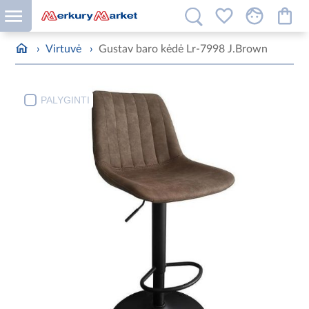
›
Virtuvė
›
Gustav baro kėdė Lr-7998 J.Brown
PALYGINTI