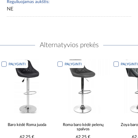
Reguliuojamas aukštis:
NE
Alternatyvios prekės
PALYGINTI
PALYGINTI
PALYGINTI
Baro kėdė Roma juoda
Roma baro kėdė pelenų
Zoya baro
spalvos
62,25 €
62,25 €
62