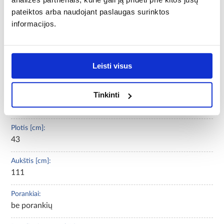
taburetės
pateiktos arba naudojant paslaugas surinktos
informacijos.
Svoris [kg]:
7
Reikalingas surinkimas:
Leisti visus
Taip
Tinkinti
Sėdimos vietos gylis [cm]:
49
Plotis [cm]:
43
Aukštis [cm]:
111
Porankiai:
be porankių