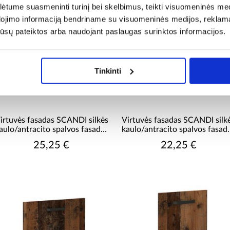
tume suasmeninti turinį bei skelbimus, teikti visuomeninės medij
dojimo informaciją bendriname su visuomeninės medijos, reklamav
os jūsų pateiktos arba naudojant paslaugas surinktos informacijos.
Tinkinti
irtuvės fasadas SCANDI silkės
Virtuvės fasadas SCANDI silk
aulo/antracito spalvos fasadas
kaulo/antracito spalvos fasad
zm 713x596
zm 713x446
25,25 €
22,25 €