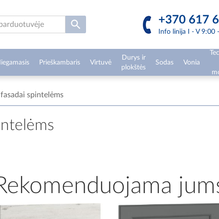
+370 617 6
Info linija I - V 9:00
Tec
Durys ir
iegamasis
Prieškambaris
Virtuvė
Sodas
Vonia
plokštės
mo
 fasadai spintelėms
intelėms
Rekomenduojama jum