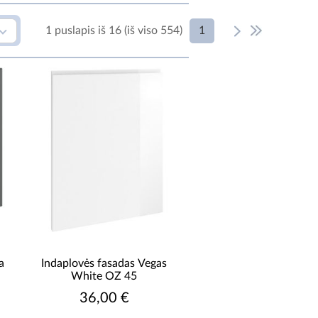
1
1 puslapis iš 16 (iš viso 554)
ONSTRUKCIJOS MEDŽIAGA
fasadai MDF lakas, korpusas
medžio drožlių plokštė
laminuota
fasadai plokšteMDF
padengtas folija
fasadas MDF folija, korpusas
medžio drožlių plokštė
laminuota
fasadas- plokšte MDF,
korpusas - plokštė laminuota
a
Indaplovės fasadas Vegas
korpusas plokštė laminuota,
White OZ 45
fasadas MDF
36,00 €
odyti daugiau