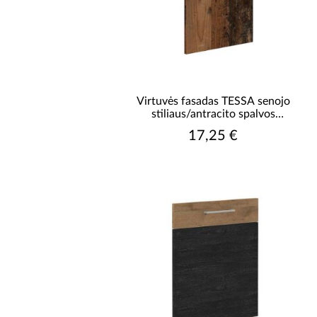
Virtuvės fasadas TESSA senojo
stiliaus/antracito spalvos
fasadas zm 570x446
17,25 €