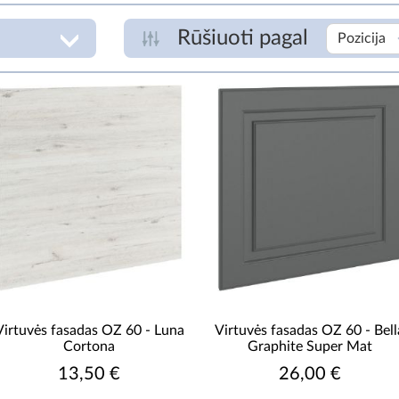
Rūšiuoti pagal
Pozicija
ASORTIMENTO TIPAS
K
fasadai indaplovėms
fasadas
€
šoninis skydelis
virtuvės fasadas
virtuvės fasadas spintelėms
DURŲ SKAIČIUS
1 durų
Virtuvės fasadas OZ 60 - Luna
Virtuvės fasadas OZ 60 - Bell
Cortona
Graphite Super Mat
FASADO MEDŽIAGA
13,50 €
26,00 €
R
Baldų plokšte