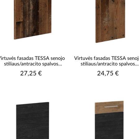
irtuvės fasadas TESSA senojo
Virtuvės fasadas TESSA seno
stiliaus/antracito spalvos
stiliaus/antracito spalvos
fasadas zm 713x596
fasadas zm 713x446
27,25 €
24,75 €