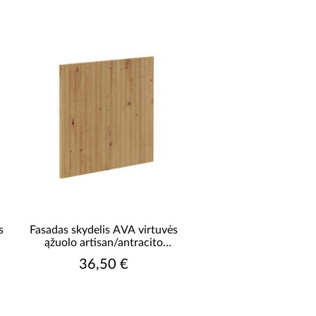
ANKENOS TIPAS
turite užsisakyti rankenėlę
virtuvei Bella
turite užsisakyti rankenėlę
virtuvei Luna
turite užsisakyti rankenėlę
virtuvei Milano
ĖMO MEDŽIAGA
medžio drožlių plokštė
laminuota
TALČIŲ SKAIČIUS
s
Fasadas skydelis AVA virtuvės
ąžuolo artisan/antracito
be stalčių
spalvos fasadas zm 570x596
36,50 €
U RANKENA
NE