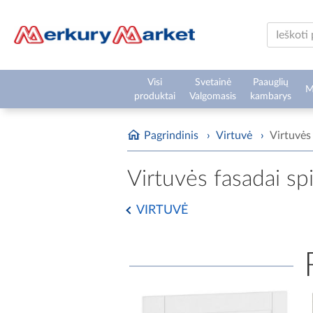
Visi
Svetainė
Paauglių
M
produktai
Valgomasis
kambarys
Pagrindinis
›
Virtuvė
›
Virtuvės
Virtuvės fasadai sp
VIRTUVĖ