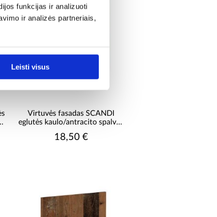
os funkcijas ir analizuoti
imo ir analizės partneriais,
Leisti visus
ės
Virtuvės fasadas SCANDI
as
eglutės kaulo/antracito spalvos
fasadas zm 570x596
18,50 €