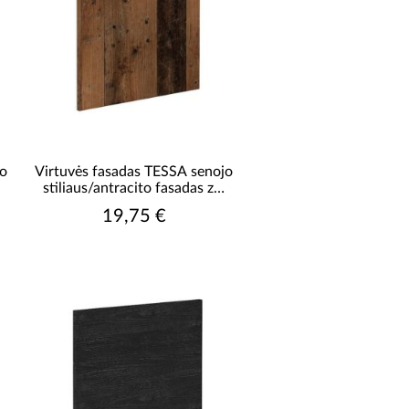
jo
Virtuvės fasadas TESSA senojo
stiliaus/antracito fasadas zm
570x596
19,75 €