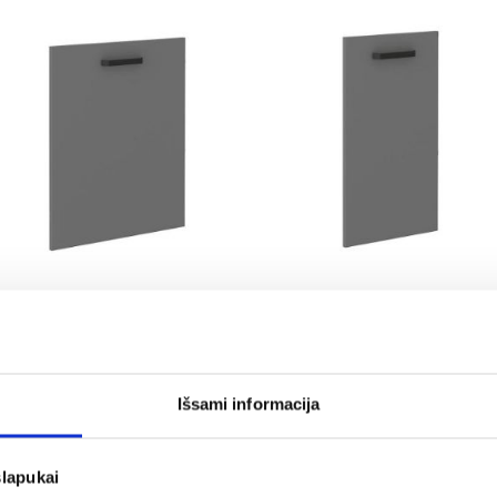
T
Virtuvės fasadas NESSA
Virtuvės fasadas NESSA
antracito spalvos fasadas zm
antracito spalvos fasadas z
713x596
713x446
25,25 €
22,25 €
Išsami informacija
slapukai