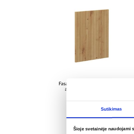
Fasadas skydelis AVA virtuvės
ąžuolo artisan/antracito
spalvos fasadas zm 570x446
27,75 €
Sutikimas
Šioje svetainėje naudojami 