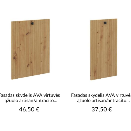
Lakuotas MDF
R
medžio drožlių plokštė
medžio drožlių plokštė
laminuota
plokštė laminuota
Rodyti daugiau
KOMPLEKTE STALVIRŠIS
R
be stalviršio
S
Fasadas skydelis AVA virtuvės
Fasadas skydelis AVA virtuvė
ąžuolo artisan/antracito
ąžuolo artisan/antracito
spalvos fasadas zm 713x596
spalvos fasadas zm 713x446
46,50 €
37,50 €
S