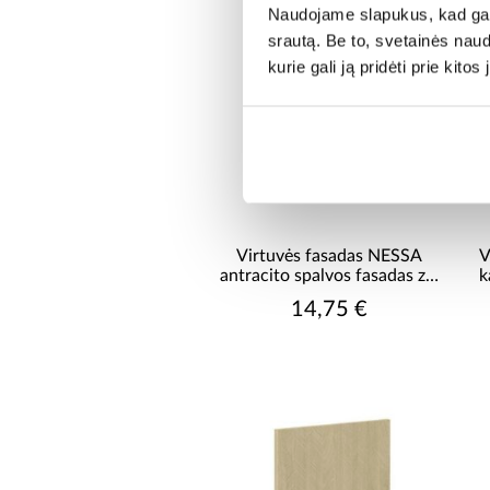
Naudojame slapukus, kad galė
srautą. Be to, svetainės nau
kurie gali ją pridėti prie kit
Virtuvės fasadas NESSA
V
antracito spalvos fasadas zm
k
570x446
14,75 €