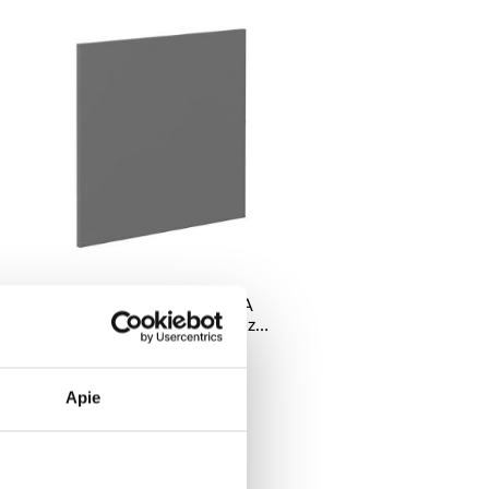
Taip
YLUS UŽDARYMAS
NE
Virtuvės fasadas NESSA
m
antracito spalvos fasadas zm
570x596
18,50 €
Apie