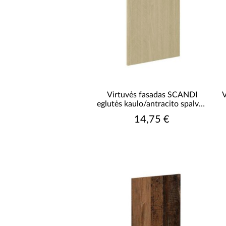
Virtuvės fasadas SCANDI
V
eglutės kaulo/antracito spalvos
fasadas zm 570x446
14,75 €