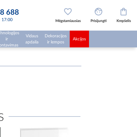
8 688
 - 17:00
Mėgstamiausias
Prisijungti
Krepšelis
hnologijos
Vidaus
Dekoracijos
ir
Akcijos
apdaila
ir lempos
ntavimas
s