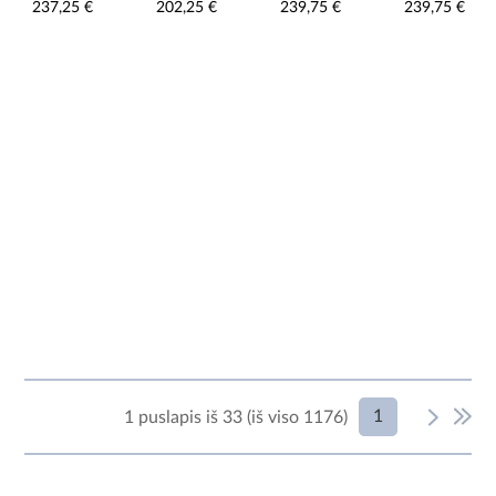
237,25 €
202,25 €
239,75 €
239,75 €
spalvos komoda
akmens spalvos
tamsiai mėlyna
komoda
1
1 puslapis iš 33 (iš viso 1176)