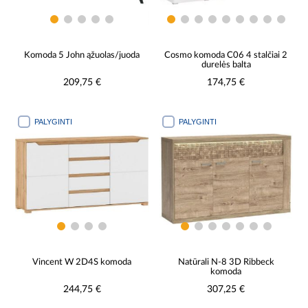
Komoda 5 John ąžuolas/juoda
Cosmo komoda C06 4 stalčiai 2
durelės balta
209,75 €
174,75 €
PALYGINTI
PALYGINTI
Vincent W 2D4S komoda
Natūrali N-8 3D Ribbeck
komoda
244,75 €
307,25 €