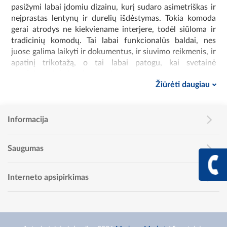
pasižymi labai įdomiu dizainu, kurį sudaro asimetriškas ir
neįprastas lentynų ir durelių išdėstymas. Tokia komoda
gerai atrodys ne kiekviename interjere, todėl siūloma ir
tradicinių komodų. Tai labai funkcionalūs baldai, nes
juose galima laikyti ir dokumentus, ir siuvimo reikmenis, ir
apatinį trikotažą, o tai labai patogu, kai svetainė
naudojama ir kaip miegamasis.
Žiūrėti daugiau
Komoda gali turėti ne tik durelėmis uždaromas lentynas,
bet ir nedidelius stiklinius elementus, todėl kartais gali
priminti žemas svetainės
vitrinas
. Komoda taip pat gali
Informacija
turėti atviras lentynas kaip
svetainės knygų spintos
,
kartais suskirstytas neįprastu būdu, todėl šios modernios
Saugumas
komodos tampa patraukliu interjero dizaino elementu.
+370 617 68
Neįprastų formų komodos
Info linija I - V 9:00 - 
Interneto apsipirkimas
Mūsų parduotuvėje rasite ne tik tipinių kambario
komodų, bet ir modelių išrankiesiems. Turime omenyje
siauras komodas, kurias ypač įvertins žmonės, turintys
nedidelį kambarį. Tokia komoda jiems yra idealus