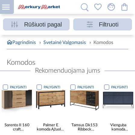
Rūšiuoti pagal
Filtruoti
Pagrindinis
›
Svetainė Valgomasis
›
Komodos
Komodos
Rekomenduojama jums
PALYGINTI
PALYGINTI
PALYGINTI
PALYGINTI
Sorento II 160
Palmer E
Tamsus Dk153
Vienguba
craft
komoda Ąžuolas
Ribbeck
komoda
aukso/juodos
Wotan/juodas
ąžuolo/juodo
Mksz154