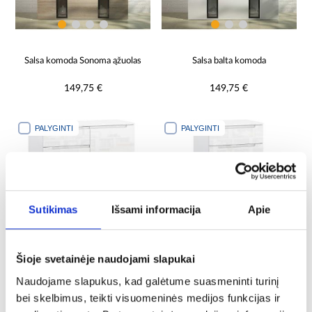
Salsa komoda Sonoma ąžuolas
Salsa balta komoda
149,75 €
149,75 €
PALYGINTI
PALYGINTI
Sutikimas
Išsami informacija
Apie
Šioje svetainėje naudojami slapukai
Cabinet Hill 07 2D2S baltas
Hill 04 6S komoda baltas
Naudojame slapukus, kad galėtume suasmeninti turinį
blizgesys
blizgesys
bei skelbimus, teikti visuomeninės medijos funkcijas ir
187,25 €
169,75 €