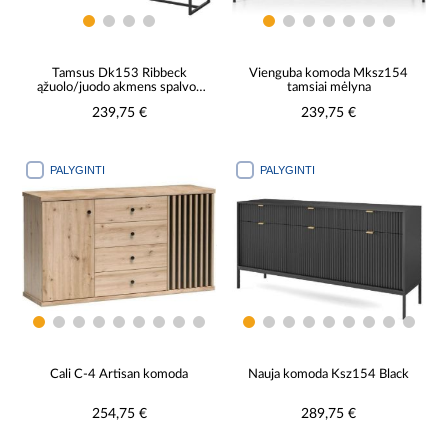
Tamsus Dk153 Ribbeck
Vienguba komoda Mksz154
ąžuolo/juodo akmens spalvos
tamsiai mėlyna
komoda
239,75 €
239,75 €
PALYGINTI
PALYGINTI
Cali C-4 Artisan komoda
Nauja komoda Ksz154 Black
254,75 €
289,75 €