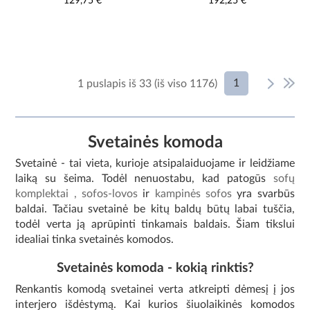
129,75 €
192,25 €
1
1 puslapis iš 33 (iš viso 1176)
Svetainės komoda
Svetainė - tai vieta, kurioje atsipalaiduojame ir leidžiame
laiką su šeima. Todėl nenuostabu, kad patogūs
sofų
komplektai
, sofos-lovos
ir
kampinės
sofos
yra svarbūs
baldai. Tačiau svetainė be kitų baldų būtų labai tuščia,
todėl verta ją aprūpinti tinkamais baldais. Šiam tikslui
idealiai tinka svetainės komodos.
Svetainės komoda - kokią rinktis?
Renkantis komodą svetainei verta atkreipti dėmesį į jos
interjero išdėstymą. Kai kurios šiuolaikinės komodos