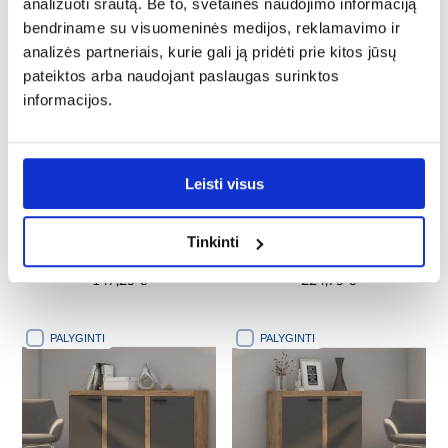
analizuoti srautą. Be to, svetainės naudojimo informaciją
bendriname su visuomeninės medijos, reklamavimo ir
PALYGINTI
PALYGINTI
analizės partneriais, kurie gali ją pridėti prie kitos jūsų
pateiktos arba naudojant paslaugas surinktos
informacijos.
Leisti visus
Tinkinti
Cabinet Hill 03 2D2S baltas
Cabinet Hill 01 2D4S baltas
blizgesys
blizgesys
147,25 €
224,75 €
PALYGINTI
PALYGINTI