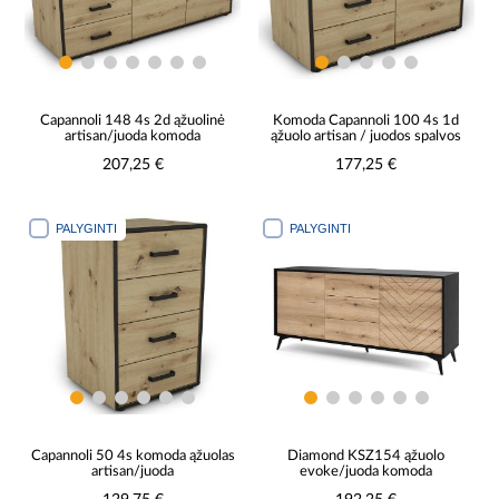
Capannoli 148 4s 2d ąžuolinė
Komoda Capannoli 100 4s 1d
artisan/juoda komoda
ąžuolo artisan / juodos spalvos
207,25 €
177,25 €
PALYGINTI
PALYGINTI
Capannoli 50 4s komoda ąžuolas
Diamond KSZ154 ąžuolo
artisan/juoda
evoke/juoda komoda