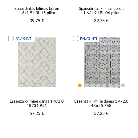
Spausdintas kilimas Loren
Spausdintas kilimas Loren
1.6/1.9 LBL 15 pilka
1.6/1.9 LBL 06 pilka
39,75 €
39,75 €
PALYGINTI
PALYGINTI
Essenza kiliminė danga 1.4/2.0
Essenza kiliminė danga 1.4/2.0
48731 951
48655 768
57,25 €
57,25 €