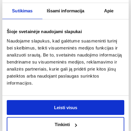
Vellore kiliminė danga 1.6/2.35
Vellore kilimas 1.6/2.35 1 OZ1
111 OZ1 I
J
Sutikimas
Išsami informacija
Apie
97,25 €
97,25 €
PALYGINTI
PALYGINTI
Šioje svetainėje naudojami slapukai
Naudojame slapukus, kad galėtume suasmeninti turinį
bei skelbimus, teikti visuomeninės medijos funkcijas ir
analizuoti srautą. Be to, svetainės naudojimo informaciją
bendriname su visuomeninės medijos, reklamavimo ir
analizės partneriais, kurie gali ją pridėti prie kitos jūsų
pateiktos arba naudojant paslaugas surinktos
informacijos.
Toronto Plus kiliminė danga
Quincey Plus kiliminė danga
1.6/2.3 T185V BOS TL 21
1.6/2.3 A1288B juoda
kreminė
97,25 €
82,25 €
Leisti visus
PALYGINTI
PALYGINTI
Tinkinti