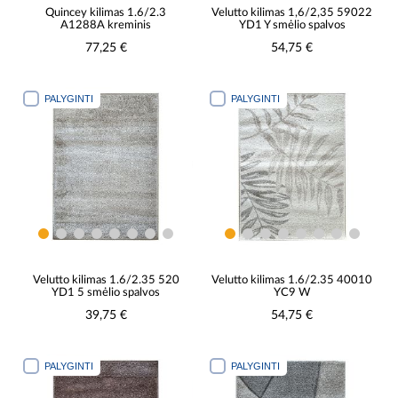
Quincey kilimas 1.6/2.3
Velutto kilimas 1,6/2,35 59022
A1288A kreminis
YD1 Y smėlio spalvos
77,25 €
54,75 €
PALYGINTI
PALYGINTI
Velutto kilimas 1.6/2.35 520
Velutto kilimas 1.6/2.35 40010
YD1 5 smėlio spalvos
YC9 W
39,75 €
54,75 €
PALYGINTI
PALYGINTI