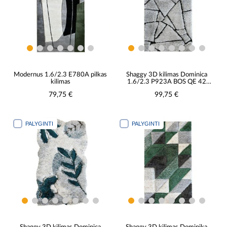
Modernus 1.6/2.3 E780A pilkas
Shaggy 3D kilimas Dominica
kilimas
1.6/2.3 P923A BOS QE 42
smėlio spalvos
79,75 €
99,75 €
PALYGINTI
PALYGINTI