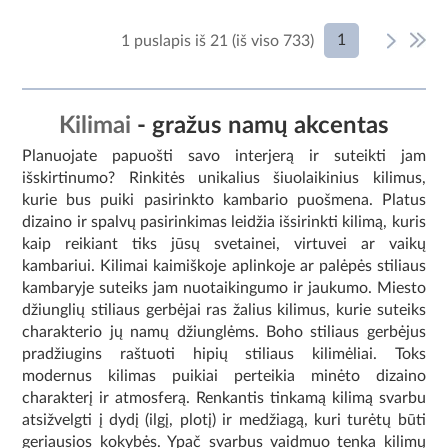
1
1 puslapis iš 21 (iš viso 733)
Kilimai
- gražus namų akcentas
Planuojate papuošti savo interjerą ir suteikti jam
išskirtinumo? Rinkitės unikalius šiuolaikinius kilimus,
kurie bus puiki pasirinkto kambario puošmena. Platus
dizaino ir spalvų pasirinkimas leidžia išsirinkti kilimą, kuris
kaip reikiant tiks jūsų svetainei, virtuvei ar vaikų
kambariui. Kilimai kaimiškoje aplinkoje ar palėpės stiliaus
kambaryje suteiks jam nuotaikingumo ir jaukumo. Miesto
džiunglių stiliaus gerbėjai ras žalius kilimus, kurie suteiks
charakterio jų namų džiunglėms. Boho stiliaus gerbėjus
pradžiugins raštuoti hipių stiliaus kilimėliai. Toks
modernus kilimas puikiai perteikia minėto dizaino
charakterį ir atmosferą. Renkantis tinkamą kilimą svarbu
atsižvelgti į dydį (ilgį, plotį) ir medžiagą, kuri turėtų būti
geriausios kokybės. Ypač svarbus vaidmuo tenka kilimų