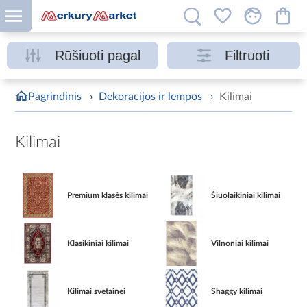
Rūšiuoti pagal
Filtruoti
Pagrindinis
›
Dekoracijos ir lempos
›
Kilimai
Kilimai
Premium klasės kilimai
Šiuolaikiniai kilimai
Klasikiniai kilimai
Vilnoniai kilimai
Kilimai svetainei
Shaggy kilimai