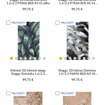
Shaggy 3D kilimas Dominica
Shaggy 3D kilimas Dominika
1.6/2.3 P900A BOS AY 45 pilka
1,6/2,3 P783A BOS AS 54
žalias
99,75 €
99,75 €
PALYGINTI
PALYGINTI
Kiliminė 3D kiliminė danga
Shaggy 3D kilimas Dominica
Shaggy Dominika 1,6/2,3
1.6/2.3 P689A BOS AO 34
P768A BOS AP 53 žalia
pilka
99,75 €
99,75 €
PALYGINTI
PALYGINTI