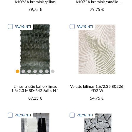
A1093A kreminis/pilkas
A1072A kreminis/smėlio
spalvos
79,75 €
79,75 €
PALYGINTI
PALYGINTI
Limos triušio kailio kilimas
Velutto kilimas 1.6/2.35 80226
1.6/2.3 MRD-642 žalias N 1
YD2 W
87,25 €
54,75 €
PALYGINTI
PALYGINTI