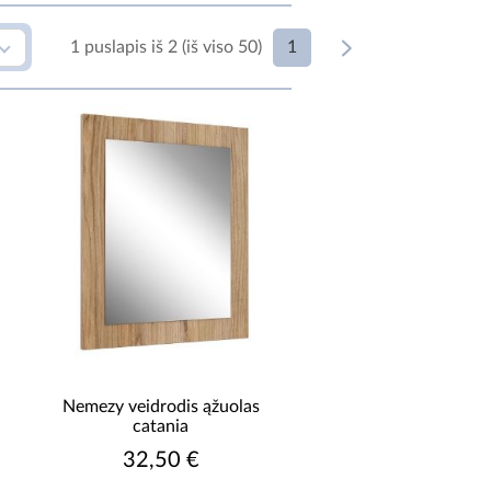
1
1 puslapis iš 2 (iš viso 50)
ONSTRUKCIJOS MEDŽIAGA
medžio
medžio drožlių plokštė
lakuota
medžio drožlių plokštė
laminuota
plokšte MDF
plokšteMDF lakuota
odyti daugiau
Nemezy veidrodis ąžuolas
catania
32,50 €