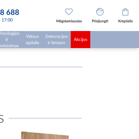
8 688
 - 17:00
Mėgstamiausias
Prisijungti
Krepšelis
hnologijos
Vidaus
Dekoracijos
ir
Akcijos
apdaila
ir lempos
ntavimas
s