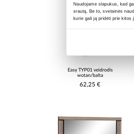
Naudojame slapukus, kad galė
srautą. Be to, svetainės nau
kurie gali ją pridėti prie kit
Easy TYP01 veidrodis
wotan/balta
62,25 €