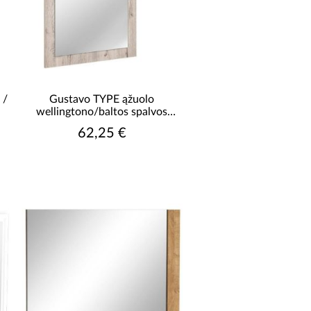
 /
Gustavo TYPE ąžuolo
wellingtono/baltos spalvos
veidrodis
62,25 €