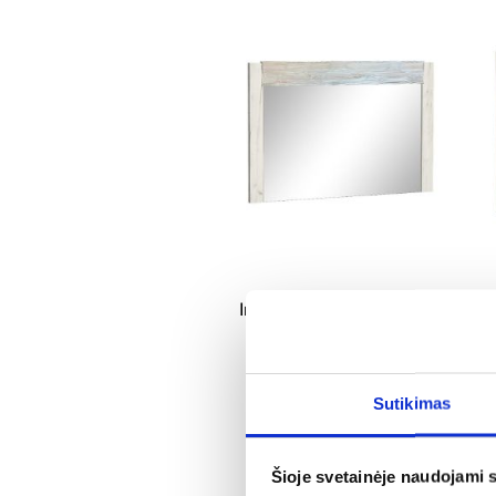
Indianapolis I12 kraftinis
veidrodis baltas
82,25 €
Sutikimas
Šioje svetainėje naudojami 