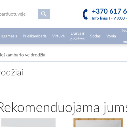
+370 617 6
Info linija I - V 9:00
Tec
Durys ir
iegamasis
Prieškambaris
Virtuvė
Sodas
Vonia
plokštės
mo
ieškambario veidrodžiai
odžiai
Rekomenduojama jum