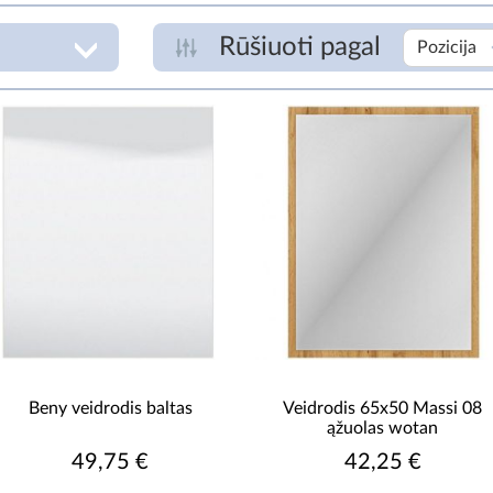
Rūšiuoti pagal
Pozicija
FORMA
K
kita
kvadratas
€
stačiakampė
APŠVIETIMO GALIMYBĖ
su apšvietimu
be apšvietimo
R
ASORTIMENTO TIPAS
Beny veidrodis baltas
Veidrodis 65x50 Massi 08
ąžuolas wotan
veidrodis
49,75 €
42,25 €