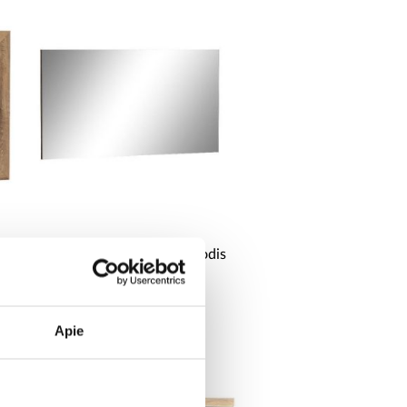
z
Livinio L16 Ribbeck veidrodis
67,25 €
Apie