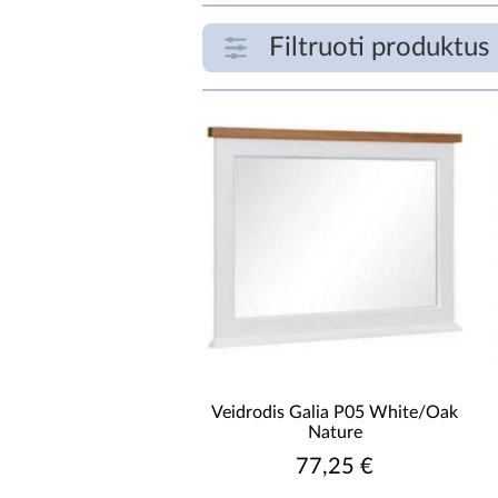
Filtruoti produktus
FILTRUOTI PRODUKTUS
€
PLOTIS [CM]
Veidrodis Galia P05 White/Oak
Nature
77,25 €
GYLIS [CM]