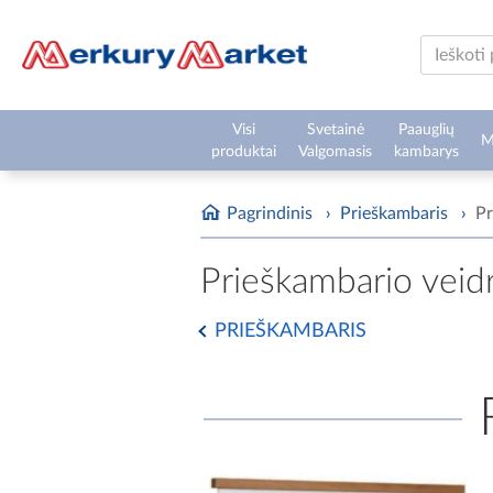
Visi
Svetainė
Paauglių
M
produktai
Valgomasis
kambarys
Pagrindinis
›
Prieškambaris
›
Pr
Prieškambario veidr
PRIEŠKAMBARIS