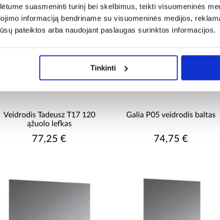
tume suasmeninti turinį bei skelbimus, teikti visuomeninės medij
dojimo informaciją bendriname su visuomeninės medijos, reklamav
os jūsų pateiktos arba naudojant paslaugas surinktos informacijos.
Tinkinti
Veidrodis Tadeusz T17 120
Galia P05 veidrodis baltas
ąžuolo lefkas
77,25 €
74,75 €