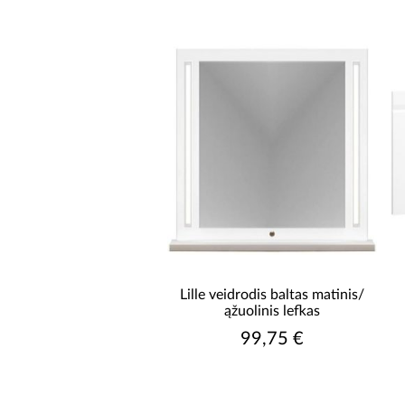
AUKŠTIS [CM]
PRISTATYMO LAIKAS NUO
Lille veidrodis baltas matinis/
ąžuolinis lefkas
99,75 €
PRISTATYMO LAIKAS IKI