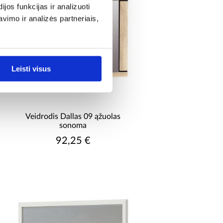
os funkcijas ir analizuoti
imo ir analizės partneriais,
Leisti visus
Veidrodis Dallas 09 ąžuolas
sonoma
92,25 €