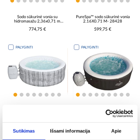
Sodo sūkurinė vonia su
PureSpa™ sodo sūkurinė vonia
hidromasažu 2,36x0,71 m
2.16X0.71 M- 28428
Grenada Airjet 60135
774,75 €
599,75 €
PALYGINTI
PALYGINTI
Sodo sūkurinė vonia su sūkurine
Sodo sūkurinė vonia su
vonia 1,80 m x 66 cm FIJI
hidromasažu 1,80 m x 66 cm
60085 Signature AirJet™
Majamis 60001
424,75 €
399,75 €
BESTWAY
Sutikimas
Išsami informacija
Apie