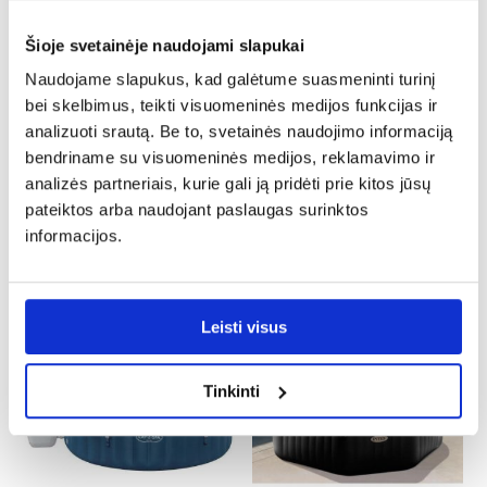
PALYGINTI
PALYGINTI
Šioje svetainėje naudojami slapukai
Naudojame slapukus, kad galėtume suasmeninti turinį
bei skelbimus, teikti visuomeninės medijos funkcijas ir
analizuoti srautą. Be to, svetainės naudojimo informaciją
bendriname su visuomeninės medijos, reklamavimo ir
analizės partneriais, kurie gali ją pridėti prie kitos jūsų
pateiktos arba naudojant paslaugas surinktos
PureSpa™ sodo sūkurinė vonia
Vankuveris Airjet Plus sodo
informacijos.
1.96X0.71 M- 28426
sūkurinė vonia 1,55x0,60 m
60027 WiFi Bestway Smart
499,75 €
649,75 €
Hub™
Leisti visus
PALYGINTI
PALYGINTI
Tinkinti