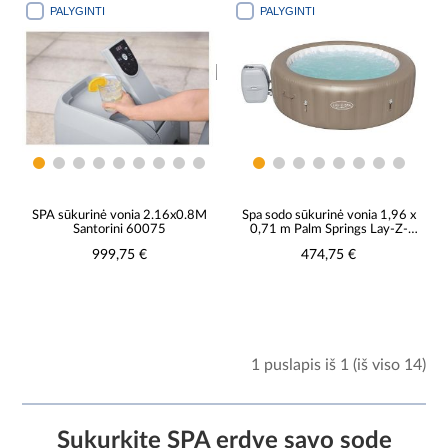
PALYGINTI
PALYGINTI
SPA sūkurinė vonia 2.16x0.8M
Spa sodo sūkurinė vonia 1,96 x
Santorini 60075
0,71 m Palm Springs Lay-Z-
Spa® AirJet™ 60017
999,75 €
474,75 €
1 puslapis iš 1 (iš viso 14)
Sukurkite SPA erdvę savo sode