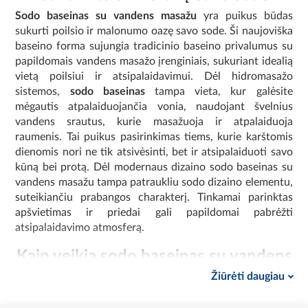
Sodo baseinas su vandens masažu
yra puikus būdas
sukurti poilsio ir malonumo oazę savo sode. Ši naujoviška
baseino forma sujungia tradicinio baseino privalumus su
papildomais vandens masažo įrenginiais, sukuriant idealią
vietą poilsiui ir atsipalaidavimui. Dėl hidromasažo
sistemos,
sodo baseinas
tampa vieta, kur galėsite
mėgautis atpalaiduojančia vonia, naudojant švelnius
vandens srautus, kurie masažuoja ir atpalaiduoja
raumenis. Tai puikus pasirinkimas tiems, kurie karštomis
dienomis nori ne tik atsivėsinti, bet ir atsipalaiduoti savo
kūną bei protą. Dėl modernaus dizaino sodo baseinas su
vandens masažu tampa patraukliu sodo dizaino elementu,
suteikiančiu prabangos charakterį. Tinkamai parinktas
apšvietimas ir priedai gali papildomai pabrėžti
atsipalaidavimo atmosferą.
Kaip veikia sodo baseinas su vandens
masažu?
Žiūrėti daugiau
Pagrindiniai sodo sūkurinės vonios veikimo elementai yra
šie:
siurbliai ir antgaliai.
Vanduo pumpuojamas per