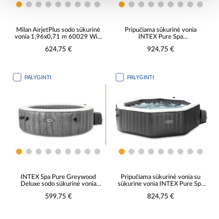
Milan AirjetPlus sodo sūkurinė
Pripučiama sūkurinė vonia
vonia 1,96x0,71 m 60029 WiFi
INTEX Pure Spa
Bestway Smart Hub™
2,18x2,18x0,71 m
624,75 €
924,75 €
PALYGINTI
PALYGINTI
INTEX Spa Pure Greywood
Pripučiama sūkurinė vonia su
Deluxe sodo sūkurinė vonia
sūkurine vonia INTEX Pure Spa
2,16x0,71 m
2,0x2,0x0,71 m
599,75 €
824,75 €