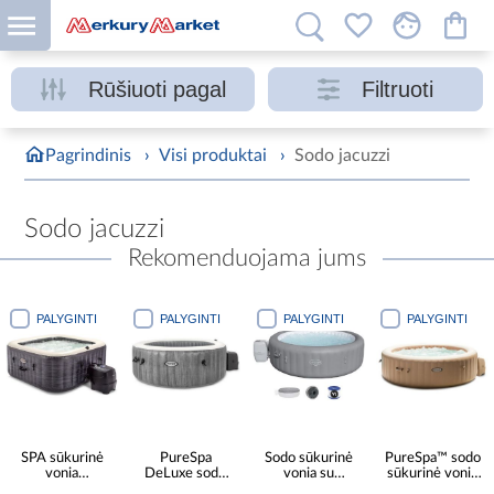
Rūšiuoti pagal
Filtruoti
Pagrindinis
›
Visi produktai
›
Sodo jacuzzi
Sodo jacuzzi
Rekomenduojama jums
PALYGINTI
PALYGINTI
PALYGINTI
PALYGINTI
SPA sūkurinė
PureSpa
Sodo sūkurinė
PureSpa™ sodo
vonia
DeLuxe sodo
vonia su
sūkurinė vonia
2,11x0,71 m
sūkurinės
hidromasažu
2.16X0.71 M-