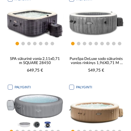
SPA sūkurinė vonia 2,11x0,71
PureSpa DeLuxe sodo sūkurinės
m SQUARE 28450
vonios rinkinys 1,96X0,71 M -
28440
649,75 €
549,75 €
PALYGINTI
PALYGINTI