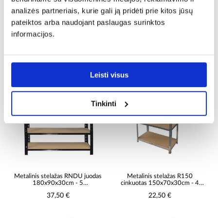
analizės partneriais, kurie gali ją pridėti prie kitos jūsų
pateiktos arba naudojant paslaugas surinktos
Kniedinė metalinė stelažo juoda
NERO II Metalinis sandėliavimo
informacijos.
Stabil 180x150x60cm -
stelažas 180x120x45 4
400kg/4 lentynos
lentynos/300kg Juoda
112,50 €
65,00 €
Leisti visus
PALYGINTI
PALYGINTI
Tinkinti
Metalinis stelažas RNDU juodas
Metalinis stelažas R150
180x90x30cm - 5
cinkuotas 150x70x30cm - 4
lentynos/175kg
lentynos/150kg
37,50 €
22,50 €