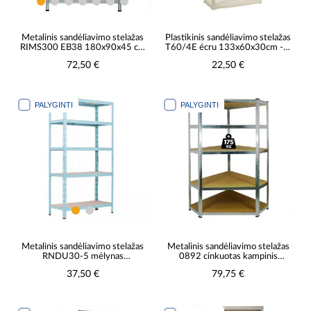
Metalinis sandėliavimo stelažas
Plastikinis sandėliavimo stelažas
RIMS300 EB38 180x90x45 cm
T60/4E écru 133x60x30cm - 4
- 4 lentynos/300 kg
lentynos/20kg
72,50 €
22,50 €
PALYGINTI
PALYGINTI
Metalinis sandėliavimo stelažas
Metalinis sandėliavimo stelažas
RNDU30-5 mėlynas
0892 cinkuotas kampinis
180x90x30cm -5
180x90x30cm - 5
37,50 €
79,75 €
lentynų/175kg
lentynos/175kg