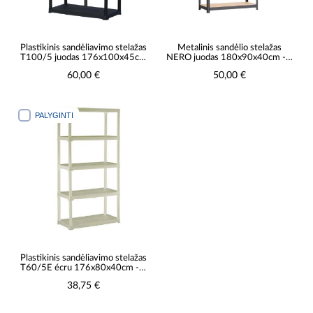
Plastikinis sandėliavimo stelažas
Metalinis sandėlio stelažas
T100/5 juodas 176x100x45cm
NERO juodas 180x90x40cm - 5
- 5 lentynos/40kg
lentynos/200kg
60,00 €
50,00 €
PALYGINTI
Plastikinis sandėliavimo stelažas
T60/5E écru 176x80x40cm - 5
lentynos/30kg
38,75 €