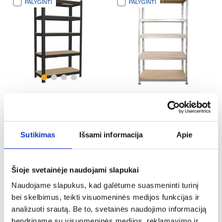
PALYGINTI
PALYGINTI
Metalinis sandėliavimo stelažas
Kniedinis metalinis stelažas
juodas 180x90c30cm 5
Stabil II cinkuotas
lentynos/175kg
180x90x45cm - 250kg/5
35,00 €
60,00 €
lentynų
Sutikimas
Išsami informacija
Apie
PALYGINTI
PALYGINTI
Šioje svetainėje naudojami slapukai
Naudojame slapukus, kad galėtume suasmeninti turinį
bei skelbimus, teikti visuomeninės medijos funkcijas ir
analizuoti srautą. Be to, svetainės naudojimo informaciją
bendriname su visuomeninės medijos, reklamavimo ir