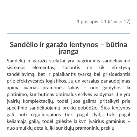
1 puslapis iš 1 (iš viso 17)
Sandėlio ir garažo lentynos – būtina
įranga
Sandėlių ir garažų stelažai yra pagrindinis sandėliavimo
sistemos elementas, siūlantis ne tik efektyvų
sandėliavimą, bet ir palaikantis tvarką bei prisidedantis
prie efektyvesnės logistikos.
Jų universalus panaudojimas
apima įvairias pramonės šakas – nuo ​​gamybos iki
platinimo, kur būtinas optimalus erdvės valdymas.
Jie yra
įvairių komplektacijų, todėl juos galima pritaikyti prie
specifinio sandėliuojamų prekių pobūdžio.
Šios lentynos
gali būti reguliuojamos tiek pagal dydį, tiek pagal
keliamąją galią, todėl galėsite laikyti įvairius gaminius –
nuo ​​smulkių detalių iki sunkiųjų pramoninių prekių.