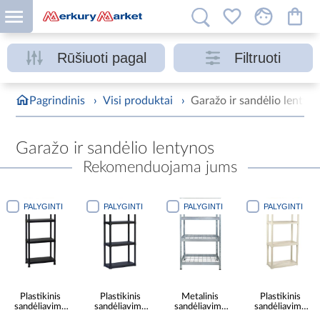
Rūšiuoti pagal
Filtruoti
Pagrindinis
›
Visi produktai
›
Garažo ir sandėlio lentyn
Garažo ir sandėlio lentynos
Rekomenduojama jums
PALYGINTI
PALYGINTI
PALYGINTI
PALYGINTI
Plastikinis
Plastikinis
Metalinis
Plastikinis
sandėliavimo
sandėliavimo
sandėliavimo
sandėliavimo
stelažas T80/5
stelažas T60/4
stelažas
stelažas