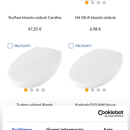
Teyflow klozeto sėdynė Carolina
Hit 08/A klozeto sėdynė
47,25 €
6,98 €
PALYGINTI
PALYGINTI
Tualeto sėdynė Ronda
Kaskada 010/AW laisvai
010/AMWC laisvai pastatoma
krintanti lenta su vyriais
19,98 €
12,48 €
Sutikimas
Išsami informacija
Apie