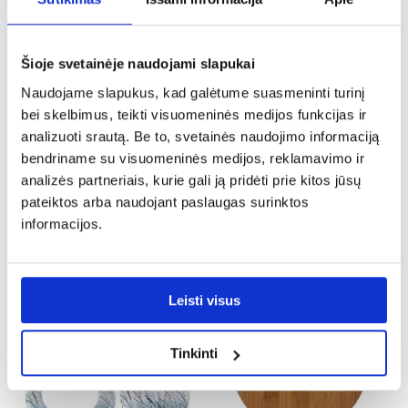
PALYGINTI
PALYGINTI
Šioje svetainėje naudojami slapukai
Naudojame slapukus, kad galėtume suasmeninti turinį
bei skelbimus, teikti visuomeninės medijos funkcijas ir
analizuoti srautą. Be to, svetainės naudojimo informaciją
bendriname su visuomeninės medijos, reklamavimo ir
analizės partneriais, kurie gali ją pridėti prie kitos jūsų
Merida klozeto sėdynė 020/AM
Klozeto sėdynės lašai
pateiktos arba naudojant paslaugas surinktos
informacijos.
32,25 €
37,25 €
PALYGINTI
PALYGINTI
Leisti visus
Tinkinti