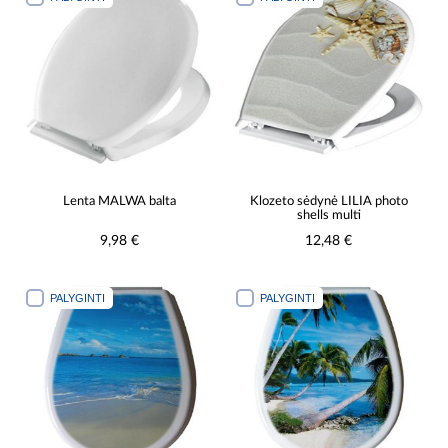
Lenta MALWA balta
Klozeto sėdynė LILIA photo
shells multi
9,98 €
12,48 €
PALYGINTI
PALYGINTI