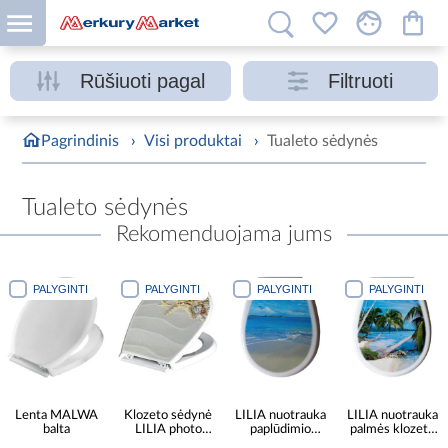
Rūšiuoti pagal
Filtruoti
Pagrindinis
›
Visi produktai
›
Tualeto sėdynės
Tualeto sėdynės
Rekomenduojama jums
PALYGINTI
PALYGINTI
PALYGINTI
PALYGINTI
Lenta MALWA
Klozeto sėdynė
LILIA nuotrauka
LILIA nuotrauka
balta
LILIA photo
paplūdimio
palmės klozeto
shells multi
tualeto sėdynė
sėdynė