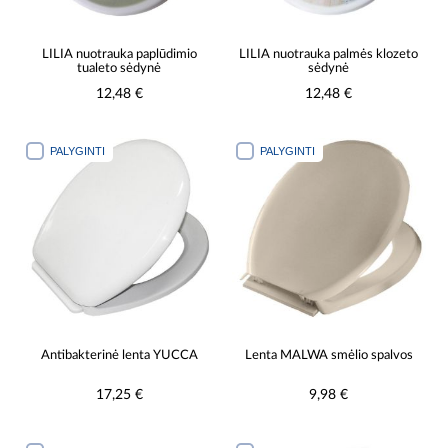
LILIA nuotrauka paplūdimio
LILIA nuotrauka palmės klozeto
tualeto sėdynė
sėdynė
12,48 €
12,48 €
PALYGINTI
PALYGINTI
Antibakterinė lenta YUCCA
Lenta MALWA smėlio spalvos
17,25 €
9,98 €