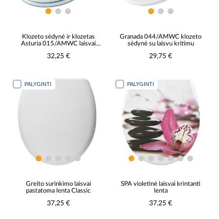
Klozeto sėdynė ir klozetas
Granada 044/AMWC klozeto
Asturia 015/AMWC laisvai
sėdynė su laisvu kritimu
pastatomas
32,25 €
29,75 €
PALYGINTI
PALYGINTI
Greito surinkimo laisvai
SPA violetinė laisvai krintanti
pastatoma lenta Classic
lenta
37,25 €
37,25 €