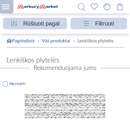
Rūšiuoti pagal
Filtruoti
Pagrindinis
›
Visi produktai
›
Lenkiškos plytelės
Lenkiškos plytelės
Rekomenduojama jums
PALYGINTI