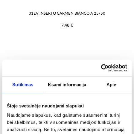
01EV INSERTO CARMEN BIANCO A 25/50
7,48 €
Sutikimas
Išsami informacija
Apie
Šioje svetainėje naudojami slapukai
1 puslapis iš 1 (iš viso 1)
Naudojame slapukus, kad galėtume suasmeninti turinį
bei skelbimus, teikti visuomeninės medijos funkcijas ir
analizuoti srautą. Be to, svetainės naudojimo informaciją
PALYGINTI