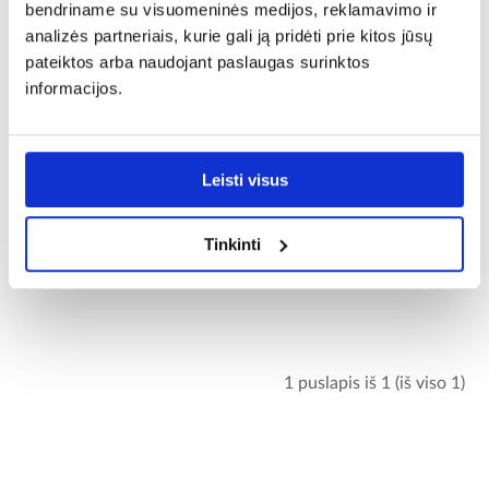
bendriname su visuomeninės medijos, reklamavimo ir
analizės partneriais, kurie gali ją pridėti prie kitos jūsų
pateiktos arba naudojant paslaugas surinktos
informacijos.
Leisti visus
01EV INSERTO CARMEN
BIANCO A 25/50
Tinkinti
7,48 €
1 puslapis iš 1 (iš viso 1)