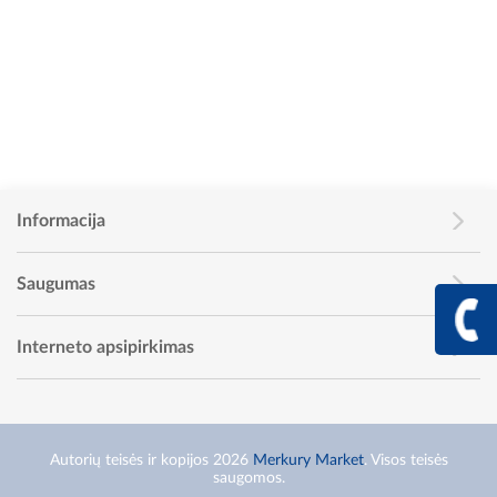
Informacija
Saugumas
+370 617 68
Info linija I - V 9:00 - 
Interneto apsipirkimas
Autorių teisės ir kopijos 2026
Merkury Market
. Visos teisės
saugomos.