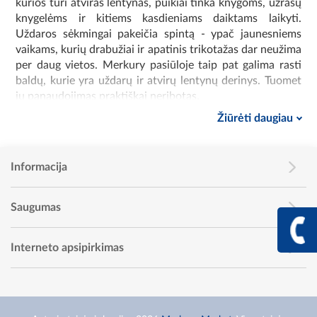
kurios turi atviras lentynas, puikiai tinka knygoms, užrašų
knygelėms ir kitiems kasdieniams daiktams laikyti.
Uždaros sėkmingai pakeičia spintą - ypač jaunesniems
vaikams, kurių drabužiai ir apatinis trikotažas dar neužima
per daug vietos. Merkury pasiūloje taip pat galima rasti
baldų, kurie yra uždarų ir atvirų lentynų derinys. Tuomet
jų panaudojimas praktiškai neribotas.
Žiūrėti daugiau
Funkcionalios ir erdvios jaunimo
knygų spintos
Renkantis baldus pirmiausia reikia atsižvelgti į tai, kokie
Informacija
daiktai juose bus laikomi. Jei baldas bus statomas
mažesnio vaiko kambaryje, geras sprendimas yra knygų
Saugumas
spinta su lengvai ištraukiamais apatiniais stalčiais, į
+370 617 68
kuriuos per kelias akimirkas galima sudėti vaikiškus
žaislus. Moksleivio kambaryje knygų ir sąsiuvinių
Info linija I - V 9:00 - 
Interneto apsipirkimas
išdėstymui puikiai tiks knygų spintos su lentynomis be
priekinių dalių. Kitas tipas - vadinamosios apatinių
drabužių lentynos, skirtos - kaip rodo pavadinimas -
apatiniams drabužiams ir smulkiems drabužiams laikyti.