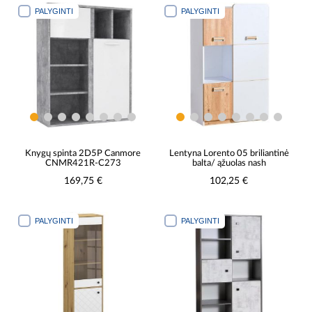
PALYGINTI
PALYGINTI
Knygų spinta 2D5P Canmore
Lentyna Lorento 05 briliantinė
CNMR421R-C273
balta/ ąžuolas nash
169,75 €
102,25 €
PALYGINTI
PALYGINTI