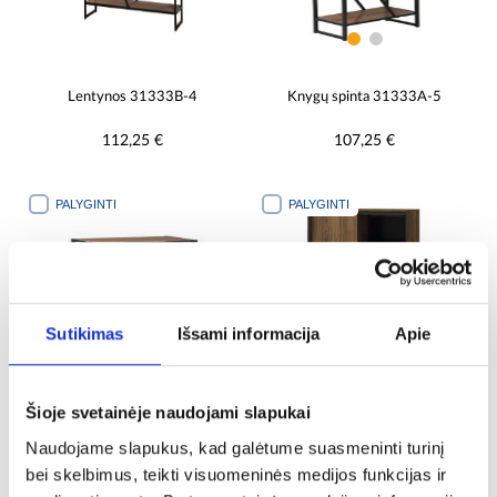
Lentynos 31333B-4
Knygų spinta 31333A-5
112,25 €
107,25 €
PALYGINTI
PALYGINTI
Sutikimas
Išsami informacija
Apie
Šioje svetainėje naudojami slapukai
Knygų spinta 31333A-3
Knygų spintelė Prestigo P4
Naudojame slapukus, kad galėtume suasmeninti turinį
2d3s Walnut War/San Seb/Black
Ma
bei skelbimus, teikti visuomeninės medijos funkcijas ir
64,75 €
207,25 €