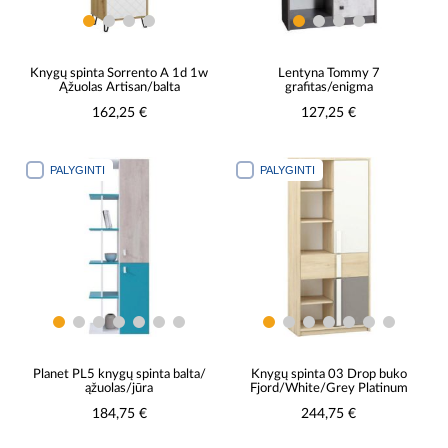
Knygų spinta Sorrento A 1d 1w
Lentyna Tommy 7
Ąžuolas Artisan/balta
grafitas/enigma
162,25 €
127,25 €
PALYGINTI
PALYGINTI
Planet PL5 knygų spinta balta/
Knygų spinta 03 Drop buko
ąžuolas/jūra
Fjord/White/Grey Platinum
184,75 €
244,75 €