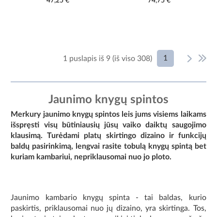
47,25 €
74,75 €
1
1 puslapis iš 9 (iš viso 308)
Jaunimo knygų spintos
Merkury jaunimo knygų spintos leis jums visiems laikams
išspręsti visų būtiniausių jūsų vaiko daiktų saugojimo
klausimą. Turėdami platų skirtingo dizaino ir funkcijų
baldų pasirinkimą, lengvai rasite tobulą knygų spintą bet
kuriam kambariui, nepriklausomai nuo jo ploto.
Jaunimo kambario knygų spinta - tai baldas, kurio
paskirtis, priklausomai nuo jų dizaino, yra skirtinga. Tos,