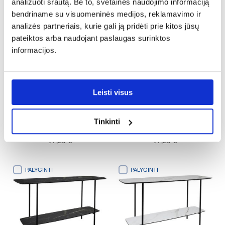
analizuoti srautą. Be to, svetainės naudojimo informaciją
bendriname su visuomeninės medijos, reklamavimo ir
PALYGINTI
PALYGINTI
analizės partneriais, kurie gali ją pridėti prie kitos jūsų
pateiktos arba naudojant paslaugas surinktos
informacijos.
Leisti visus
Tinkinti
Knygų spinta Vertigo JF1134-
Knygų spinta Vertigo Vertigo
2KD-DS
JF1134-2KD-WM
97,25 €
97,25 €
PALYGINTI
PALYGINTI