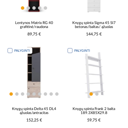
Lentynos Matrix RG 40
Knygų spinta Sigma 45 SI7
grafitinė/raudona
betonas/baltas/ ąžuolas
89,75 €
144,75 €
PALYGINTI
PALYGINTI
Knygų spinta Delta 45 DL4
Knygų spinta Frank 2 balta
ąžuolas/antracitas
189.3X85X29.8
152,25 €
59,75 €