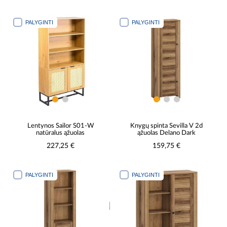
PALYGINTI
PALYGINTI
Lentynos Sailor S01-W
Knygų spinta Sevilla V 2d
natūralus ąžuolas
ąžuolas Delano Dark
227,25 €
159,75 €
PALYGINTI
PALYGINTI