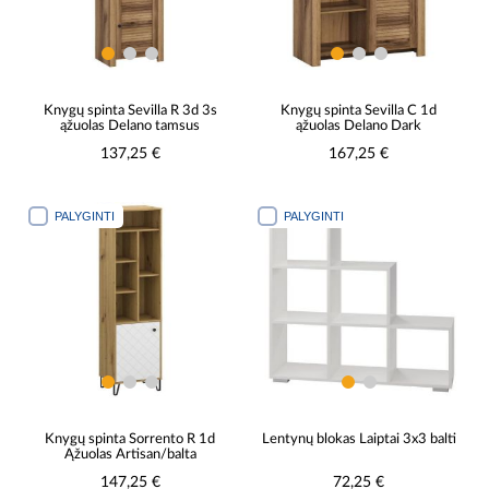
Knygų spinta Sevilla R 3d 3s
Knygų spinta Sevilla C 1d
ąžuolas Delano tamsus
ąžuolas Delano Dark
137,25 €
167,25 €
PALYGINTI
PALYGINTI
Knygų spinta Sorrento R 1d
Lentynų blokas Laiptai 3x3 balti
Ąžuolas Artisan/balta
147,25 €
72,25 €