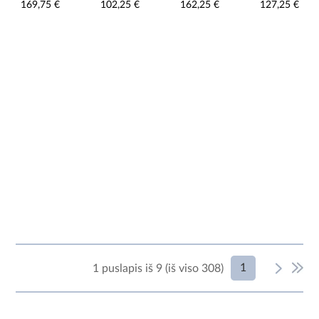
169,75 €
102,25 €
162,25 €
127,25 €
C273
ąžuolas nash
Artisan/balta
1
1 puslapis iš 9 (iš viso 308)