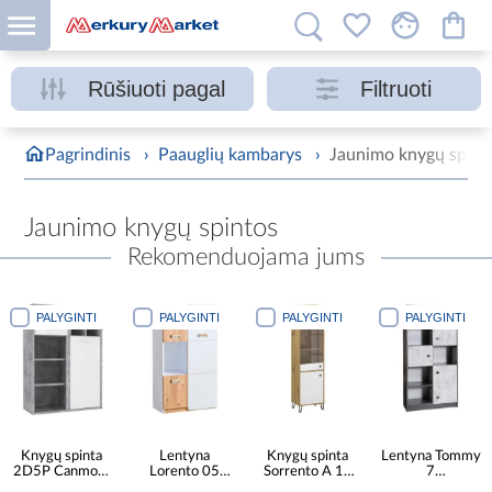
Rūšiuoti pagal
Filtruoti
Pagrindinis
›
Paauglių kambarys
›
Jaunimo knygų spint
Jaunimo knygų spintos
Rekomenduojama jums
PALYGINTI
PALYGINTI
PALYGINTI
PALYGINTI
Knygų spinta
Lentyna
Knygų spinta
Lentyna Tommy
2D5P Canmore
Lorento 05
Sorrento A 1d
7
CNMR421R-
briliantinė balta/
1w Ąžuolas
grafitas/enigma