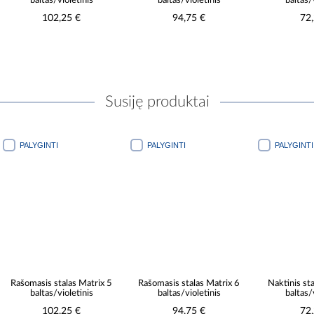
baltas/violetinis
baltas/violetinis
baltas/
102,25 €
94,75 €
72
Susiję produktai
PALYGINTI
PALYGINTI
PALYGINTI
Rašomasis stalas Matrix 5
Rašomasis stalas Matrix 6
Naktinis st
baltas/violetinis
baltas/violetinis
baltas/
102,25 €
94,75 €
72