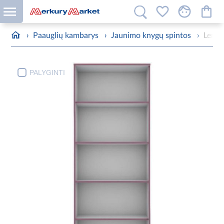
›
Paauglių kambarys
›
Jaunimo knygų spintos
›
Lenty
PALYGINTI