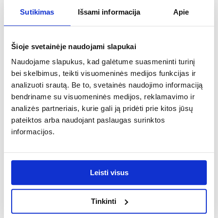
baltas/violetinė
Sutikimas
Išsami informacija
Apie
Korpuso spalva:
baltas/violetinė
Šioje svetainėje naudojami slapukai
Naudojame slapukus, kad galėtume suasmeninti turinį
Fasado medžiaga:
bei skelbimus, teikti visuomeninės medijos funkcijas ir
medžio drožlių plokštė laminuota
analizuoti srautą. Be to, svetainės naudojimo informaciją
Rėmo medžiaga:
bendriname su visuomeninės medijos, reklamavimo ir
medžio drožlių plokštė laminuota
analizės partneriais, kurie gali ją pridėti prie kitos jūsų
pateiktos arba naudojant paslaugas surinktos
Atrama:
informacijos.
stovas
Asortimento tipas:
Karkasas atviras
Leisti visus
Svoris [kg]:
Tinkinti
35.2