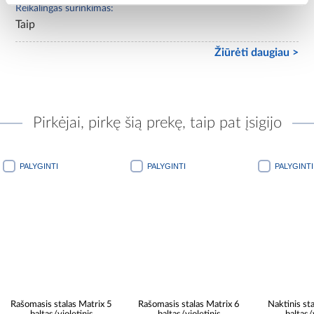
Reikalingas surinkimas:
Taip
Žiūrėti daugiau >
Pirkėjai, pirkę šią prekę, taip pat įsigijo
PALYGINTI
PALYGINTI
PALYGINTI
Rašomasis stalas Matrix 5
Rašomasis stalas Matrix 6
Naktinis st