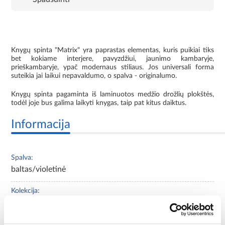
Knygų spinta "Matrix" yra paprastas elementas, kuris puikiai tiks
bet kokiame interjere, pavyzdžiui, jaunimo kambaryje,
prieškambaryje, ypač modernaus stiliaus. Jos universali forma
suteikia jai laikui nepavaldumo, o spalva - originalumo.
Knygų spinta pagaminta iš laminuotos medžio drožlių plokštės,
todėl joje bus galima laikyti knygas, taip pat kitus daiktus.
Informacija
Spalva:
baltas/violetinė
Kolekcija:
matinisRIX
Priekinių dalių spalva: