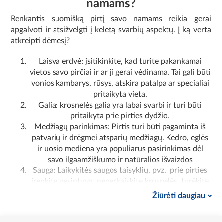
namams?
Renkantis suomišką pirtį savo namams reikia gerai
apgalvoti ir atsižvelgti į keletą svarbių aspektų.
Į ką verta
atkreipti dėmesį?
Laisva erdvė: įsitikinkite, kad turite pakankamai
vietos savo pirčiai ir ar ji gerai vėdinama.
Tai gali būti
vonios kambarys, rūsys, atskira patalpa ar specialiai
pritaikyta vieta.
Galia: krosnelės galia yra labai svarbi ir turi būti
pritaikyta prie pirties dydžio.
Medžiagų parinkimas: Pirtis turi būti pagaminta iš
patvarių ir drėgmei atsparių medžiagų.
Kedro, eglės
ir uosio mediena yra populiarus pasirinkimas dėl
savo ilgaamžiškumo ir natūralios išvaizdos
Sauga: Laikykitės saugos taisyklių, pvz., prie pirties
įrenkite gesintuvą, neperkaiskite krosnelės, turėkite
gerai izoliuotas duris ir tinkamą vėdinimą.
Žiūrėti daugiau
Temperatūros reguliavimas: pasirinkite pirtį su
temperatūros reguliatoriumi, kuris leis reguliuoti