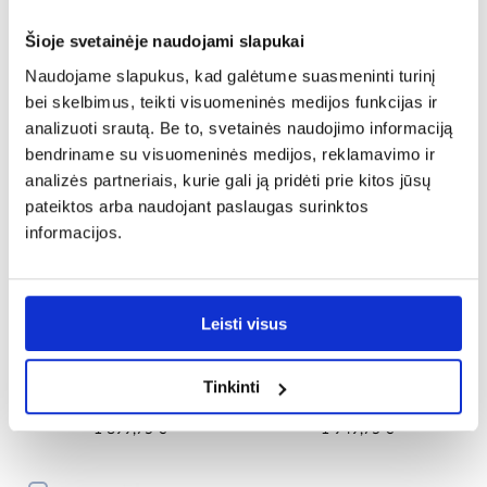
Šioje svetainėje naudojami slapukai
Sauna PERHE 2018 V + vitrina
Pirtis PERHE 2018 E - kampas
Naudojame slapukus, kad galėtume suasmeninti turinį
bei skelbimus, teikti visuomeninės medijos funkcijas ir
1 987,25 €
1 999,75 €
analizuoti srautą. Be to, svetainės naudojimo informaciją
bendriname su visuomeninės medijos, reklamavimo ir
PALYGINTI
PALYGINTI
analizės partneriais, kurie gali ją pridėti prie kitos jūsų
pateiktos arba naudojant paslaugas surinktos
informacijos.
Leisti visus
Tinkinti
Sauna PERHE 2018
Sauna PERHE 2015
1 899,75 €
1 949,75 €