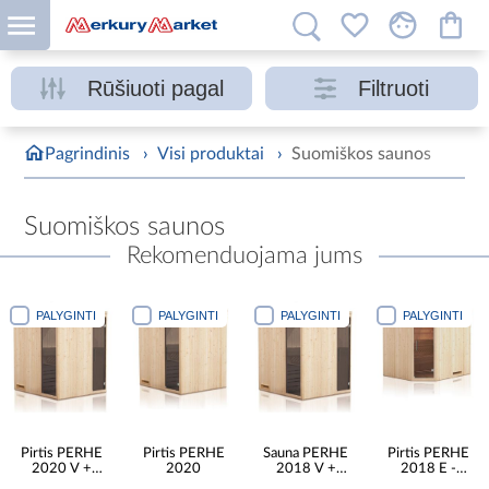
Rūšiuoti pagal
Filtruoti
Pagrindinis
›
Visi produktai
›
Suomiškos saunos
Suomiškos saunos
Rekomenduojama jums
PALYGINTI
PALYGINTI
PALYGINTI
PALYGINTI
Pirtis PERHE
Pirtis PERHE
Sauna PERHE
Pirtis PERHE
2020 V +
2020
2018 V +
2018 E -
vitrina
vitrina
kampas