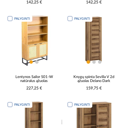
142,25 €
142,25 €
PALYGINTI
PALYGINTI
Lentynos Sailor S01-W
Knygų spinta Sevilla V 2d
natūralus ąžuolas
ąžuolas Delano Dark
227,25 €
159,75 €
PALYGINTI
PALYGINTI