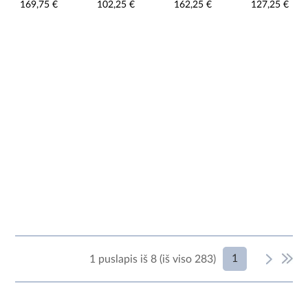
169,75 €
102,25 €
162,25 €
127,25 €
C273
ąžuolas nash
Artisan/balta
1
1 puslapis iš 8 (iš viso 283)