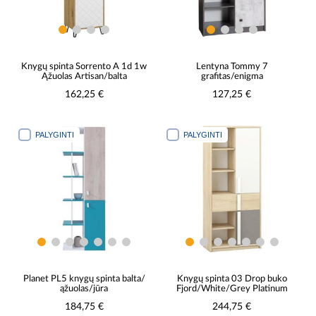
Knygų spinta Sorrento A 1d 1w
Lentyna Tommy 7
Ąžuolas Artisan/balta
grafitas/enigma
162,25 €
127,25 €
PALYGINTI
PALYGINTI
Planet PL5 knygų spinta balta/
Knygų spinta 03 Drop buko
ąžuolas/jūra
Fjord/White/Grey Platinum
184,75 €
244,75 €