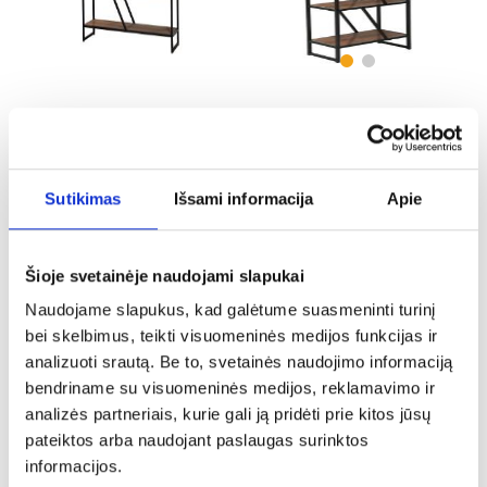
Lentynos 31333B-4
Knygų spinta 31333A-5
112,25 €
107,25 €
Sutikimas
Išsami informacija
Apie
PALYGINTI
PALYGINTI
Šioje svetainėje naudojami slapukai
Naudojame slapukus, kad galėtume suasmeninti turinį
bei skelbimus, teikti visuomeninės medijos funkcijas ir
analizuoti srautą. Be to, svetainės naudojimo informaciją
bendriname su visuomeninės medijos, reklamavimo ir
analizės partneriais, kurie gali ją pridėti prie kitos jūsų
pateiktos arba naudojant paslaugas surinktos
Knygų spinta 31333A-3
Knygų spintelė Prestigo P4
2d3s Walnut War/San Seb/Black
informacijos.
Ma