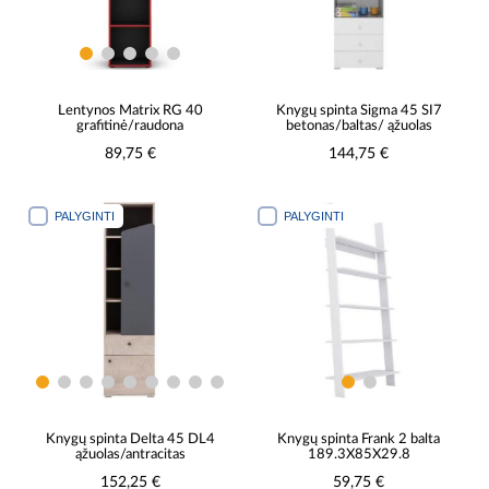
Lentynos Matrix RG 40
Knygų spinta Sigma 45 SI7
grafitinė/raudona
betonas/baltas/ ąžuolas
89,75 €
144,75 €
PALYGINTI
PALYGINTI
Knygų spinta Delta 45 DL4
Knygų spinta Frank 2 balta
ąžuolas/antracitas
189.3X85X29.8
152,25 €
59,75 €