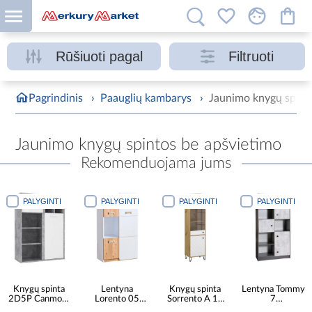
Rūšiuoti pagal
Filtruoti
Pagrindinis
›
Paauglių kambarys
›
Jaunimo knygų spint
Jaunimo knygų spintos be apšvietimo
Rekomenduojama jums
PALYGINTI
PALYGINTI
PALYGINTI
PALYGINTI
Knygų spinta
Lentyna
Knygų spinta
Lentyna Tommy
2D5P Canmore
Lorento 05
Sorrento A 1d
7
CNMR421R-
briliantinė balta/
1w Ąžuolas
grafitas/enigma