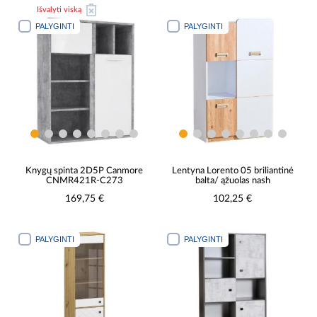
Išvalyti viską
PALYGINTI
PALYGINTI
Knygų spinta 2D5P Canmore
Lentyna Lorento 05 briliantinė
CNMR421R-C273
balta/ ąžuolas nash
169,75 €
102,25 €
PALYGINTI
PALYGINTI