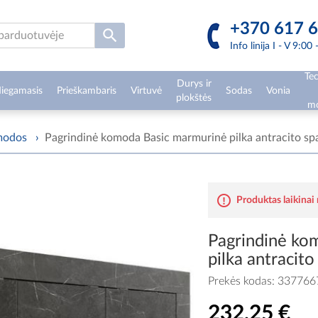
+370 617 6
Info linija I - V 9:00
Tec
Durys ir
iegamasis
Prieškambaris
Virtuvė
Sodas
Vonia
plokštės
mo
modos
›
Pagrindinė komoda Basic marmurinė pilka antracito sp
Produktas laikinai
Pagrindinė ko
pilka antracito
Prekės kodas:
337766
232,25 €