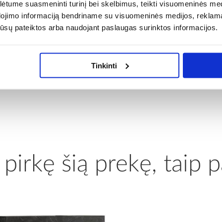
a marmuras/antracytas
tume suasmeninti turinį bei skelbimus, teikti visuomeninės medij
Surinkimas :
dojimo informaciją bendriname su visuomeninės medijos, reklamav
os jūsų pateiktos arba naudojant paslaugas surinktos informacijos.
a marmuras/antracytas
Svoris [kg]:
Tinkinti
šte MDF
Reikalingas surinkimas:
 pirkę šią prekę, taip p