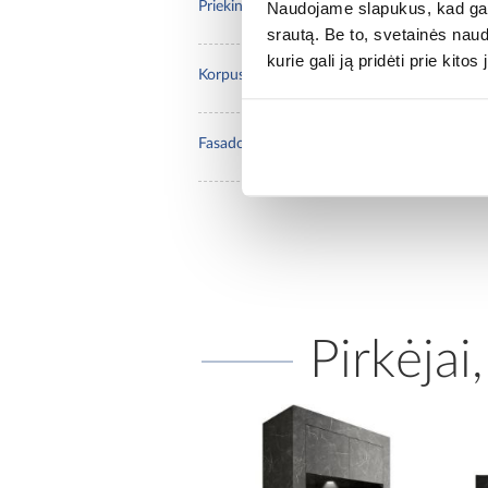
pilk
Naudojame slapukus, kad galė
Priekinių dalių spalva:
srautą. Be to, svetainės nau
kurie gali ją pridėti prie kit
pilk
Korpuso spalva:
Plok
Fasado medžiaga:
Pirkėjai,