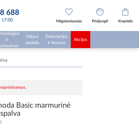
8 688
 - 17:00
Mėgstamiausias
Prisijungti
Krepšelis
hnologijos
Vidaus
Dekoracijos
ir
Akcijos
apdaila
ir lempos
ntavimas
alva
 neprieinamas.
moda Basic marmurinė
 spalva
7