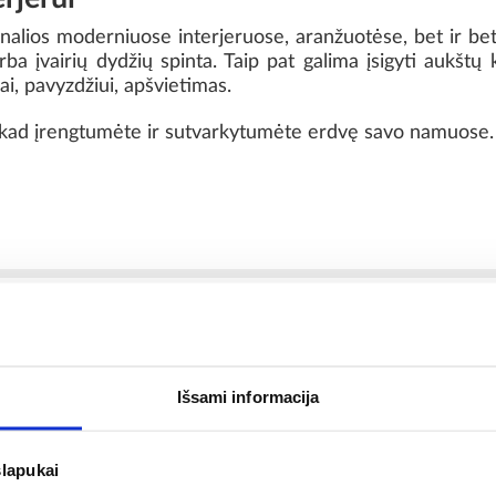
nalios moderniuose interjeruose, aranžuotėse, bet ir bet
a įvairių dydžių spinta. Taip pat galima įsigyti aukšt
ai, pavyzdžiui, apšvietimas.
s, kad įrengtumėte ir sutvarkytumėte erdvę savo namuose.
uras pilka/antracytas
Rėmo medžiaga:
Išsami informacija
c
Asortimento tipas:
slapukai