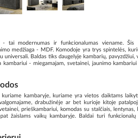
- tai modernumas ir funkcionalumas viename. Šis b
mo medžiaga - MDF. Komodoje yra trys spintelės, kurių
tu universali. Baldas tiks daugelyje kambarių, pavyzdžiui,
am kambariui - miegamajam, svetainei, jaunimo kambariui ar
modos
uriame kambaryje, kuriame yra vietos daiktams laikyti
lgomajame, drabužinėje ar bet kurioje kitoje patalpoje 
ainei, prieškambariui, komodas su stalčiais, lentynas, k
p pat žaislams vaikų kambaryje. Baldai turi funkcionalų
rjerui