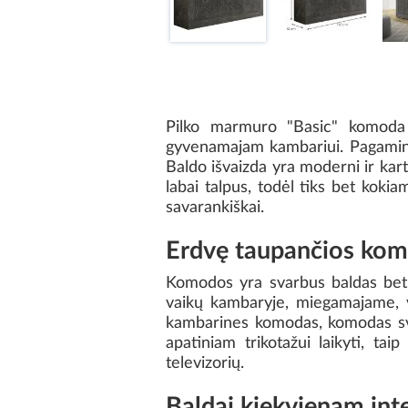
Pilko marmuro "Basic" komoda 
gyvenamajam kambariui. Pagamini
Baldo išvaizda yra moderni ir kar
labai talpus, todėl tiks bet koki
savarankiškai.
Erdvę taupančios ko
Komodos yra svarbus baldas bet k
vaikų kambaryje, miegamajame, va
kambarines komodas, komodas svet
apatiniam trikotažui laikyti, tai
televizorių.
Baldai kiekvienam inte