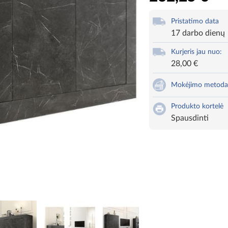
Pristatimo data
17 darbo dienų
Kurjeris jau nuo:
28,00 €
Mokėjimo metoda
Produkto kortelė
Spausdinti