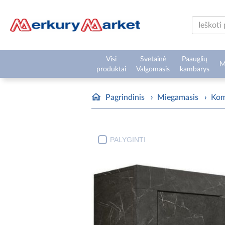
Visi
Svetainė
Paauglių
M
produktai
Valgomasis
kambarys
Pagrindinis
›
Miegamasis
›
Ko
PALYGINTI