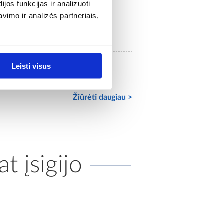
savarankiškas surinkimas
os funkcijas ir analizuoti
imo ir analizės partneriais,
48.9
Leisti visus
Taip
Žiūrėti daugiau >
at įsigijo