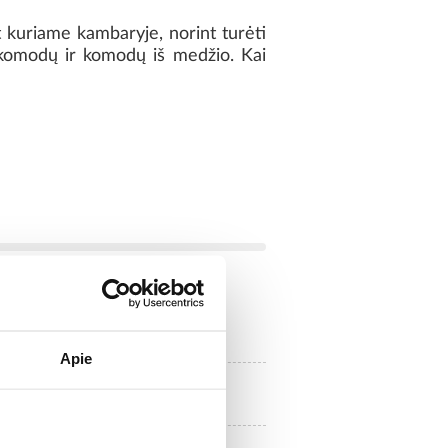
 kuriame kambaryje, norint turėti
ų komodų ir komodų iš medžio. Kai
plokšte MDF
Apie
komoda