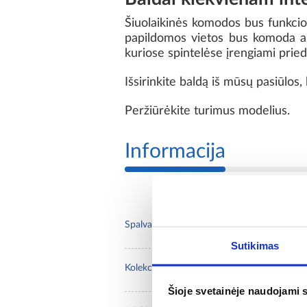
Šiuolaikinės komodos bus funkcio
papildomos vietos bus komoda arb
kuriose spintelėse įrengiami pried
Išsirinkite baldą iš mūsų pasiūlo
Peržiūrėkite turimus modelius.
Informacija
Marm
Spalva:
Sutikimas
Basi
Kolekcija:
Šioje svetainėje naudojami 