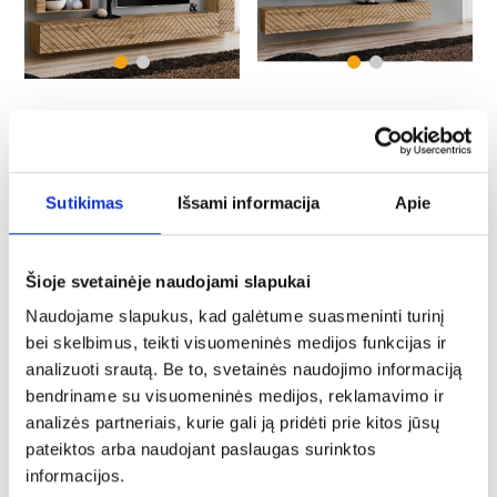
Vitrina Switch XVIII Line Wotan
Vitrina Switch XVII Line
Wotan/Graphite
679,75 €
732,25 €
Sutikimas
Išsami informacija
Apie
PALYGINTI
PALYGINTI
Šioje svetainėje naudojami slapukai
Naudojame slapukus, kad galėtume suasmeninti turinį
bei skelbimus, teikti visuomeninės medijos funkcijas ir
analizuoti srautą. Be to, svetainės naudojimo informaciją
bendriname su visuomeninės medijos, reklamavimo ir
analizės partneriais, kurie gali ją pridėti prie kitos jūsų
pateiktos arba naudojant paslaugas surinktos
Sekcija Switch XVII Line
Vitrina Switch XVII Line
Wotan/juoda
Wotan/White
informacijos.