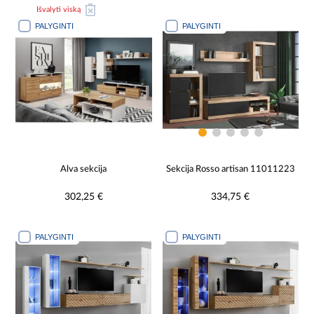
Išvalyti viską
PALYGINTI
PALYGINTI
Alva sekcija
Sekcija Rosso artisan 11011223
302,25 €
334,75 €
PALYGINTI
PALYGINTI