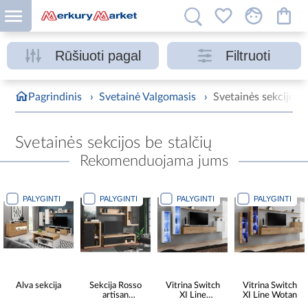
Rūšiuoti pagal
Filtruoti
Pagrindinis
›
Svetainė Valgomasis
›
Svetainės sekcijos
Svetainės sekcijos be stalčių
Rekomenduojama jums
PALYGINTI
PALYGINTI
PALYGINTI
PALYGINTI
Alva sekcija
Sekcija Rosso
Vitrina Switch
Vitrina Switch
artisan
XI Line
XI Line Wotan
11011223
White/Wotan