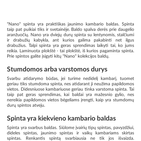
"Nano" spinta yra praktiškas jaunimo kambario baldas. Spinta
taip pat puikiai tiks ir svetainėje. Baldo spalva derės prie daugelio
aranžuočių. Nano yra dviejų durų spinta su lentynomis, stalčiumi
ir drabužių kabykla, ant kurios galima pakabinti net ilgus
drabužius. Talpi spinta yra geras sprendimas laikyti tai, ko jums
reikia. Laminuota plokštė - tai plokštė, iš kurios pagaminta spinta.
Prie spintos galite įsigyti kitų "Nano" kolekcijos baldų.
Stumdomos arba varstomos durys
Svarbu atidarymo būdas, jei turime nedidelį kambarį, tuomet
geriau tiks stumdoma spinta, nes atidarant ji neužima papildomos
vietos. Didesniuose kambariuose geriau tinka varstoma spinta. Tai
taip pat geras sprendimas, kai baldai yra mažesnio gylio, nes
nereikia papildomos vietos bėgeliams įrengti, kaip yra stumdomų
durų spintos atveju.
Spinta yra kiekvieno kambario baldas
Spinta yra svarbus baldas. Siūlome įvairių tipų spintas, pavyzdžiui,
dideles spintas, jaunimo spintas ir vaikų kambariams skirtas
spintas. Renkantis spintą svarbiausia ne tik jos išvaizda.