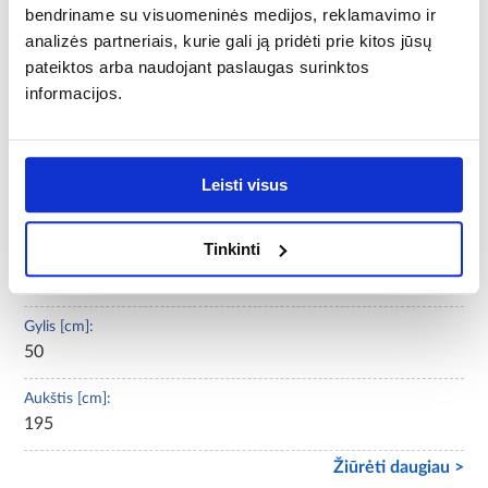
bendriname su visuomeninės medijos, reklamavimo ir
Rėmo medžiaga:
analizės partneriais, kurie gali ją pridėti prie kitos jūsų
medžio drožlių plokštė laminuota
pateiktos arba naudojant paslaugas surinktos
informacijos.
Asortimento tipas:
Drabužinė
Reikalingas surinkimas:
Leisti visus
Taip
Tinkinti
Plotis [cm]:
80
Gylis [cm]:
50
Aukštis [cm]:
195
Žiūrėti daugiau >