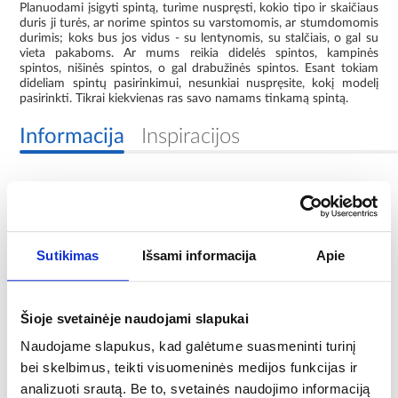
Planuodami įsigyti spintą, turime nuspręsti, kokio tipo ir skaičiaus
duris ji turės, ar norime spintos su varstomomis, ar stumdomomis
durimis; koks bus jos vidus - su lentynomis, su stalčiais, o gal su
vieta pakaboms. Ar mums reikia didelės spintos, kampinės
spintos, nišinės spintos, o gal drabužinės spintos. Esant tokiam
dideliam spintų pasirinkimui, nesunkiai nuspręsite, kokį modelį
pasirinkti. Tikrai kiekvienas ras savo namams tinkamą spintą.
Informacija
Inspiracijos
Kolekcija:
Nano
Sutikimas
Išsami informacija
Apie
Priekinių dalių spalva:
ąžuolas riviera/grafitas
Korpuso spalva:
Šioje svetainėje naudojami slapukai
ąžuolas riviera/grafitas
Naudojame slapukus, kad galėtume suasmeninti turinį
bei skelbimus, teikti visuomeninės medijos funkcijas ir
Fasado medžiaga:
analizuoti srautą. Be to, svetainės naudojimo informaciją
medžio drožlių plokštė laminuota