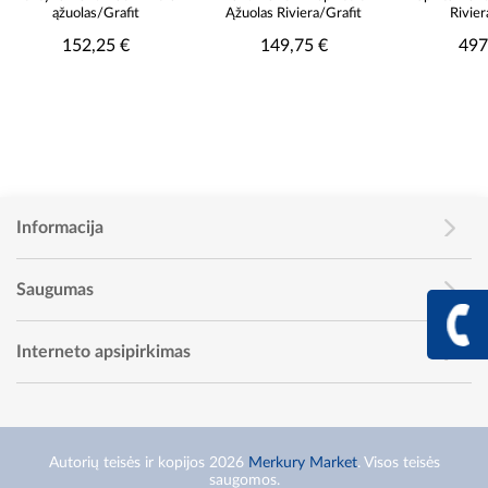
ąžuolas/Grafit
Ąžuolas Riviera/Grafit
Rivier
152,25 €
149,75 €
497
Informacija
Saugumas
+370 617 68
Info linija I - V 9:00 - 
Interneto apsipirkimas
Autorių teisės ir kopijos 2026
Merkury Market
. Visos teisės
saugomos.