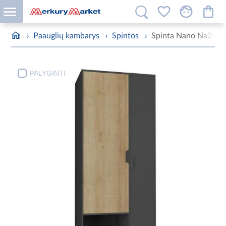
›
Paauglių kambarys
›
Spintos
›
Spinta Nano Na2 Ąžuo
PALYGINTI