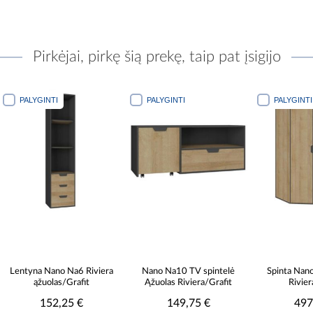
Pirkėjai, pirkę šią prekę, taip pat įsigijo
PALYGINTI
PALYGINTI
PALYGINTI
Lentyna Nano Na6 Riviera
Nano Na10 TV spintelė
Spinta Nan
ąžuolas/Grafit
Ąžuolas Riviera/Grafit
Rivier
152,25 €
149,75 €
497