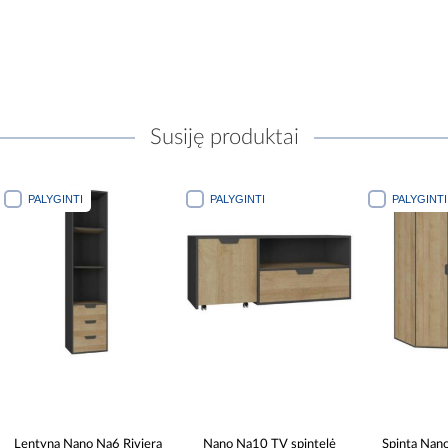
Susiję produktai
PALYGINTI
PALYGINTI
PALYGINTI
Lentyna Nano Na6 Riviera
Nano Na10 TV spintelė
Spinta Nan