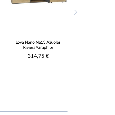
Lova Nano Na13 Ąžuolas
Lentyna Nano Na11 R
Riviera/Graphite
ąžuolas/grafita
314,75 €
69,75 €