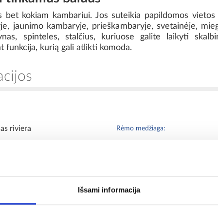
bet kokiam kambariui. Jos suteikia papildomos vietos da
je, jaunimo kambaryje, prieškambaryje, svetainėje, mi
ynas, spinteles, stalčius, kuriuose galite laikyti skalb
t funkcija, kurią gali atlikti komoda.
acijos
as riviera
Rėmo medžiaga:
o
Asortimento tipas:
Išsami informacija
as riviera/grafitas
Svoris [kg]: