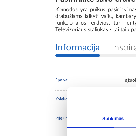
Komodos yra puikus pasirinkimas 
drabužiams laikyti vaikų kambary
funkcionalios, erdvios, turi lent
Televizoriaus staliukas - tai taip pa
Informacija
Inspir
ąžuol
Spalva:
Nan
Kolekcija:
Sutikimas
ąžuol
Priekinių dalių spalva: