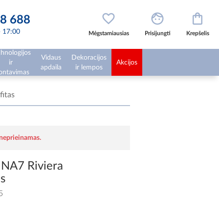
8 688
 - 17:00
Mėgstamiausias
Prisijungti
Krepšelis
hnologijos
Vidaus
Dekoracijos
ir
Akcijos
apdaila
ir lempos
ntavimas
itas
 neprieinamas.
NA7 Riviera
as
5