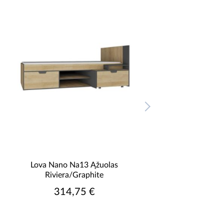
Lova Nano Na13 Ąžuolas
Lentyna Nano Na11 R
Riviera/Graphite
ąžuolas/grafita
314,75 €
69,75 €