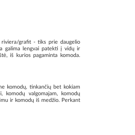
iviera/grafit - tiks prie daugelio
a galima lengvai patekti į vidų ir
kštė, iš kurios pagaminta komoda.
lome komodų, tinkančių bet kokiam
iui, komodų valgomajam, komodų
imu ir komodų iš medžio. Perkant