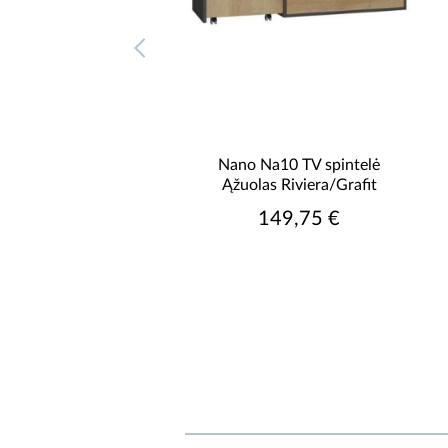
na Nano Na6 Riviera
Nano Na10 TV spintelė
ąžuolas/Grafit
Ąžuolas Riviera/Grafit
152,25 €
149,75 €