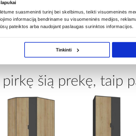
as riviera
Reikalingas surinkimas:
slapukai
tume suasmeninti turinį bei skelbimus, teikti visuomeninės medij
dojimo informaciją bendriname su visuomeninės medijos, reklamav
io drožlių plokštė laminuota
Plotis [cm]:
os jūsų pateiktos arba naudojant paslaugas surinktos informacijos.
Tinkinti
 pirkę šią prekę, taip p