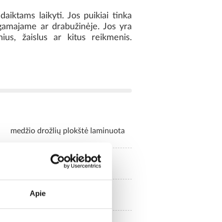
iktams laikyti. Jos puikiai tinka
egamajame ar drabužinėje. Jos yra
inius, žaislus ar kitus reikmenis.
medžio drožlių plokštė laminuota
komoda
Apie
58