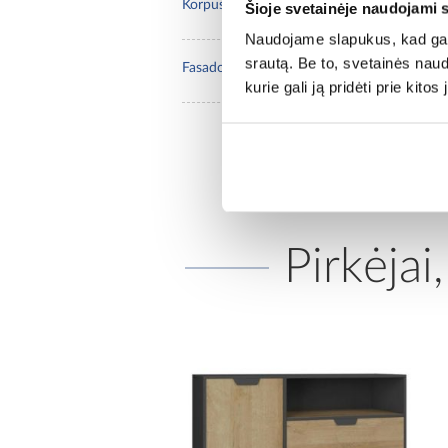
ąžuol
Korpuso spalva:
Šioje svetainėje naudojami 
Naudojame slapukus, kad galė
srautą. Be to, svetainės nau
medž
Fasado medžiaga:
kurie gali ją pridėti prie kit
Pirkėjai,