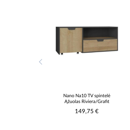
na Nano Na6 Riviera
Nano Na10 TV spintelė
ąžuolas/Grafit
Ąžuolas Riviera/Grafit
152,25 €
149,75 €