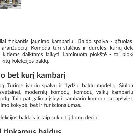
i tinkantis jaunimo kambariui. Baldo spalva - ąžuolas r
 aranžuočių. Komoda turi stalčius ir dureles, kurių dėk
kitiems daiktams laikyti. Laminuota plokštė - tai plo
 kitų kolekcijos baldų.
o bet kurį kambarį
ą. Turime įvairių spalvų ir dydžių baldų modelių. Siū
ų svetainei, modernių komodų, komodų vaikų kambar
dų. Taip pat galima įsigyti kambario komodų su apšviet
imo kokybė, bet ir funkcionalumas.
ekcijos baldais ir taip sukurti įdomų derinį.
ei tinkamus baldus