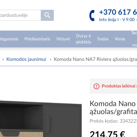
+370 617 6
Info linija I - V 9:00
Tec
Durys ir
iegamasis
Prieškambaris
Virtuvė
Sodas
Vonia
plokštės
mo
›
Komodos jaunimui
›
Komoda Nano NA7 Riviera ąžuolas/graf
Produktas laikinai
Komoda Nano 
ąžuolas/grafit
Prekės kodas:
334322
214,75 €