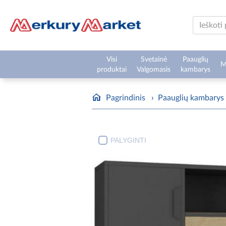
Visi
Svetainė
Paauglių
M
produktai
Valgomasis
kambarys
Pagrindinis
›
Paauglių kambarys
PALYGINTI