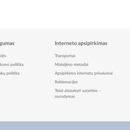
gumas
Interneto apsipirkimas
klės
Transportas
atumo politika
Mokėjimo metodai
kų politika
Apsipirkimo internetu privalumai
Reklamacijos
Teisė atsisakyti sutarties –
nurodymas