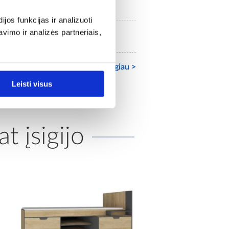
Taip
os funkcijas ir analizuoti
imo ir analizės partneriais,
120
Žiūrėti daugiau >
Leisti visus
at įsigijo