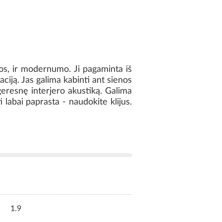
jos, ir modernumo. Ji pagaminta iš
aciją. Jas galima kabinti ant sienos
 geresnę interjero akustiką. Galima
ti labai paprasta - naudokite klijus.
1.9