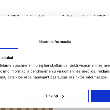
LINERIO L-LINE kairioji
Dešinioji apdaila LINERIO L-
juostelė Šokoladas 2,65 m
LINE Chocolate 2,65 m
14,99 €
14,99 €
Išsami informacija
slapukai
tume suasmeninti turinį bei skelbimus, teikti visuomeninės medij
 pirkę šią prekę, taip p
dojimo informaciją bendriname su visuomeninės medijos, reklamav
os jūsų pateiktos arba naudojant paslaugas surinktos informacijos.
Tinkinti