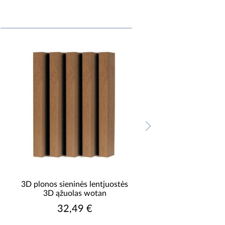
3D plonos sieninės lentjuostės
Dekoratyvinė lamel
3D ąžuolas wotan
veltinio natūralaus 
19x300x2650
32,49 €
44,75 €