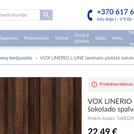
+370 617 6
Info linija I - V 9:00
Tec
Durys ir
iegamasis
Prieškambaris
Virtuvė
Sodas
Vonia
plokštės
mo
ienų lentjuostės
›
VOX LINERIO L-LINE laminato plokštė šokol
Produktas laikinai
VOX LINERIO L
šokolado spalv
Prekės kodas:
560028
22,49 €