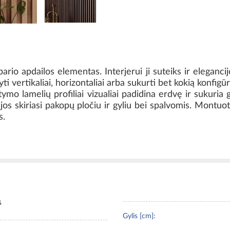
rio apdailos elementas. Interjerui ji suteiks ir eleganci
ti vertikaliai, horizontaliai arba sukurti bet kokią konfigūr
tymo lamelių profiliai vizualiai padidina erdvę ir sukuria
L, jos skiriasi pakopų pločiu ir gyliu bei spalvomis. Montuo
s.
s
Gylis [cm]: