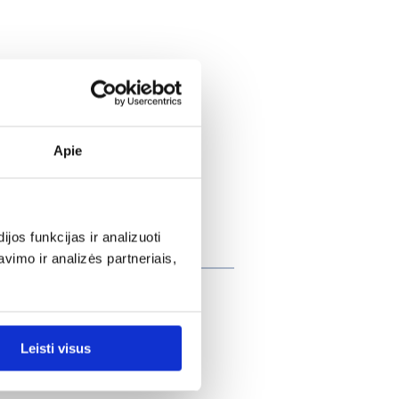
Apie
os funkcijas ir analizuoti
at įsigijo
imo ir analizės partneriais,
Leisti visus