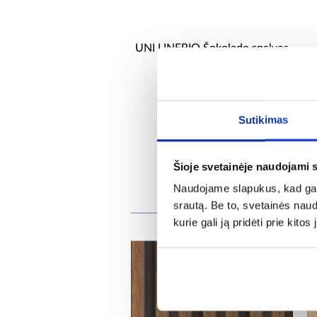
UNI LINERIO Šokolado spalvos
apdaila 2,65 m
8,74 €
Sutikimas
Šioje svetainėje naudojami 
Naudojame slapukus, kad galė
Pirkėjai,
srautą. Be to, svetainės nau
kurie gali ją pridėti prie kit