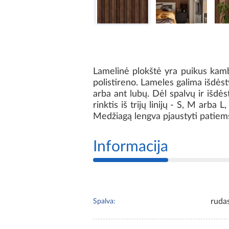
Lamelinė plokštė yra puikus kamba
polistireno. Lameles galima išdėsty
arba ant lubų. Dėl spalvų ir išdės
rinktis iš trijų linijų - S, M arba 
Medžiagą lengva pjaustyti patiem
Informacija
ruda
Spalva: