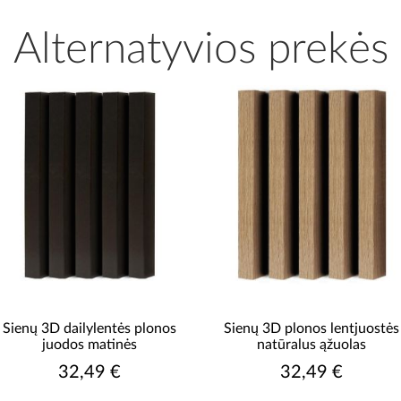
Alternatyvios prekės
Sienų 3D dailylentės plonos
Sienų 3D plonos lentjuostės
juodos matinės
natūralus ąžuolas
32,49 €
32,49 €