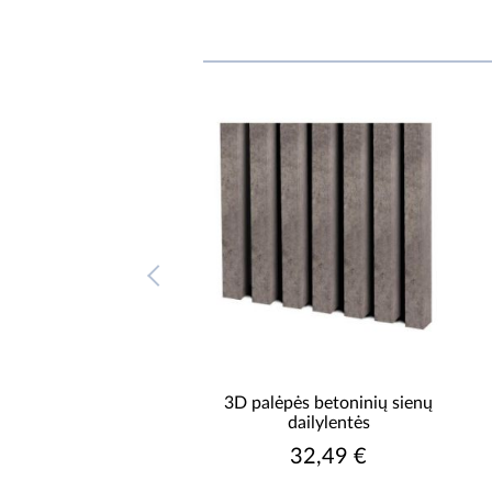
dailylentės 3D ąžuolas
3D palėpės betoninių sienų
wotan
dailylentės
2,49 € / pak.
32,49 €