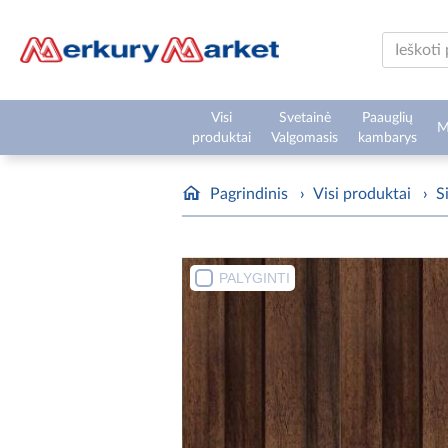
Visi
Svetainė
Paauglių
M
produktai
Valgomasis
kambarys
Pagrindinis
›
Visi produktai
›
S
PALYGINTI