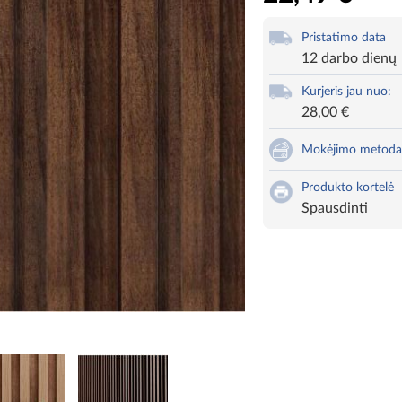
Pristatimo data
12 darbo dienų
Kurjeris jau nuo:
28,00 €
Mokėjimo metoda
Produkto kortelė
Spausdinti