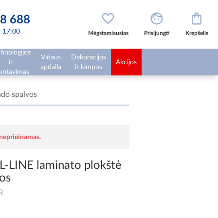
8 688
 - 17:00
Mėgstamiausias
Prisijungti
Krepšelis
hnologijos
Vidaus
Dekoracijos
ir
Akcijos
apdaila
ir lempos
ntavimas
ado spalvos
 neprieinamas.
-LINE laminato plokštė
os
3