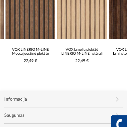
VOX LINERIO M-LINE
VOX lamelių plokštė
VOX LINE
Mocca juostinė plokštė
LINERIO M-LINE natūrali
laminato pl
sp
22,49 €
22,49 €
22
Informacija
Saugumas
+370 617 68