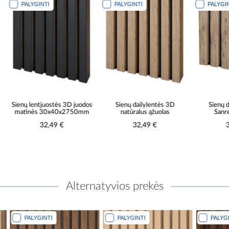
PALYGINTI
PALYGINTI
PALYGINTI
Sienų lentjuostės 3D juodos
Sienų dailylentės 3D
Sienų dai
matinės 30x40x2750mm
natūralus ąžuolas
Sanrem
32,49 €
32,49 €
32
Alternatyvios prekės
PALYGINTI
PALYGINTI
PALYGINTI