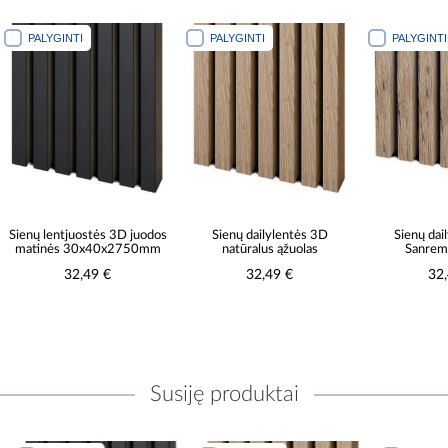
PALYGINTI
PALYGINTI
PALYGINTI
Sienų lentjuostės 3D juodos
Sienų dailylentės 3D
Sienų dai
matinės 30x40x2750mm
natūralus ąžuolas
Sanrem
32,49 €
32,49 €
32
Susiję produktai