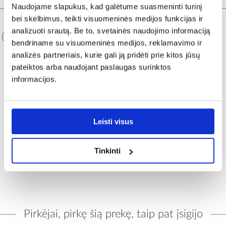
Naudojame slapukus, kad galėtume suasmeninti turinį
Rekomenduojami produktai
bei skelbimus, teikti visuomeninės medijos funkcijas ir
analizuoti srautą. Be to, svetainės naudojimo informaciją
PALYGINTI
bendriname su visuomeninės medijos, reklamavimo ir
analizės partneriais, kurie gali ją pridėti prie kitos jūsų
pateiktos arba naudojant paslaugas surinktos
informacijos.
Leisti visus
Atstumo bėgelis 3D
skersiniams 3x30x2750mm
Tinkinti
juodas
5,00 €
Pirkėjai, pirkę šią prekę, taip pat įsigijo