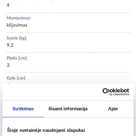
4
Montavimas:
klijavimas
Svoris [kg]:
9.2
Plotis [cm]:
3
Gylis [cm]:
4
Aukštis [cm]:
275
Sutikimas
Išsami informacija
Apie
Šioje svetainėje naudojami slapukai