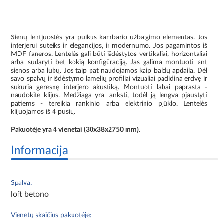
Sienų lentjuostės yra puikus kambario užbaigimo elementas. Jos
interjerui suteiks ir elegancijos, ir modernumo. Jos pagamintos iš
MDF faneros. Lentelės gali būti išdėstytos vertikaliai, horizontaliai
arba sudaryti bet kokią konfigūraciją. Jas galima montuoti ant
sienos arba lubų. Jos taip pat naudojamos kaip baldų apdaila. Dėl
savo spalvų ir išdėstymo lamelių profiliai vizualiai padidina erdvę ir
sukuria geresnę interjero akustiką. Montuoti labai paprasta -
naudokite klijus. Medžiaga yra lanksti, todėl ją lengva pjaustyti
patiems - tereikia rankinio arba elektrinio pjūklo. Lentelės
klijuojamos iš 4 pusių.
Pakuotėje yra 4 vienetai (30x38x2750 mm).
Informacija
Spalva:
loft betono
Vienetų skaičius pakuotėje: