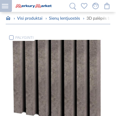
›
Visi produktai
›
Sienų lentjuostės
›
3D palėpės beton
PALYGINTI