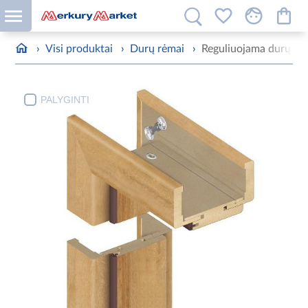
›
Visi produktai
›
Durų rėmai
›
Reguliuojama durų st
PALYGINTI