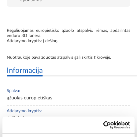
Reguliuojamas europietiško ąžuolo atspalvio rėmas, apdailintas
enduro 3D fanera.
Atidarymo kryptis: į dešinę.
Nuotraukoje pavaizduotas atspalvis gali skirtis tikrovėje.
Informacija
Spalva:
ąžuolas europietiškas
Atidarymo kryptis:
dešininė
Minimalus montavimo angos plotis (mm):