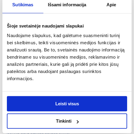
774
Sutikimas
Išsami informacija
Apie
Minimalus montavimo angos aukštis (mm):
2062
Šioje svetainėje naudojami slapukai
Asortimento tipas:
Naudojame slapukus, kad galėtume suasmeninti turinį
reguliuojami durų rėmai
bei skelbimus, teikti visuomeninės medijos funkcijas ir
analizuoti srautą. Be to, svetainės naudojimo informaciją
Vidinis durų rėmo plotis (mm):
bendriname su visuomeninės medijos, reklamavimo ir
700
analizės partneriais, kurie gali ją pridėti prie kitos jūsų
pateiktos arba naudojant paslaugas surinktos
Išorinių durų rėmo plotis (mm):
informacijos.
744
Paviršiaus apdaila:
fanera enduro 3D
Leisti visus
Vidinis durų staktos aukštis (mm):
2025
Tinkinti
Išorinis durų staktos aukštis (mm):