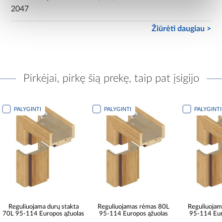
2047
Žiūrėti daugiau >
Pirkėjai, pirkę šią prekę, taip pat įsigijo
PALYGINTI
PALYGINTI
PALYGINTI
Reguliuojama durų stakta
Reguliuojamas rėmas 80L
Reguliuoja
70L 95-114 Europos ąžuolas
95-114 Europos ąžuolas
95-114 Eur