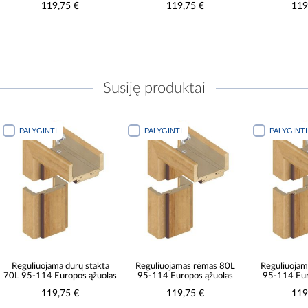
119,75 €
119,75 €
119
Susiję produktai
PALYGINTI
PALYGINTI
PALYGINTI
Reguliuojama durų stakta
Reguliuojamas rėmas 80L
Reguliuoja
70L 95-114 Europos ąžuolas
95-114 Europos ąžuolas
95-114 Eur
119,75 €
119,75 €
119