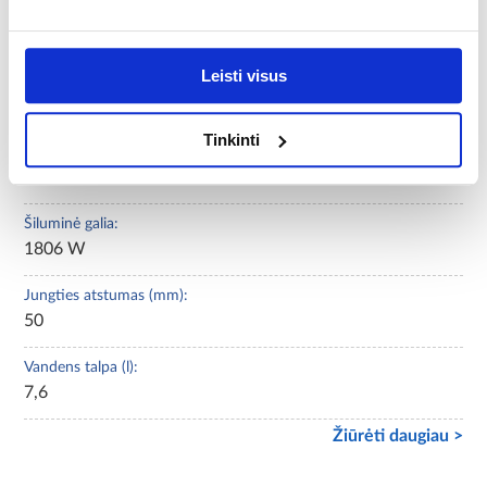
Maks. spaudimas:
1,0 MPa (10 bar)
Leisti visus
Maksimali vandens temperatūra:
120°C
Tinkinti
Maksimali darbinė temperatūra:
120 °C
Šiluminė galia:
1806 W
Jungties atstumas (mm):
50
Vandens talpa (l):
7,6
Žiūrėti daugiau >