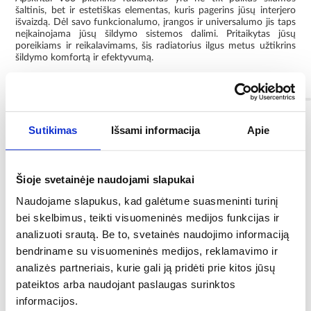
šaltinis, bet ir estetiškas elementas, kuris pagerins jūsų interjero
išvaizdą. Dėl savo funkcionalumo, įrangos ir universalumo jis taps
neįkainojama jūsų šildymo sistemos dalimi. Pritaikytas jūsų
poreikiams ir reikalavimams, šis radiatorius ilgus metus užtikrins
šildymo komfortą ir efektyvumą.
Informacija
Sutikimas
Išsami informacija
Apie
Spalva:
baltas
Šioje svetainėje naudojami slapukai
plotis [mm]:
160
Naudojame slapukus, kad galėtume suasmeninti turinį
bei skelbimus, teikti visuomeninės medijos funkcijas ir
Ilgis [mm]:
analizuoti srautą. Be to, svetainės naudojimo informaciją
800
bendriname su visuomeninės medijos, reklamavimo ir
analizės partneriais, kurie gali ją pridėti prie kitos jūsų
Aukštis [mm]:
pateiktos arba naudojant paslaugas surinktos
600
informacijos.