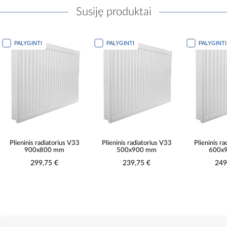
Susiję produktai
PALYGINTI
PALYGINTI
PALYGINTI
Plieninis radiatorius V33
Plieninis radiatorius V33
Plieninis r
900x800 mm
500x900 mm
600x
299,75 €
239,75 €
249