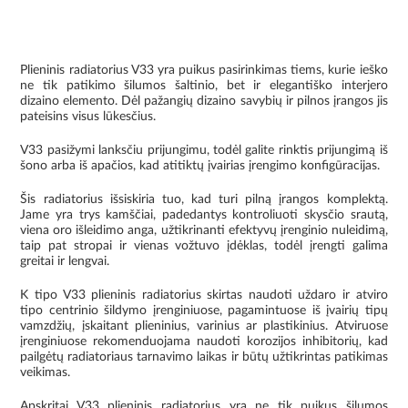
Plieninis radiatorius V33 yra puikus pasirinkimas tiems, kurie ieško
ne tik patikimo šilumos šaltinio, bet ir elegantiško interjero
dizaino elemento. Dėl pažangių dizaino savybių ir pilnos įrangos jis
pateisins visus lūkesčius.
V33 pasižymi lanksčiu prijungimu, todėl galite rinktis prijungimą iš
šono arba iš apačios, kad atitiktų įvairias įrengimo konfigūracijas.
Šis radiatorius išsiskiria tuo, kad turi pilną įrangos komplektą.
Jame yra trys kamščiai, padedantys kontroliuoti skysčio srautą,
viena oro išleidimo anga, užtikrinanti efektyvų įrenginio nuleidimą,
taip pat stropai ir vienas vožtuvo įdėklas, todėl įrengti galima
greitai ir lengvai.
K tipo V33 plieninis radiatorius skirtas naudoti uždaro ir atviro
tipo centrinio šildymo įrenginiuose, pagamintuose iš įvairių tipų
vamzdžių, įskaitant plieninius, varinius ar plastikinius. Atviruose
įrenginiuose rekomenduojama naudoti korozijos inhibitorių, kad
pailgėtų radiatoriaus tarnavimo laikas ir būtų užtikrintas patikimas
veikimas.
Apskritai V33 plieninis radiatorius yra ne tik puikus šilumos