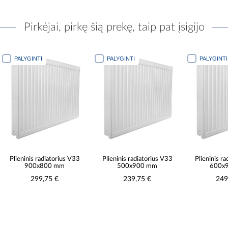
Pirkėjai, pirkę šią prekę, taip pat įsigijo
PALYGINTI
PALYGINTI
PALYGINTI
Plieninis radiatorius V33
Plieninis radiatorius V33
Plieninis r
900x800 mm
500x900 mm
600x
299,75 €
239,75 €
249