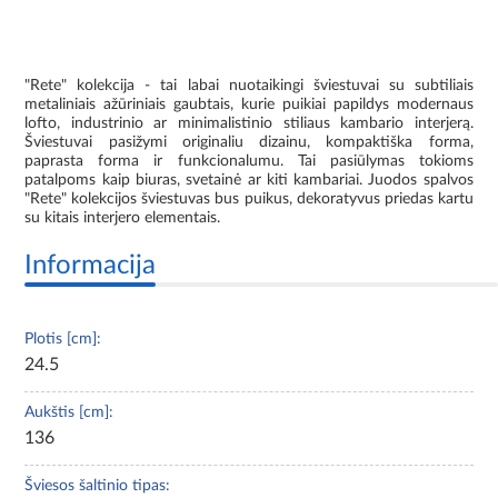
"Rete" kolekcija - tai labai nuotaikingi šviestuvai su subtiliais
metaliniais ažūriniais gaubtais, kurie puikiai papildys modernaus
lofto, industrinio ar minimalistinio stiliaus kambario interjerą.
Šviestuvai pasižymi originaliu dizainu, kompaktiška forma,
paprasta forma ir funkcionalumu. Tai pasiūlymas tokioms
patalpoms kaip biuras, svetainė ar kiti kambariai. Juodos spalvos
"Rete" kolekcijos šviestuvas bus puikus, dekoratyvus priedas kartu
su kitais interjero elementais.
Informacija
Plotis [cm]:
24.5
Aukštis [cm]:
136
Šviesos šaltinio tipas: