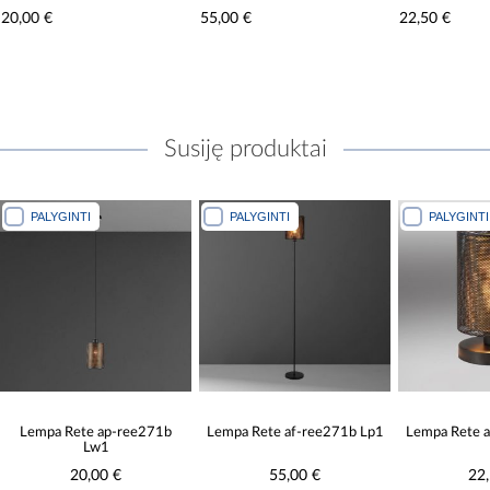
55,00 €
22,50 €
36
Susiję produktai
PALYGINTI
PALYGINTI
PALYGINT
Lempa Rete af-ree271b Lp1
Lempa Rete at-ree271b Lb1
Lempa Rete 
55,00 €
22,50 €
36