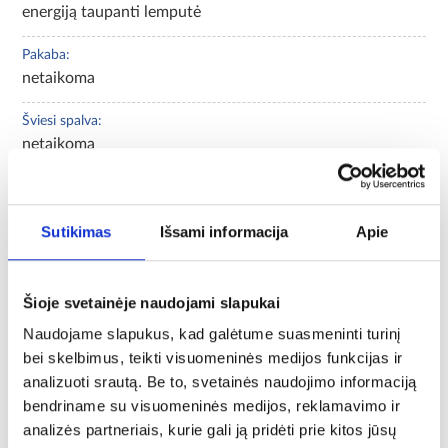
energiją taupanti lemputė
Pakaba:
netaikoma
Šviesi spalva:
netaikoma
Bendras šviesos srautas:
netaikoma
Sutikimas
Išsami informacija
Apie
Spalva:
juodas
Šioje svetainėje naudojami slapukai
Sriegis:
Naudojame slapukus, kad galėtume suasmeninti turinį
E27
bei skelbimus, teikti visuomeninės medijos funkcijas ir
analizuoti srautą. Be to, svetainės naudojimo informaciją
Šviesos taškų skaičius:
bendriname su visuomeninės medijos, reklamavimo ir
1
analizės partneriais, kurie gali ją pridėti prie kitos jūsų