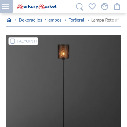
›
Dekoracijos ir lempos
›
Toršerai
›
Lempa Rete af-re
PALYGINTI