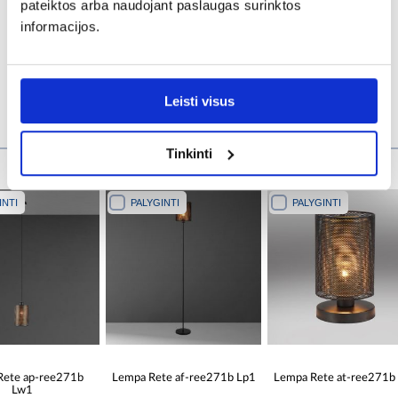
Apsaugos klasė:
pateiktos arba naudojant paslaugas surinktos
II
informacijos.
Žiūrėti daugiau >
Leisti visus
Pirkėjai, pirkę šią prekę, taip pat įsigijo
Tinkinti
PALYGINTI
PALYGINTI
PALYGINTI
Lempa Rete af-ree271b Lp1
Lempa Rete at-ree271b Lb1
Lempa Rete 