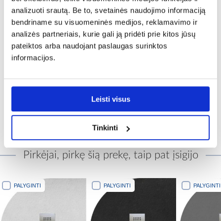
analizuoti srautą. Be to, svetainės naudojimo informaciją
Bendras aukštis (cm):
bendriname su visuomeninės medijos, reklamavimo ir
2,6
analizės partneriais, kurie gali ją pridėti prie kitos jūsų
pateiktos arba naudojant paslaugas surinktos
Plotis [cm]:
informacijos.
90
Gylis [cm]:
0.8
Leisti visus
Tinkinti
Pirkėjai, pirkę šią prekę, taip pat įsigijo
PALYGINTI
PALYGINTI
PALYGINTI