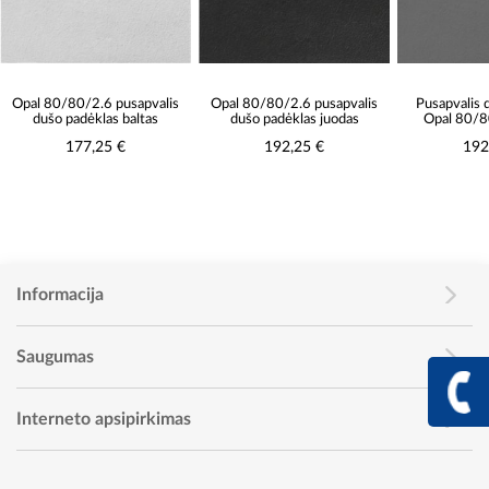
Opal 80/80/2.6 pusapvalis
Opal 80/80/2.6 pusapvalis
Pusapvalis 
dušo padėklas baltas
dušo padėklas juodas
Opal 80/8
177,25 €
192,25 €
192
Informacija
Saugumas
+370 617 68
Info linija I - V 9:00 - 
Interneto apsipirkimas