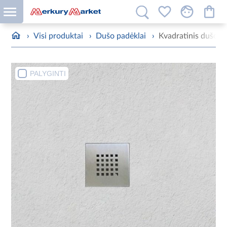
›
Visi produktai
›
Dušo padėklai
›
Kvadratinis dušo p
PALYGINTI