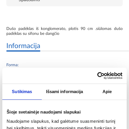
Dušo padėklas iš konglomerato, plotis 90 cm .siūlomas dušo
padėklas su sifonu be dangčio
Informacija
Forma:
kvadratas
Konstrukcijos medžiaga:
konglomerat
Sutikimas
Išsami informacija
Apie
Spindulys (cm):
netaikoma
Šioje svetainėje naudojami slapukai
Naudojame slapukus, kad galėtume suasmeninti turinį
Komplekte sifonas:
bei skelbimus, teikti visuomeninės medijos funkcijas ir
NE