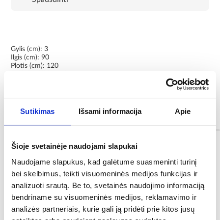
Gylis (cm): 3
Ilgis (cm): 90
Plotis (cm): 120
Dušo padėklas: taip
Matching products:
Dušo padėklas su sifonu SKU: MR_2851120, MR_3456875
Sutikimas
Išsami informacija
Apie
Informacija
Šioje svetainėje naudojami slapukai
Forma:
Naudojame slapukus, kad galėtume suasmeninti turinį
stačiakampė
bei skelbimus, teikti visuomeninės medijos funkcijas ir
analizuoti srautą. Be to, svetainės naudojimo informaciją
Prekės ženklas :
bendriname su visuomeninės medijos, reklamavimo ir
SCHEDPOL
analizės partneriais, kurie gali ją pridėti prie kitos jūsų
Konstrukcijos medžiaga: