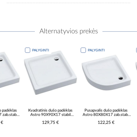
Alternatyvios prekės
PALYGINTI
PALYGINTI
PALYGINTI
Kvadratinis dušo padėklas
Pusapvalis dušo padėklas
Pusapvalis 
Astro 90X90X17 stabil
Astro 80X80X17 zab.stabil
Astro 90X90
AQM0125
R55 AQM0128
R55 A
129,75 €
122,25 €
130