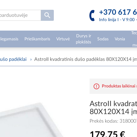
+370 617 6
Info linija I - V 9:00
Tec
Durys ir
iegamasis
Prieškambaris
Virtuvė
Sodas
Vonia
plokštės
mo
ušo padėklai
›
AstroII kvadratinis dušo padėklas 80X120X14
Produktas laikinai
AstroII kvadra
80X120X14 į
Prekės kodas:
318000
179,75 €