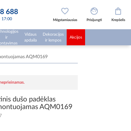
8 688
 - 17:00
Mėgstamiausias
Prisijungti
Krepšelis
hnologijos
Vidaus
Dekoracijos
ir
Akcijos
apdaila
ir lempos
ntavimas
 įmontuojamas AQM0169
 neprieinamas.
tinis dušo padėklas
montuojamas AQM0169
7