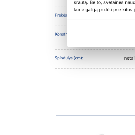
srautą. Be to, svetainės nau
kurie gali ją pridėti prie kit
SCH
Prekės ženklas :
akrilinis dušo 
Konstrukcijos medžiaga:
pagrindu Stab
neta
Spindulys (cm):