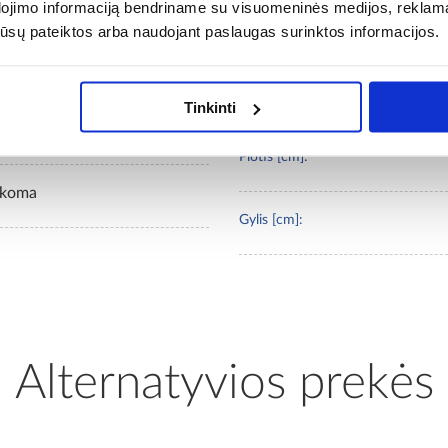
dojimo informaciją bendriname su visuomeninės medijos, reklamav
os jūsų pateiktos arba naudojant paslaugas surinktos informacijos.
Svoris [kg]:
EDPOL
Bendras aukštis (cm):
Tinkinti
padėklas su stabilizuojančiu
ilsound®
Plotis [cm]:
ikoma
Gylis [cm]:
Alternatyvios prekės