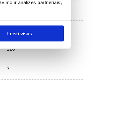
imo ir analizės partneriais,
7
14
Leisti visus
120
3