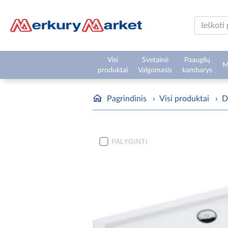
Visi
Svetainė
Paauglių
M
produktai
Valgomasis
kambarys
Pagrindinis
›
Visi produktai
›
D
PALYGINTI