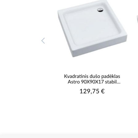
atinis dušo padėklas
Kvadratinis dušo padėklas
 80X80X17 zab.stabil
Astro 90X90X17 stabil
AQM0124
AQM0125
122,25 €
129,75 €