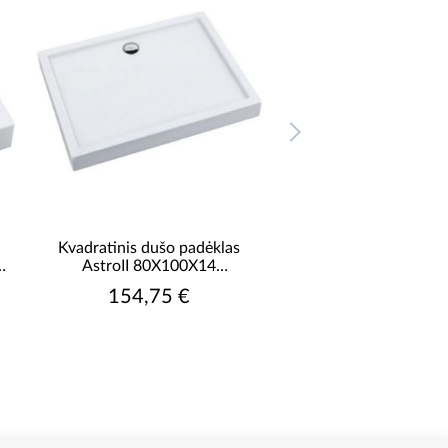
Kvadratinis dušo padėklas
Kvadratinis dušo pa
AstroII 80X100X14
AstroII 90/120/
įmontuojamas AQM0166
įmontuojamas AQ
154,75 €
178,75 €