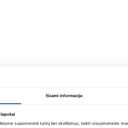
R_3456875
Išsami informacija
slapukai
Komplekte sifonas:
tume suasmeninti turinį bei skelbimus, teikti visuomeninės medij
iakampė