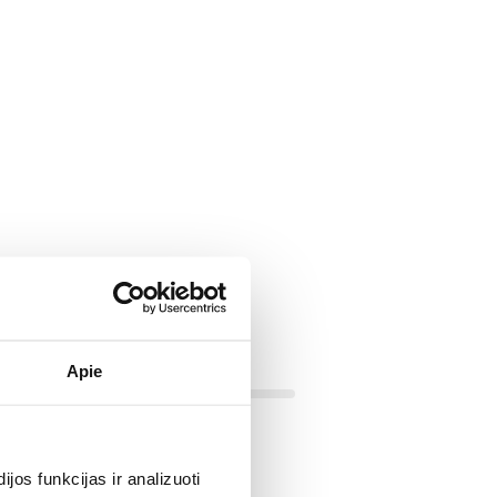
Apie
NE
os funkcijas ir analizuoti