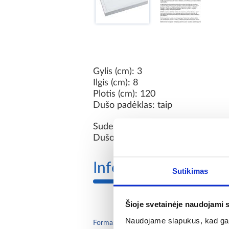
Gylis (cm): 3
Ilgis (cm): 8
Plotis (cm): 120
Dušo padėklas: taip
Suderinti gaminiai:
Dušo padėklas: MR_2851120, M
Informacija
Sutikimas
Šioje svetainėje naudojami 
Naudojame slapukus, kad galė
stač
Forma: