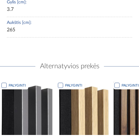
Gylis [cm]:
3.7
Aukštis [cm]:
265
Alternatyvios prekės
INTI
PALYGINTI
PALYGINTI