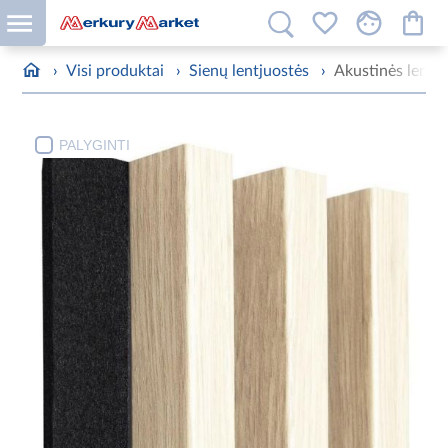
›
Visi produktai
›
Sienų lentjuostės
›
Akustinės lentj
PALYGINTI