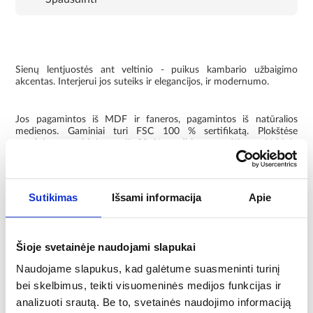
Sienų lentjuostės ant veltinio - puikus kambario užbaigimo
akcentas. Interjerui jos suteiks ir elegancijos, ir modernumo.
Jos pagamintos iš MDF ir faneros, pagamintos iš natūralios
medienos. Gaminiai turi FSC 100 % sertifikatą. Plokštėse
naudojamas veltinis yra iš 80 % perdirbtos medžiagos. Veltinio
storis - 8 mm.
Lentas galima išdėstyti vertikaliai, horizontaliai arba sukurti bet
Sutikimas
Išsami informacija
Apie
kokią konfigūraciją. Jas galima montuoti ant sienos arba lubų. Dėl
spalvinės gamos ir išdėstymo lamelių profiliai vizualiai padidina
erdvę ir sukuria geresnę interjero akustiką.
Šioje svetainėje naudojami slapukai
Montuoti labai paprasta - naudokite klijus. Medžiaga palengvina
Naudojame slapukus, kad galėtume suasmeninti turinį
savaiminį pjovimą.
bei skelbimus, teikti visuomeninės medijos funkcijas ir
analizuoti srautą. Be to, svetainės naudojimo informaciją
Informacija