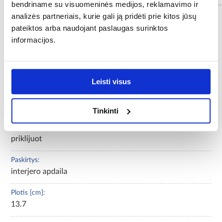
bendriname su visuomeninės medijos, reklamavimo ir
analizės partneriais, kurie gali ją pridėti prie kitos jūsų
pateiktos arba naudojant paslaugas surinktos
Spalva:
informacijos.
uosis
Spalvų gama:
natūrali
Leisti visus
Vienetų skaičius pakuotėje:
1
Tinkinti
Montavimas:
priklijuot
Paskirtys:
interjero apdaila
Plotis [cm]:
13.7