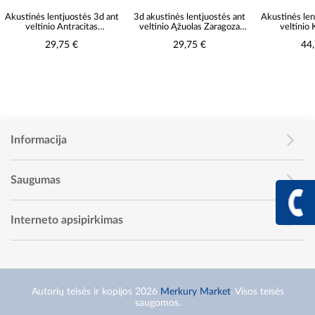
 lentjuostės 3d ant
3d akustinės lentjuostės ant
Akustinės lentjuostės 3d
inio Antracitas
veltinio Ąžuolas Zaragoza
veltinio Kolumbijos
7x2650mm
137x2650mm
riešutmedis 300x265
29,75 €
29,75 €
44,75 €
Informacija
Saugumas
+370 617 68
Info linija I - V 9:00 - 
Interneto apsipirkimas
Autorių teisės ir kopijos 2026
Merkury Market
. Visos teisės
saugomos.