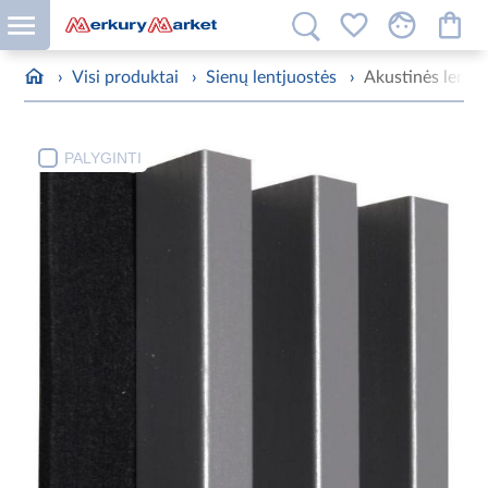
›
Visi produktai
›
Sienų lentjuostės
›
Akustinės lentj
PALYGINTI