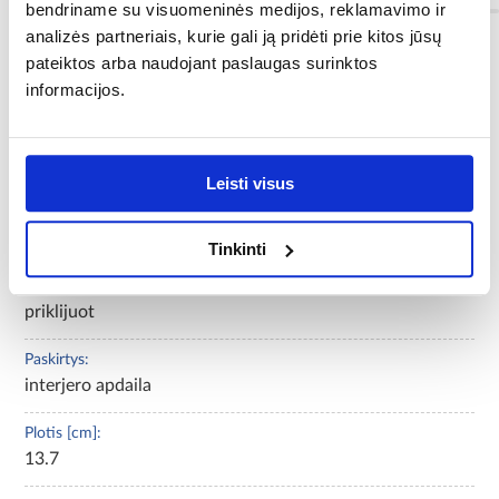
bendriname su visuomeninės medijos, reklamavimo ir
analizės partneriais, kurie gali ją pridėti prie kitos jūsų
pateiktos arba naudojant paslaugas surinktos
Spalva:
informacijos.
antracytas
Spalvų gama:
pilka
Leisti visus
Vienetų skaičius pakuotėje:
1
Tinkinti
Montavimas:
priklijuot
Paskirtys:
interjero apdaila
Plotis [cm]:
13.7