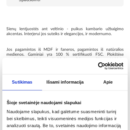
Sienų lentjuostės ant veltinio - puikus kambario užbaigimo
akcentas. Interjerui jos suteiks ir elegancijos, ir modernumo.
Jos pagamintos iš MDF ir faneros, pagamintos iš natūralios
medienos. Gaminiai yra 100 % sertifikuoti FSC. Plokštėse
naudojamas veltinis yra iš 80 % perdirbtos medžiagos. Veltinio
storis - 8 mm.
Lentas galima išdėstyti vertikaliai, horizontaliai arba sukurti bet
Sutikimas
Išsami informacija
Apie
kokią konfigūraciją. Jas galima montuoti ant sienos arba lubų. Dėl
spalvinės gamos ir išdėstymo lamelių profiliai vizualiai padidina
erdvę ir sukuria geresnę interjero akustiką.
Šioje svetainėje naudojami slapukai
Montuoti labai paprasta - naudokite klijus. Medžiaga palengvina
Naudojame slapukus, kad galėtume suasmeninti turinį
savaiminį pjovimą.
bei skelbimus, teikti visuomeninės medijos funkcijas ir
analizuoti srautą. Be to, svetainės naudojimo informaciją
Informacija