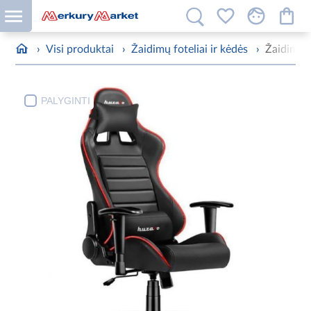
›
Visi produktai
›
Žaidimų foteliai ir kėdės
›
Žaidimų
PALYGINTI