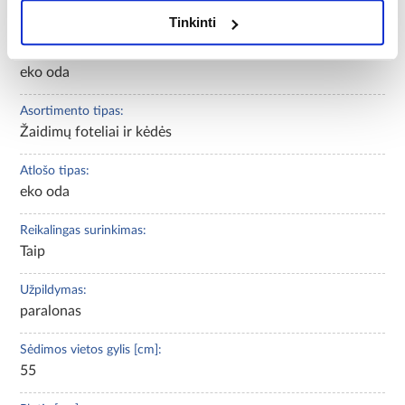
susiuvimai
Tinkinti
Apmušalų medžiaga:
eko oda
Asortimento tipas:
Žaidimų foteliai ir kėdės
Atlošo tipas:
eko oda
Reikalingas surinkimas:
Taip
Užpildymas:
paralonas
Sėdimos vietos gylis [cm]:
55