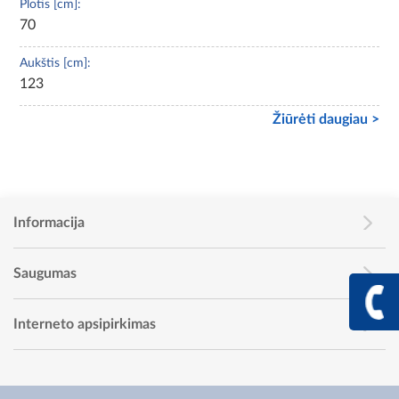
Plotis [cm]:
70
Aukštis [cm]:
123
Žiūrėti daugiau >
Informacija
Saugumas
+370 617 68
Info linija I - V 9:00 - 
Interneto apsipirkimas