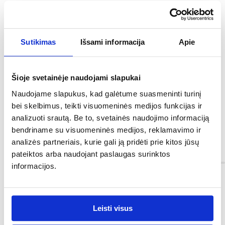
Profesionali ir patogi žaidimų kėdė, sukurta visiems pažengusiems
Sutikimas
Išsami informacija
Apie
žaidėjams, taip pat žmonėms, kurie didžiąją laiko dalį praleidžia
sėdėdami prie kompiuterio. Kiekviena kėdės detalė atitinka visus
aukštus ergonomikos reikalavimus ir turi galiojančius SGS ir CE
sertifikatus, kurie patvirtina aukščiausią pagaminimo ir medžiagų
Šioje svetainėje naudojami slapukai
kokybę. Kėdė užtikrina taisyklingos laikysenos, ypač nugaros,
palaikymą. Juosmens pagalvėlė leidžia teisingai išlyginti stuburą, o
Naudojame slapukus, kad galėtume suasmeninti turinį
kaklo raumenų pagalvėlė skirta teisingai kaklo ir galvos padėčiai.
bei skelbimus, teikti visuomeninės medijos funkcijas ir
Kėdės sėdynės aukštis reguliuojamas. Funkcija TILT PLUS leidžia
kilstelėti ir pakreipti atlošą, o mechanizmas "Cradle" atsakingas už
analizuoti srautą. Be to, svetainės naudojimo informaciją
galimybę atlošą atlenkti į gulimą padėtį. Fotelio stilius sukurtas
bendriname su visuomeninės medijos, reklamavimo ir
pagal profesionalių sportinių automobilių sėdynes.
analizės partneriais, kurie gali ją pridėti prie kitos jūsų
Informacija
pateiktos arba naudojant paslaugas surinktos
informacijos.
Spalva:
juodas/raudona
Leisti visus
Dekoratyviniai elementai: