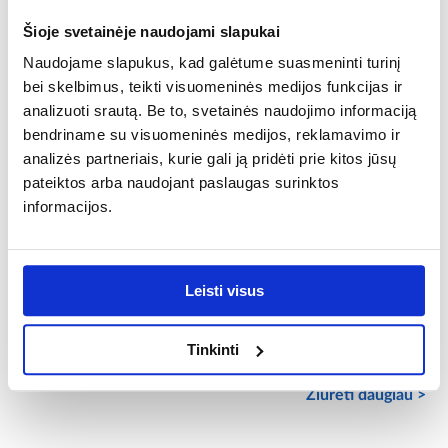
Apmušalų medžiaga:
audinys
Šioje svetainėje naudojami slapukai
Naudojame slapukus, kad galėtume suasmeninti turinį
Iškarpinė:
bei skelbimus, teikti visuomeninės medijos funkcijas ir
be daiktadėžės
analizuoti srautą. Be to, svetainės naudojimo informaciją
bendriname su visuomeninės medijos, reklamavimo ir
Reikalingas surinkimas:
NE
analizės partneriais, kurie gali ją pridėti prie kitos jūsų
pateiktos arba naudojant paslaugas surinktos
Sėdynės užpildymas:
informacijos.
putos
Sėdimos vietos aukštis [cm]:
44
Leisti visus
Sėdimos vietos gylis [cm]:
Tinkinti
47
Žiūrėti daugiau >