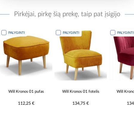
Pirkėjai, pirkę šią prekę, taip pat įsigijo
PALYGINTI
PALYGINTI
PALYG
Will Kronos 01 fotelis
Will Kronos 02 fotelis
Will K
134,75 €
134,75 €