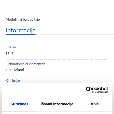
Moduliniai baldai: taip
Informacija
Spalva:
žalia
Dekoratyviniai elementai:
susiuvimai
Kolekcija:
Will
Forma:
stačiakampė
Sutikimas
Išsami informacija
Apie