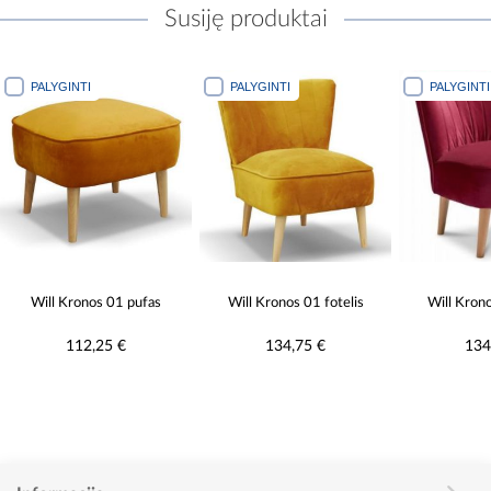
Susiję produktai
PALYGINTI
PALYGINTI
pufas
Will Kronos 01 fotelis
Will Kronos 02 fotelis
134,75 €
134,75 €