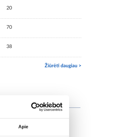
20
70
38
Žiūrėti daugiau >
tai
Apie