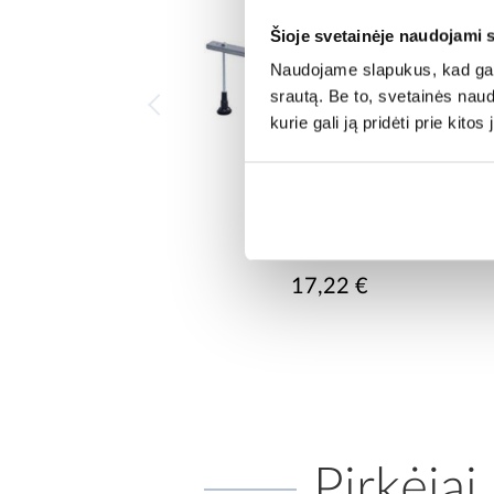
Šioje svetainėje naudojami 
Naudojame slapukus, kad galė
srautą. Be to, svetainės nau
kurie gali ją pridėti prie kit
Vonių kojos
17,22 €
Pirkėjai,