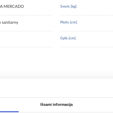
A MERCADO
Svoris [kg]:
o sanitarny
Plotis [cm]:
Gylis [cm]:
komenduojami produk
Išsami informacija