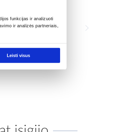
os funkcijas ir analizuoti
imo ir analizės partneriais,
Leisti visus
at įsigijo