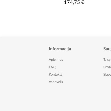
174,75 €
Informacija
Sau
Apie mus
Taisy
FAQ
Priv
Kontaktai
Slapu
Vadovelis