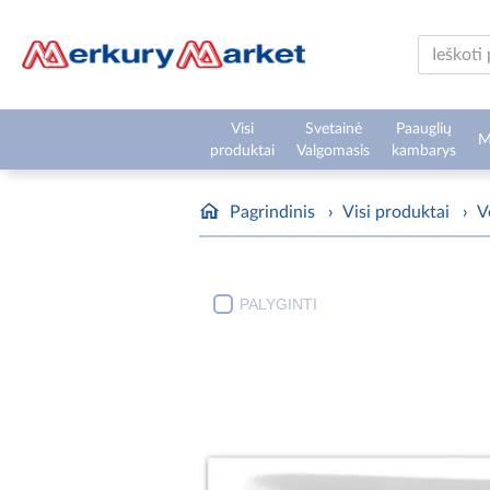
Visi
Svetainė
Paauglių
M
produktai
Valgomasis
kambarys
Pagrindinis
›
Visi produktai
›
V
PALYGINTI