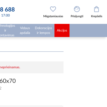
8 688
 - 17:00
Mėgstamiausias
Prisijungti
Krepšelis
hnologijos
Vidaus
Dekoracijos
ir
Akcijos
apdaila
ir lempos
ntavimas
 neprieinamas.
160x70
2