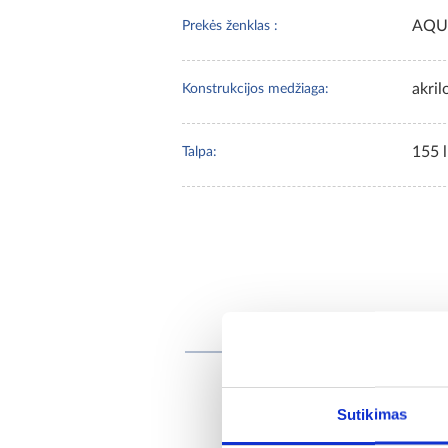
AQU
Prekės ženklas :
akril
Konstrukcijos medžiaga:
155 l
Talpa:
Re
Sutikimas