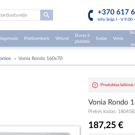
+370 617 6
Info linija I - V 9:00
Tec
Durys ir
iegamasis
Prieškambaris
Virtuvė
Sodas
Vonia
plokštės
mo
onios
›
Vonia Rondo 160x70
Produktas laikinai
Vonia Rondo 
Prekės kodas:
180458
187,25 €