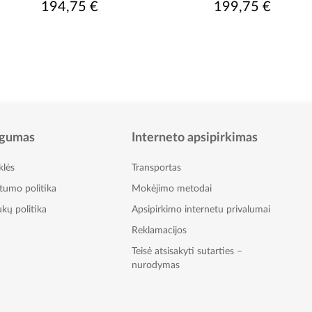
194,75 €
199,75 €
gumas
Interneto apsipirkimas
klės
Transportas
atumo politika
Mokėjimo metodai
kų politika
Apsipirkimo internetu privalumai
Reklamacijos
Teisė atsisakyti sutarties –
nurodymas