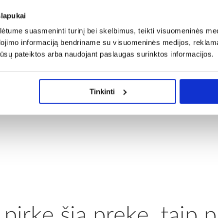
slapukai
tume suasmeninti turinį bei skelbimus, teikti visuomeninės medij
dojimo informaciją bendriname su visuomeninės medijos, reklamav
os jūsų pateiktos arba naudojant paslaugas surinktos informacijos.
Tinkinti
 pirkę šią prekę, taip p