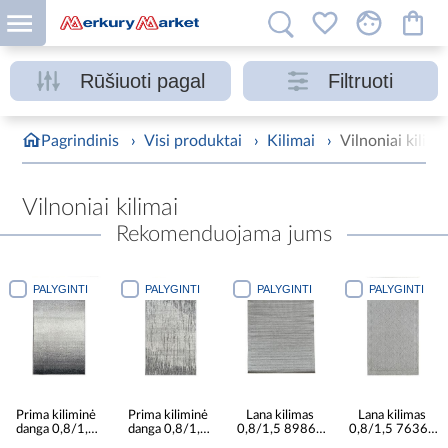
Rūšiuoti pagal
Filtruoti
Pagrindinis
›
Visi produktai
›
Kilimai
›
Vilnoniai kilima
Vilnoniai kilimai
Rekomenduojama jums
PALYGINTI
PALYGINTI
PALYGINTI
PALYGINTI
Prima kiliminė
Prima kiliminė
Lana kilimas
Lana kilimas
danga 0,8/1,5
danga 0,8/1,5
0,8/1,5 89861
0,8/1,5 76361
89881 52033
77311 52022
68200
68200