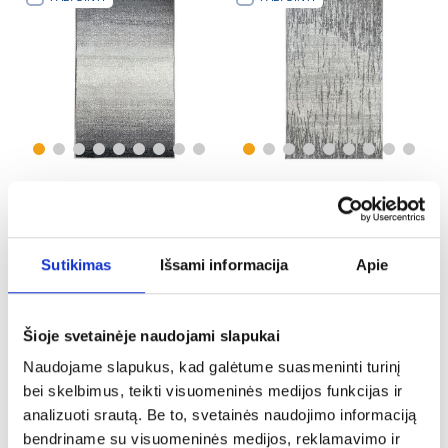
Prima kiliminė danga 0,8/1,5
Prima kiliminė danga 0,8/1,5
89881 52033
77311 52022
59,75 €
59,75 €
Sutikimas
Išsami informacija
Apie
PALYGINTI
PALYGINTI
Šioje svetainėje naudojami slapukai
Naudojame slapukus, kad galėtume suasmeninti turinį
bei skelbimus, teikti visuomeninės medijos funkcijas ir
analizuoti srautą. Be to, svetainės naudojimo informaciją
bendriname su visuomeninės medijos, reklamavimo ir