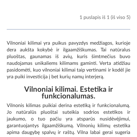
1 puslapis iš 1 (iš viso 5)
Vilnoniai kilimai yra puikus pavyzdys medžiagos, kurioje
dera aukšta kokybė ir ilgaamžiškumas.
Tai natūralus
pluoštas, gaunamas iš avių, kuris šimtmečius buvo
naudojamas unikaliems kilimams gaminti.
Verta atidžiau
pasidomėti, kuo vilnoniai kilimai taip vertinami ir kodėl jie
yra puiki investicija į bet kurių namų interjerą.
Vilnoniai kilimai.
Estetika ir
funkcionalumas.
Vilnonis kilimas puikiai derina estetiką ir funkcionalumą.
Jo natūralūs pluoštai suteikia sodrios estetikos ir
jaukumo, o tuo pačiu yra atsparūs nusidėvėjimui,
garantuojantys ilgaamžiškumą.
Vilnonių kilimų estetika
apima daugybę spalvų ir raštų.
Vilna labai gerai sugeria