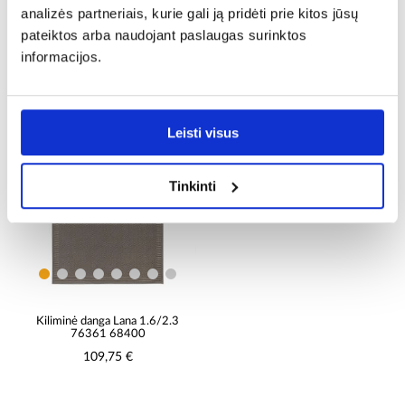
analizės partneriais, kurie gali ją pridėti prie kitos jūsų
pateiktos arba naudojant paslaugas surinktos
Lana kilimas 0,8/1,5 89861
Lana kilimas 0,8/1,5 76361
informacijos.
68200
68200
37,25 €
37,25 €
Leisti visus
PALYGINTI
Tinkinti
Kiliminė danga Lana 1.6/2.3
76361 68400
109,75 €