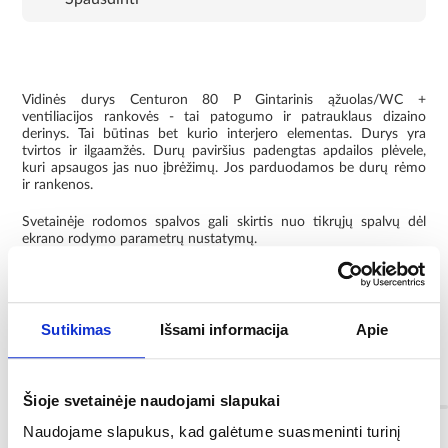
Vidinės durys Centuron 80 P Gintarinis ąžuolas/WC +
ventiliacijos rankovės - tai patogumo ir patrauklaus dizaino
derinys. Tai būtinas bet kurio interjero elementas. Durys yra
tvirtos ir ilgaamžės. Durų paviršius padengtas apdailos plėvele,
kuri apsaugos jas nuo įbrėžimų. Jos parduodamos be durų rėmo
ir rankenos.
Svetainėje rodomos spalvos gali skirtis nuo tikrųjų spalvų dėl
ekrano rodymo parametrų nustatymų.
Matmenys:
Aukštis (cm): 203
Sutikimas
Išsami informacija
Apie
Plotis (cm): 84,4
Storis (cm): 4
Informacija
Šioje svetainėje naudojami slapukai
Naudojame slapukus, kad galėtume suasmeninti turinį