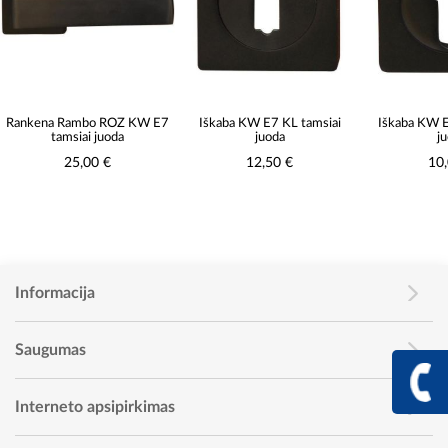
Rankena Rambo ROZ KW E7
Iškaba KW E7 KL tamsiai
Iškaba KW 
tamsiai juoda
juoda
j
25,00 €
12,50 €
10
Informacija
Saugumas
+370 617 68
Info linija I - V 9:00 - 
Interneto apsipirkimas