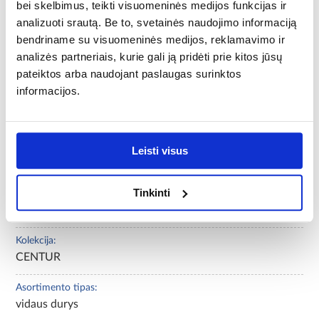
bei skelbimus, teikti visuomeninės medijos funkcijas ir
Spalva:
ąžuolas gintarinis
analizuoti srautą. Be to, svetainės naudojimo informaciją
bendriname su visuomeninės medijos, reklamavimo ir
Papildomi priedai:
analizės partneriais, kurie gali ją pridėti prie kitos jūsų
ventiliacinės rankovės, užraktas WC
pateiktos arba naudojant paslaugas surinktos
informacijos.
Vyrių skaičius:
2
Atidarymo kryptis:
Leisti visus
dešininė
Tinkinti
Pridedama durų rankena:
NE
Kolekcija:
CENTUR
Asortimento tipas:
vidaus durys