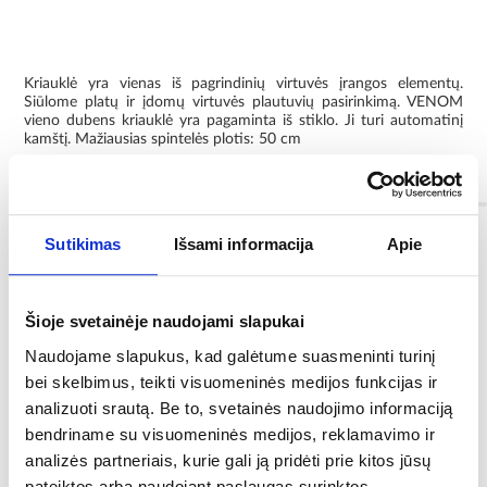
Kriauklė yra vienas iš pagrindinių virtuvės įrangos elementų.
Siūlome platų ir įdomų virtuvės plautuvių pasirinkimą. VENOM
vieno dubens kriauklė yra pagaminta iš stiklo. Ji turi automatinį
kamštį. Mažiausias spintelės plotis: 50 cm
Informacija
Sutikimas
Išsami informacija
Apie
Spalva:
juodas
Šioje svetainėje naudojami slapukai
Kolekcija:
Venom
Naudojame slapukus, kad galėtume suasmeninti turinį
bei skelbimus, teikti visuomeninės medijos funkcijas ir
Paviršiaus spalva:
analizuoti srautą. Be to, svetainės naudojimo informaciją
juodas
bendriname su visuomeninės medijos, reklamavimo ir
analizės partneriais, kurie gali ją pridėti prie kitos jūsų
Skyrius / kanalizacija:
pateiktos arba naudojant paslaugas surinktos