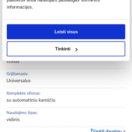
1 kamera su nusausintuvu
informacijos.
Forma:
stačiakampė
Leisti visus
Ilgis:
43.5
Tinkinti
Konstrukcijos medžiaga:
stiklas
Grįžtamasis:
Universalus
Komplekte sifonas:
su automatiniu kamščiu
Naudojimo tipas:
vidinis
Žiūrėti daugiau >