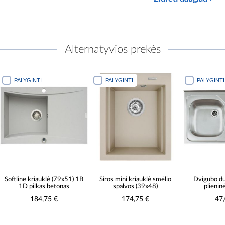
Alternatyvios prekės
PALYGINTI
PALYGINTI
PALYGINTI
ftline kriauklė (79x51) 1B
Siros mini kriauklė smėlio
Dvigubo dube
1D pilkas betonas
spalvos (39x48)
plieninė kr
184,75 €
174,75 €
47,00 