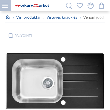
›
Visi produktai
›
Virtuvės kriauklės
›
Venom juodo st
PALYGINTI