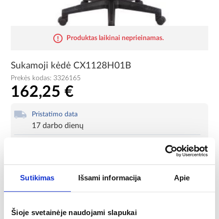
Produktas laikinai neprieinamas.
Sukamoji kėdė CX1128H01B
Prekės kodas:
3326165
162,25 €
Pristatimo data
17 darbo dienų
Kurjeris jau nuo:
28,00 €
Mokėjimo metodai
Sutikimas
Išsami informacija
Apie
Produkto kortelė
Spausdinti
Šioje svetainėje naudojami slapukai