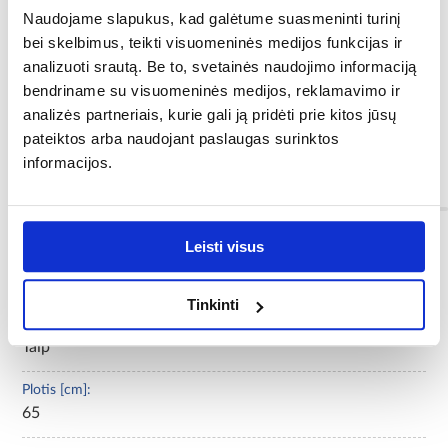
Naudojame slapukus, kad galėtume suasmeninti turinį
bei skelbimus, teikti visuomeninės medijos funkcijas ir
analizuoti srautą. Be to, svetainės naudojimo informaciją
sukamoji kėdė su porankiais
bendriname su visuomeninės medijos, reklamavimo ir
reguliuojamo aukščio
analizės partneriais, kurie gali ją pridėti prie kitos jūsų
galima įsigyti mėlynos spalvos
penkių žvaigždučių pagrindas su ratukais
pateiktos arba naudojant paslaugas surinktos
gaminį reikia surinkti savarankiškai
informacijos.
Informacija
Leisti visus
Spalva:
mėlyna
Tinkinti
Reikalingas surinkimas:
Taip
Plotis [cm]:
65