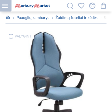
›
Paauglių kambarys
›
Žaidimų foteliai ir kėdės
›
Suk
PALYGINTI