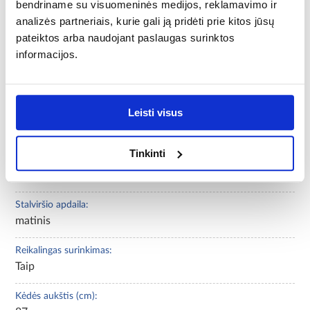
bendriname su visuomeninės medijos, reklamavimo ir
analizės partneriais, kurie gali ją pridėti prie kitos jūsų
Kėdžių skaičius:
pateiktos arba naudojant paslaugas surinktos
4
informacijos.
Sėdynė:
putos
Leisti visus
Kėdės plotis (cm):
60
Tinkinti
Apmušalai:
audinys
Stalviršio apdaila:
matinis
Reikalingas surinkimas:
Taip
Kėdės aukštis (cm):