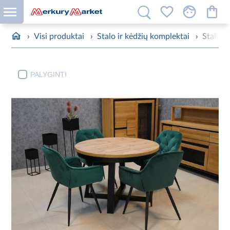
›
Visi produktai
›
Stalo ir kėdžių komplektai
›
Stalo i
PALYGINTI