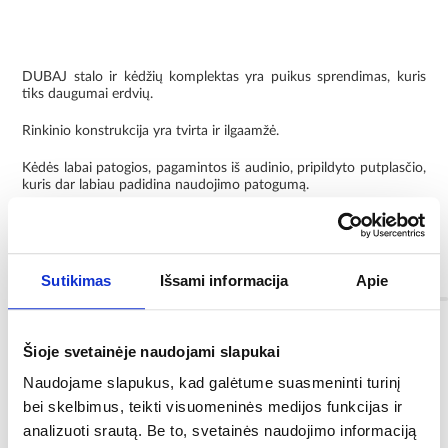
DUBAJ stalo ir kėdžių komplektas yra puikus sprendimas, kuris
tiks daugumai erdvių.
Rinkinio konstrukcija yra tvirta ir ilgaamžė.
Kėdės labai patogios, pagamintos iš audinio, pripildyto putplasčio,
kuris dar labiau padidina naudojimo patogumą.
Rinkinį sudaro 4 kėdės. Bendras aukštis yra 87 cm, o aukštis iki
sėdynės - 50 cm.
Informacija
Sutikimas
Išsami informacija
Apie
Spalva:
Šioje svetainėje naudojami slapukai
ąžuolas wotan/ žalia
Naudojame slapukus, kad galėtume suasmeninti turinį
bei skelbimus, teikti visuomeninės medijos funkcijas ir
Kėdės gylis (cm):
analizuoti srautą. Be to, svetainės naudojimo informaciją
59