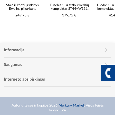
Euzebia 1+4 stalo ir kėdžių
Diodor 1+4 stalo ir kėdžių
Fabia 1+6
komplektas ST44+W131
komplektas ST44+W131
komplek
ąžuolas wotan
baltas
379,75 €
414,75 €
6
Informacija
Saugumas
+370 617 68
Info linija I - V 9:00 - 
Interneto apsipirkimas
Autorių teisės ir kopijos 2026
Merkury Market
. Visos teisės
saugomos.