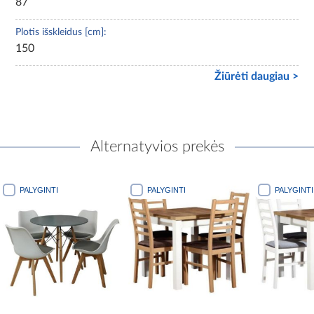
87
Plotis išskleidus [cm]:
150
Žiūrėti daugiau >
Alternatyvios prekės
PALYGINTI
PALYGINTI
PALYGI