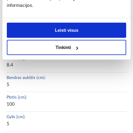
informacijos.
kompozyt
Spindulys (cm):
netaikoma
Leisti visus
Komplekte sifonas:
NE
Tinkinti
Svoris [kg]:
8.4
Bendras aukštis (cm):
5
Plotis [cm]:
100
Gylis [cm]:
5