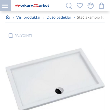
›
Visi produktai
›
Dušo padėklai
›
Stačiakampio form
PALYGINTI