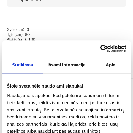
Gylis (cm): 3
Ilgis (cm): 80
Plotis (cm): 100
Dušo padėklas: taip
Atitinkami gaminiai:
Dušo padėklas SKU: MR_2851120, MR_3456875
Sutikimas
Išsami informacija
Apie
Informacija
Šioje svetainėje naudojami slapukai
Forma:
Naudojame slapukus, kad galėtume suasmeninti turinį
stačiakampė
bei skelbimus, teikti visuomeninės medijos funkcijas ir
analizuoti srautą. Be to, svetainės naudojimo informaciją
Prekės ženklas :
bendriname su visuomeninės medijos, reklamavimo ir
SCHEDPOL
analizės partneriais, kurie gali ją pridėti prie kitos jūsų
pateiktos arba naudojant paslaugas surinktos
Konstrukcijos medžiaga: