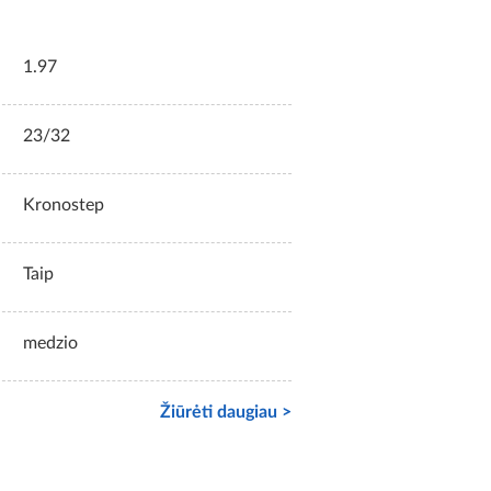
1.97
23/32
Kronostep
Taip
medzio
Žiūrėti daugiau >