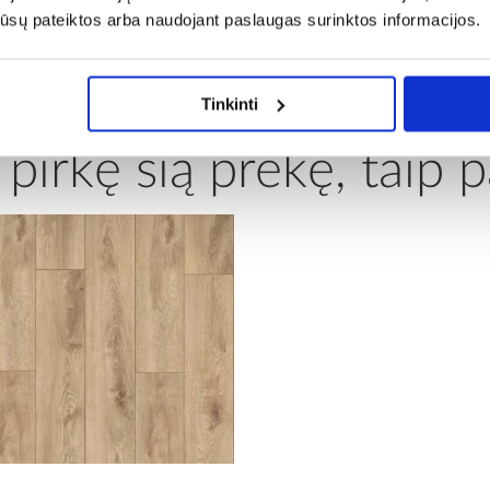
os jūsų pateiktos arba naudojant paslaugas surinktos informacijos.
Tinkinti
 pirkę šią prekę, taip p