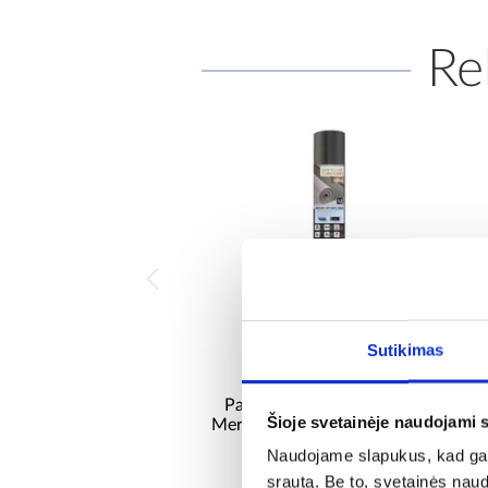
Re
Sutikimas
Pagrindas vinilo plokštėms
Šioje svetainėje naudojami 
Mercado SPC VINYL MAX 1,2
mm 7m2
Naudojame slapukus, kad galė
43,66 €
srautą. Be to, svetainės nau