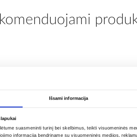
komenduojami produk
Išsami informacija
slapukai
tume suasmeninti turinį bei skelbimus, teikti visuomeninės medij
dojimo informaciją bendriname su visuomeninės medijos, reklamav