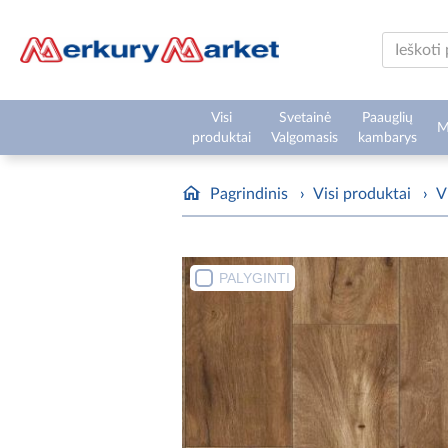
Visi
Svetainė
Paauglių
M
produktai
Valgomasis
kambarys
Pagrindinis
›
Visi produktai
›
V
PALYGINTI