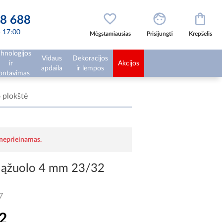
8 688
 - 17:00
Mėgstamiausias
Prisijungti
Krepšelis
hnologijos
Vidaus
Dekoracijos
ir
Akcijos
apdaila
ir lempos
ntavimas
 plokštė
 neprieinamas.
 ąžuolo 4 mm 23/32
7
2