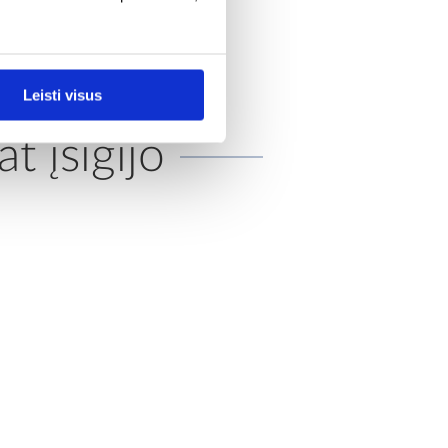
Leisti visus
at įsigijo