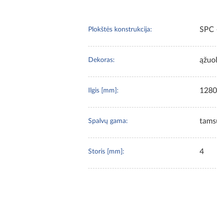
SPC –
Plokštės konstrukcija:
ąžuo
Dekoras:
1280
Ilgis [mm]:
tams
Spalvų gama:
4
Storis [mm]: