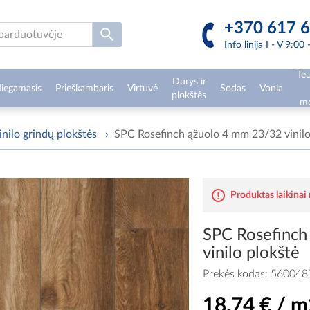
+370 617 6
Info linija I - V 9:00
Tec
Durys ir
iegamasis
Prieškambaris
Virtuvė
Sodas
Vonia
plokštės
mo
inilo grindų plokštės
›
SPC Rosefinch ąžuolo 4 mm 23/32 vinilo
Produktas laikinai
SPC Rosefinch
vinilo plokštė
Prekės kodas:
560048
18,74 € / m