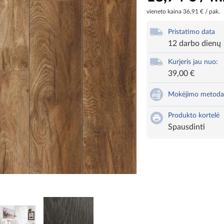
vieneto kaina
36,91 € / pak.
Pristatimo data
12 darbo dienų
Kurjeris jau nuo:
39,00 €
Mokėjimo metoda
Produkto kortelė
Spausdinti