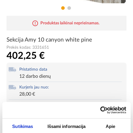
Produktas laikinai neprieinamas.
Sekcija Amy 10 canyon white pine
Prekės kodas:
3331651
402,25 €
Pristatimo data
12 darbo dienų
Kurjeris jau nuo:
28,00 €
Mokėjimo metodai
Produkto kortelė
Spausdinti
Sutikimas
Išsami informacija
Apie