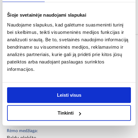
Šioje svetainėje naudojami slapukai
Naudojame slapukus, kad galėtume suasmeninti turinį
Informacija
bei skelbimus, teikti visuomeninės medijos funkcijas ir
analizuoti srautą. Be to, svetainės naudojimo informaciją
bendriname su visuomeninės medijos, reklamavimo ir
Spalva:
analizės partneriais, kurie gali ją pridėti prie kitos jūsų
white pine
pateiktos arba naudojant paslaugas surinktos
informacijos.
Kolekcija:
Amy
Priekinių dalių spalva:
Leisti visus
šviesi medžioimitacija
Fasado medžiaga:
Tinkinti
Baldų plokšte
Rėmo medžiaga:
Baldų plokšte