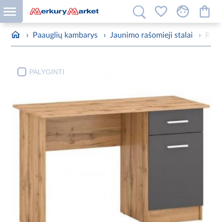
›
Paauglių kambarys
›
Jaunimo rašomieji stalai
›
Rašo
PALYGINTI