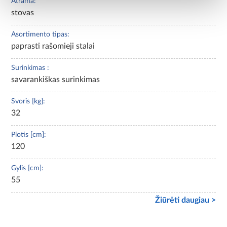
Atrama:
stovas
Asortimento tipas:
paprasti rašomieji stalai
Surinkimas :
savarankiškas surinkimas
Svoris [kg]:
32
Plotis [cm]:
120
Gylis [cm]:
55
Žiūrėti daugiau >