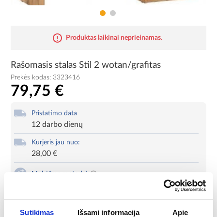
Produktas laikinai neprieinamas.
Rašomasis stalas Stil 2 wotan/grafitas
Prekės kodas:
3323416
79,75 €
Pristatimo data
12 darbo dienų
Kurjeris jau nuo:
28,00 €
Mokėjimo metodai
Produkto kortelė
Spausdinti
Sutikimas
Išsami informacija
Apie