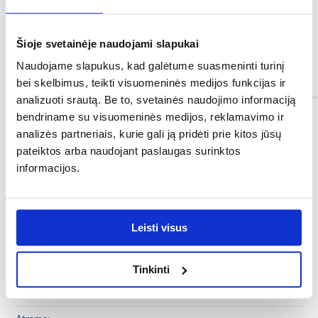
Šioje svetainėje naudojami slapukai
<p><strong></strong></p>
Naudojame slapukus, kad galėtume suasmeninti turinį
Informacija
bei skelbimus, teikti visuomeninės medijos funkcijas ir
analizuoti srautą. Be to, svetainės naudojimo informaciją
bendriname su visuomeninės medijos, reklamavimo ir
Spalva:
analizės partneriais, kurie gali ją pridėti prie kitos jūsų
wotan/grafitas
pateiktos arba naudojant paslaugas surinktos
informacijos.
Kolekcija:
Stil
Fasado medžiaga:
Leisti visus
plokštė laminuota
Tinkinti
Rėmo medžiaga:
plokštė laminuota