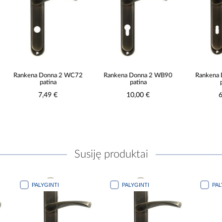
Rankena Donna 2 WC72
Rankena Donna 2 WB90
Rankena D
patina
patina
pa
7,49 €
10,00 €
6,
Susiję produktai
PALYGINTI
PALYGINTI
PALYGINTI