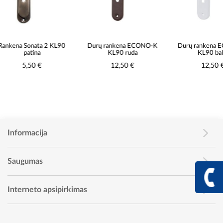
Rankena Sonata 2 KL90
Durų rankena ECONO-K
Durų rank
patina
KL90 ruda
KL90
5,50 €
12,50 €
12
Informacija
Saugumas
+370 617 68
Info linija I - V 9:00 - 
Interneto apsipirkimas