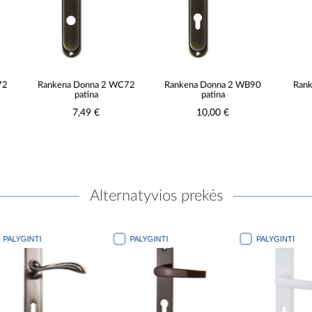
Rankena Donna 2 WC72
Rankena Donna 2 WB90
Rankena D
patina
patina
pa
7,49 €
10,00 €
6,
Alternatyvios prekės
PALYGINTI
PALYGINTI
PALYGINTI