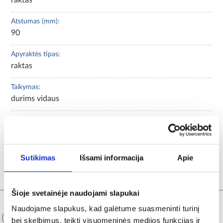
Atstumas (mm):
90
Apyraktės tipas:
raktas
Taikymas:
durims vidaus
Svoris [kg]:
1
Sutikimas
Išsami informacija
Apie
Rekomenduojami produktai
Šioje svetainėje naudojami slapukai
Naudojame slapukus, kad galėtume suasmeninti turinį
PALYGINTI
bei skelbimus, teikti visuomeninės medijos funkcijas ir