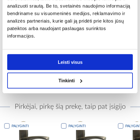
analizuoti srautą. Be to, svetainės naudojimo informaciją
bendriname su visuomeninės medijos, reklamavimo ir
analizės partneriais, kurie gali ją pridėti prie kitos jūsų
pateiktos arba naudojant paslaugas surinktos
informacijos.
Durų stotelė M38L patina
Leisti visus
matinė
1,12 €
Tinkinti
Pirkėjai, pirkę šią prekę, taip pat įsigijo
PALYGINTI
PALYGINTI
PALYGINTI