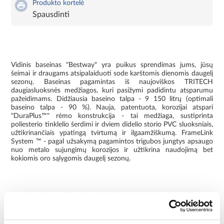
Produkto kortelė
Spausdinti
Vidinis baseinas "Bestway" yra puikus sprendimas jums, jūsų
šeimai ir draugams atsipalaiduoti sode karštomis dienomis daugelį
sezonų. Baseinas pagamintas iš naujoviškos TRITECH
daugiasluoksnės medžiagos, kuri pasižymi padidintu atsparumu
pažeidimams. Didžiausia baseino talpa - 9 150 litrų (optimali
baseino talpa - 90 %). Nauja, patentuota, korozijai atspari
"DuraPlus™" rėmo konstrukcija - tai medžiaga, sustiprinta
poliesterio tinklelio šerdimi ir dviem didelio storio PVC sluoksniais,
užtikrinančiais ypatingą tvirtumą ir ilgaamžiškumą. FrameLink
System ™ - pagal užsakymą pagamintos trigubos jungtys apsaugo
nuo metalo sujungimų korozijos ir užtikrina naudojimą bet
kokiomis oro sąlygomis daugelį sezonų.
Baseinas su filtravimo siurbliu, kurio debitas - 2006 l/h,
Baseino sienelės pagamintos iš "DuraPlus" medžiagos,
sustiprintos poliesterio tinklelio šerdimi ir dviem storais PVC
sluoksniais, užtikrinančiais puikų tvirtumą ir ilgaamžiškumą.