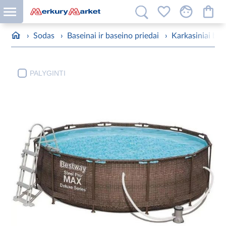
›
Sodas
›
Baseinai ir baseino priedai
›
Karkasiniai bas
PALYGINTI