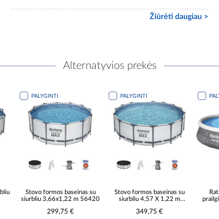
Žiūrėti daugiau >
Alternatyvios prekės
PALYGINTI
PALYGINTI
PALYGINTI
Stovo formos baseinas su
Stovo formos baseinas su
Ratano pi
siurbliu 3,66x1,22 m 56420
siurbliu 4,57 X 1,22 m
prailginama
56438
baseinas su 
299,75 €
349,75 €
99