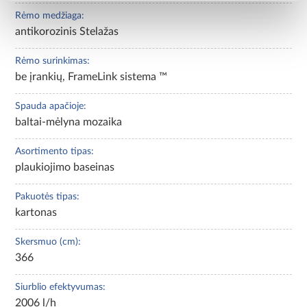
Rėmo medžiaga:
antikorozinis Stelažas
Rėmo surinkimas:
be įrankių, FrameLink sistema ™
Spauda apačioje:
baltai-mėlyna mozaika
Asortimento tipas:
plaukiojimo baseinas
Pakuotės tipas:
kartonas
Skersmuo (cm):
366
Siurblio efektyvumas:
2006 l/h