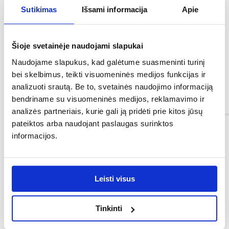
FrameLink System ™ - specialiai suformuotos trigubos
Sutikimas
Išsami informacija
Apie
jungtys apsaugo nuo metalo korozijos.
Didžiausias baseino tūris - (90 %): 9 150 L (90 %)
Išleidimo vožtuvai,
Greitas ir paprastas montavimas,
Šioje svetainėje naudojami slapukai
Papildomos horizontalios sutvirtinimo juostos neleidžia
vertikaliems rėmo elementams judėti,
Naudojame slapukus, kad galėtume suasmeninti turinį
Sudėtis: vienas baseinas, filtravimo siurblys (Nr. 58383),
bei skelbimus, teikti visuomeninės medijos funkcijas ir
suderinamas su I tipo filtru (Nr. 58093), kopėčios (Nr.
58330).
analizuoti srautą. Be to, svetainės naudojimo informaciją
bendriname su visuomeninės medijos, reklamavimo ir
Informacija
analizės partneriais, kurie gali ją pridėti prie kitos jūsų
pateiktos arba naudojant paslaugas surinktos
informacijos.
Spalva:
rudas
Kopėčios:
Leisti visus
su kopėčiomis
Forma:
Tinkinti
apvalus