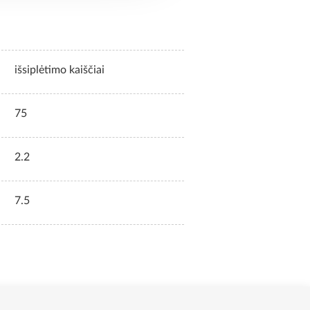
išsiplėtimo kaiščiai
75
2.2
7.5