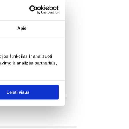
Apie
os funkcijas ir analizuoti
imo ir analizės partneriais,
Leisti visus