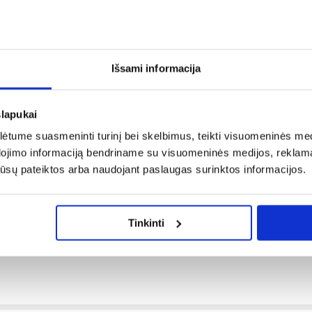
Išsami informacija
auną - prisitaiko prie nedidelių sienų ir grindų nelygumų,
slapukai
tume suasmeninti turinį bei skelbimus, teikti visuomeninės medij
dojimo informaciją bendriname su visuomeninės medijos, reklamav
beliams paslėpti,
os jūsų pateiktos arba naudojant paslaugas surinktos informacijos.
 sistema,
Tinkinti