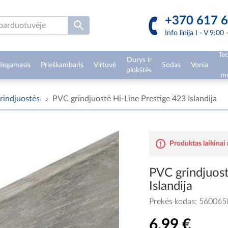
+370 617 6
Info linija I - V 9:00
Tec
Durys ir
iegamasis
Prieškambaris
Virtuvė
Sodas
Vonia
plokštės
mo
rindjuostės
›
PVC grindjuostė Hi-Line Prestige 423 Islandija
Produktas laikinai
PVC grindjuost
Islandija
Prekės kodas:
560065
6,99 €