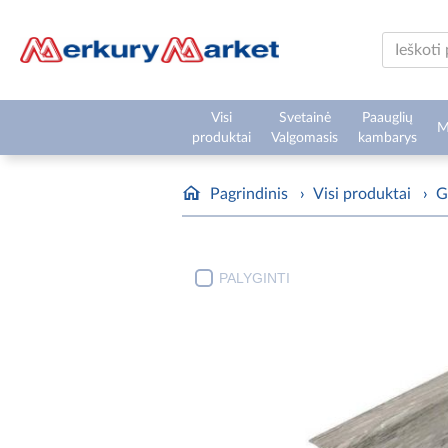
Visi
Svetainė
Paauglių
M
produktai
Valgomasis
kambarys
Pagrindinis
›
Visi produktai
›
G
PALYGINTI