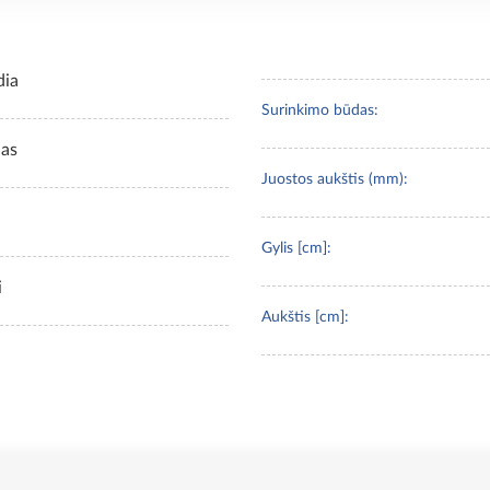
dia
Surinkimo būdas:
las
Juostos aukštis (mm):
Gylis [cm]:
i
Aukštis [cm]: