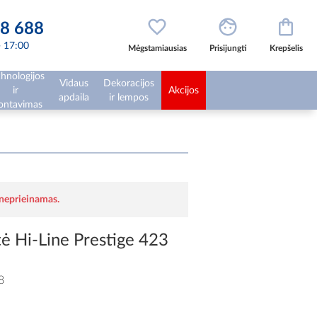
8 688
 - 17:00
Mėgstamiausias
Prisijungti
Krepšelis
hnologijos
Vidaus
Dekoracijos
ir
Akcijos
apdaila
ir lempos
ntavimas
 neprieinamas.
ė Hi-Line Prestige 423
8