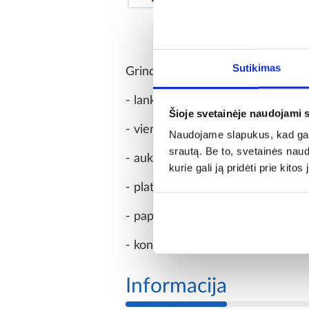
Sutikimas
Grindjuostė turi:
- lanksčią apatinę ir viršutinę bri
Šioje svetainėje naudojami 
- vientisa, lygi struktūra,
Naudojame slapukus, kad galė
srautą. Be to, svetainės nau
- aukštas profilis - daug vietos ka
kurie gali ją pridėti prie kit
- plati apdailos priedų sistema,
- paprasta montavimo ir nuėmimo
- konstrukcinė medžiaga: PVC,
Informacija