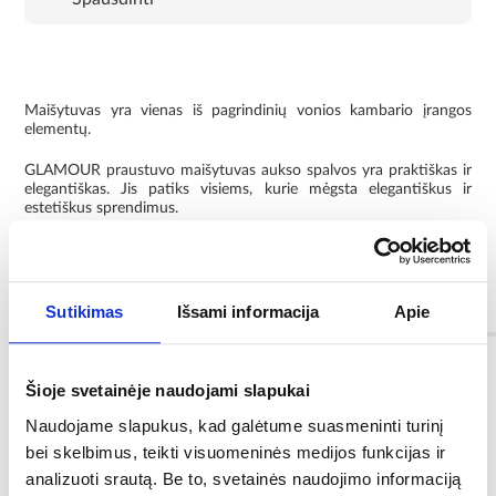
Maišytuvas yra vienas iš pagrindinių vonios kambario įrangos
elementų.
GLAMOUR praustuvo maišytuvas aukso spalvos yra praktiškas ir
elegantiškas. Jis patiks visiems, kurie mėgsta elegantiškus ir
estetiškus sprendimus.
Vienos svirties maišytuvas. Jis turi patvarų keraminį maišytuvą,
todėl tarnaus daugelį metų.
Informacija
Sutikimas
Išsami informacija
Apie
Spalva:
Šioje svetainėje naudojami slapukai
auksinis
Naudojame slapukus, kad galėtume suasmeninti turinį
bei skelbimus, teikti visuomeninės medijos funkcijas ir
Prekės ženklas :
analizuoti srautą. Be to, svetainės naudojimo informaciją
INVENA