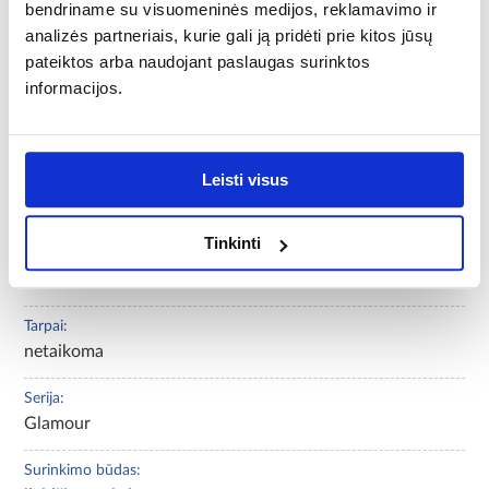
bendriname su visuomeninės medijos, reklamavimo ir
analizės partneriais, kurie gali ją pridėti prie kitos jūsų
Konstrukcijos medžiaga:
pateiktos arba naudojant paslaugas surinktos
Žalvaris
informacijos.
Aeratorius:
netaikoma
Leisti visus
Galvutes tipas:
keramikos
Tinkinti
Lygintuvo tipas:
pastovus
Tarpai:
netaikoma
Serija:
Glamour
Surinkimo būdas: