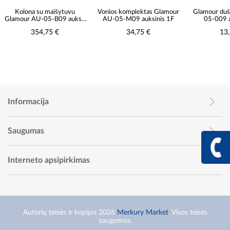
Kolona su maišytuvu
Vonios komplektas Glamour
Glamour duš
Glamour AU-05-B09 aukso
AU-05-M09 auksinis 1F
05-009 
spalvos
354,75 €
34,75 €
13
Informacija
Saugumas
+370 617 68
Info linija I - V 9:00 - 
Interneto apsipirkimas
Autorių teisės ir kopijos 2026
Merkury Market
. Visos teisės
saugomos.