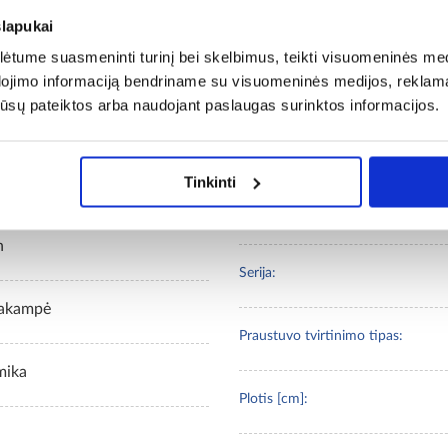
slapukai
tume suasmeninti turinį bei skelbimus, teikti visuomeninės medij
dojimo informaciją bendriname su visuomeninės medijos, reklamav
os jūsų pateiktos arba naudojant paslaugas surinktos informacijos.
Tinkinti
n
Serija:
iakampė
Praustuvo tvirtinimo tipas:
mika
Plotis [cm]: