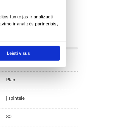
os funkcijas ir analizuoti
imo ir analizės partneriais,
Leisti visus
Plan
į spintėle
80