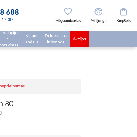
8 688
 - 17:00
Mėgstamiausias
Prisijungti
Krepšelis
hnologijos
Vidaus
Dekoracijos
ir
Akcijos
apdaila
ir lempos
ntavimas
 neprieinamas.
n 80
0