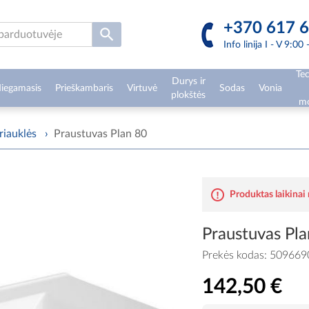
+370 617 6
Info linija I - V 9:00
Tec
Durys ir
iegamasis
Prieškambaris
Virtuvė
Sodas
Vonia
plokštės
mo
riauklės
›
Praustuvas Plan 80
Produktas laikinai
Praustuvas Pla
Prekės kodas:
509669
142,50 €