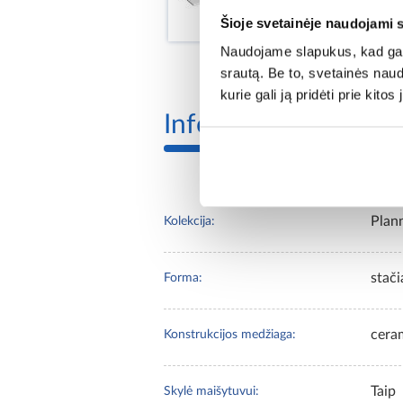
Šioje svetainėje naudojami 
Naudojame slapukus, kad galė
srautą. Be to, svetainės nau
kurie gali ją pridėti prie kit
Informacija
Plan
Kolekcija:
stač
Forma:
cera
Konstrukcijos medžiaga:
Taip
Skylė maišytuvui: