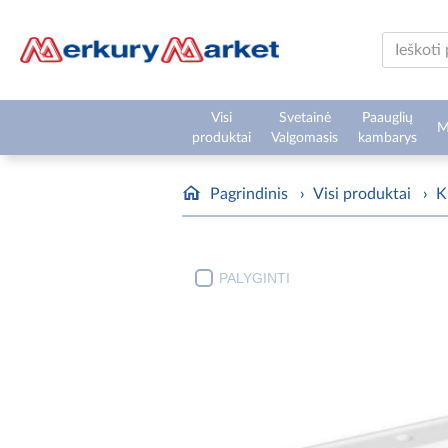
Visi
Svetainė
Paauglių
M
produktai
Valgomasis
kambarys
Pagrindinis
›
Visi produktai
›
K
PALYGINTI