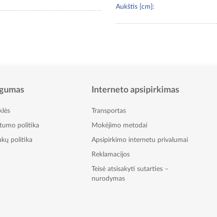
Aukštis [cm]:
gumas
Interneto apsipirkimas
klės
Transportas
atumo politika
Mokėjimo metodai
kų politika
Apsipirkimo internetu privalumai
Reklamacijos
Teisė atsisakyti sutarties –
nurodymas