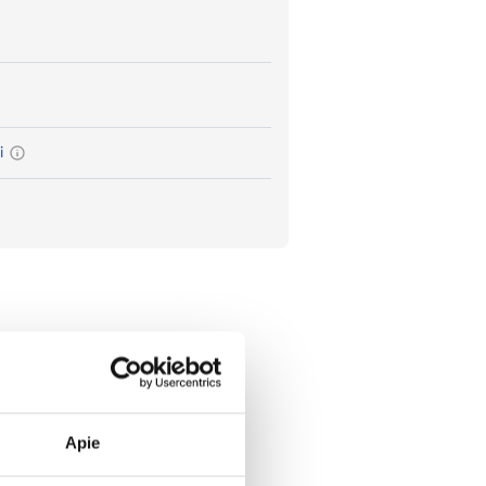
i
Apie