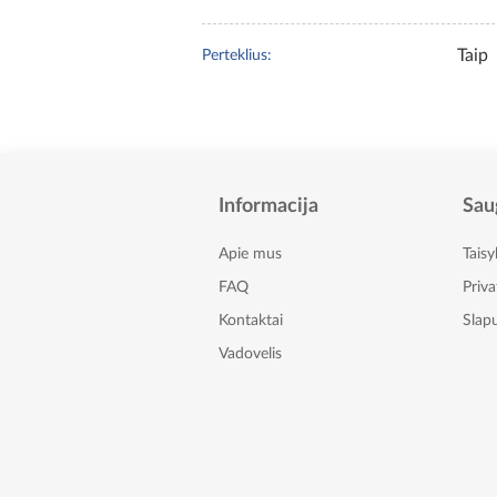
Taip
Perteklius:
Informacija
Sau
Apie mus
Taisy
FAQ
Priv
Kontaktai
Slapu
Vadovelis